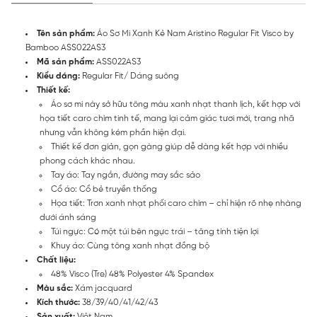
Tên sản phẩm:
Áo Sơ Mi Xanh Kẻ Nam Aristino Regular Fit Visco by
Bamboo ASS022AS3
Mã sản phẩm:
ASS022AS3
Kiểu dáng:
Regular Fit/ Dáng suông
Thiết kế:
Áo sơ mi này sở hữu tông màu xanh nhạt thanh lịch, kết hợp với
họa tiết caro chìm tinh tế, mang lại cảm giác tươi mới, trang nhã
nhưng vẫn không kém phần hiện đại.
Thiết kế đơn giản, gọn gàng giúp dễ dàng kết hợp với nhiều
phong cách khác nhau.
Tay áo: Tay ngắn, đường may sắc sảo
Cổ áo: Cổ bẻ truyền thống
Họa tiết: Trơn xanh nhạt phối caro chìm – chỉ hiện rõ nhẹ nhàng
dưới ánh sáng
Túi ngực: Có một túi bên ngực trái – tăng tính tiện lợi
Khuy áo: Cùng tông xanh nhạt đồng bộ
Chất liệu:
48% Visco (Tre) 48% Polyester 4% Spandex
Màu sắc:
Xám jacquard
Kích thước:
38/39/40/41/42/43
Sản xuất:
Việt Nam