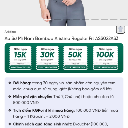
XÁM JACQUARD
Aristino
Áo Sơ Mi Nam Bamboo Aristino Regular Fit ASS022AS3
Đổi hàng:
trong 30 ngày với sản phẩm còn nguyên tem
mác, chưa qua sử dụng, giặt (Không bao gồm đồ lót)
Miễn phí vận chuyển:
Thứ 7, Chủ nhật hoặc cho đơn từ
500.000 VNĐ
Tích điểm KGPoint khi mua hàng:
100.000 VNĐ tiền mua
hàng = 1 KGpoint = 2.000 VNĐ
Chính sách quà tặng sinh nhật:
Evoucher (100.000,