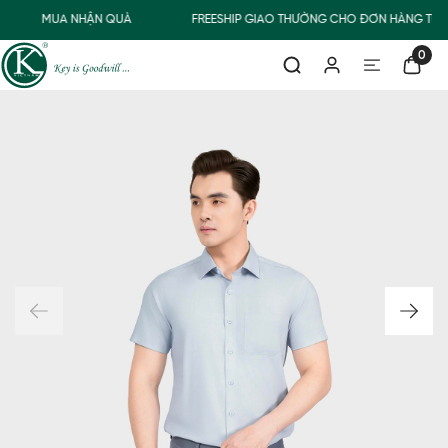
MUA NHẬN QUÀ
FREESHIP GIAO THƯỜNG CHO ĐƠN HÀNG TỪ 
0