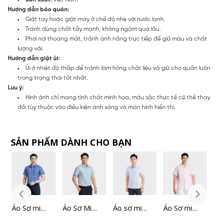
Hướng dẫn bảo quản:
Giặt tay hoặc giặt máy ở chế độ nhẹ với nước lạnh.
Tránh dùng chất tẩy mạnh, không ngâm quá lâu.
Phơi nơi thoáng mát, tránh ánh nắng trực tiếp để giữ màu và chất
lượng vải.
Hướng dẫn giặt ủi:
Ủi ở nhiệt độ thấp để tránh làm hỏng chất liệu và giữ cho quần luôn
trong trạng thái tốt nhất.
Lưu ý:
Hình ảnh chỉ mang tính chất minh họa, màu sắc thực tế có thể thay
đổi tùy thuộc vào điều kiện ánh sáng và màn hình hiển thị.
SẢN PHẨM DÀNH CHO BẠN
Áo Sơ mi
Áo Sơ Mi
Áo sơ mi
Áo Sơ mi
Á
caro Nam
Nam
ngắn tay
Nam