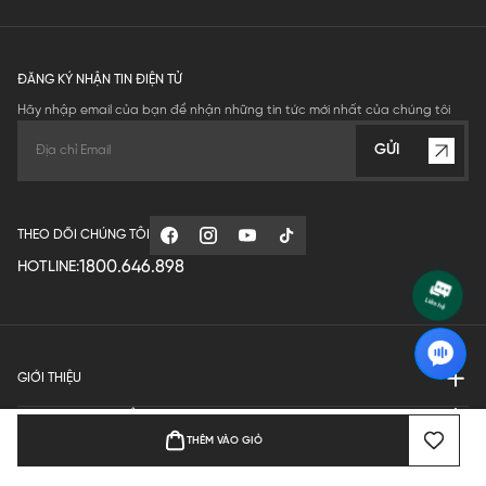
ĐĂNG KÝ NHẬN TIN ĐIỆN TỬ
Hãy nhập email của bạn để nhận những tin tức mới nhất của chúng tôi
GỬI
THEO DÕI CHÚNG TÔI
1800.646.898
HOTLINE:
GIỚI THIỆU
QUY ĐỊNH HOẠT ĐỘNG
THÊM VÀO GIỎ
MANUFACTURE