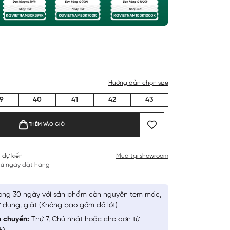
Hướng dẫn chọn size
9
40
41
42
43
THÊM VÀO GIỎ
 dự kiến
Mua tại showroom
 từ ngày đặt hàng
ong 30 ngày với sản phẩm còn nguyên tem mác,
 dụng, giặt (Không bao gồm đồ lót)
n chuyển:
Thứ 7, Chủ nhật hoặc cho đơn từ