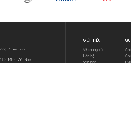
GIỚI THIỆU
QU
 Đường Phạm Hùng,
Về chúng tôi
Chí
Liên hệ
Chí
 Chí Minh, Việt Nam
Văn hoá
Điề
Tuyển dụng
Chí
Tin tức
Thô
Hư
Chí
THANH TOÁN
chúng tôi
GỬI