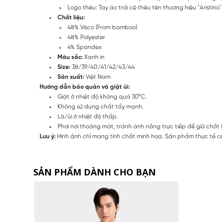
Logo thêu: Tay áo trái có thêu tên thương hiệu "Aristino"
Chất liệu:
48% Visco (From bamboo)
48% Polyester
4% Spandex
Màu sắc:
Xanh in
Size:
38/39/40/41/42/43/44
Sản xuất:
Việt Nam
Hướng dẫn bảo quản và giặt ủi:
Giặt ở nhiệt độ không quá 30°C.
Không sử dụng chất tẩy mạnh.
Là/ủi ở nhiệt độ thấp.
Phơi nơi thoáng mát, tránh ánh nắng trực tiếp để giữ chất 
Lưu ý:
Hình ảnh chỉ mang tính chất minh họa. Sản phẩm thực tế có
SẢN PHẨM DÀNH CHO BẠN