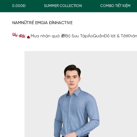
500.000Đ
SUMMER COLLECTION
COMBO TIẾT KIỆM
NAM
NỮ
TRẺ EM
GIA ĐÌNH
ACTIVE
Ưu đãi 🔥
Mua nhận quà 🎁
Bộ Sưu Tập
Áo
Quần
Đồ lót & Tất
Khăn