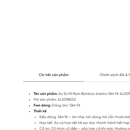
Chi tiết sản phẩm
Chính sách đổi & 
Tên sản phẩm:
Áo Sơ Mi Nam Bamboo Aristino Slim Fit ALS0
Mã sản phẩm: ALS0960S2
Fom dáng:
Dáng ôm/ Slim Fit
Thiết kế
:
Kiểu dáng: Slim fit – ôm nhẹ, tôn dáng mà vẫn thoải mái
Họa tiết: Áo có họa tiết kẻ sọc dọc thanh mảnh kết hợp 
Cổ áo: Cổ nhọn cổ điển – phù hợp cả khi mặc thường ng