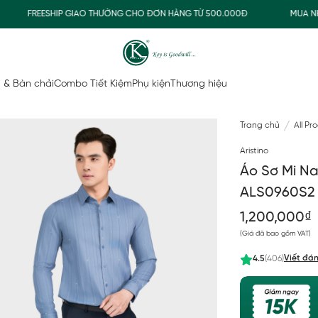
FREESHIP GIAO THƯỜNG CHO ĐƠN HÀNG TỪ 500.000Đ
MUA NHẬN 
 & Bàn chải
Combo Tiết Kiệm
Phụ kiện
Thương hiệu
Trang chủ
All Pr
Aristino
Áo Sơ Mi Na
ALS0960S2
1,200,000₫
(Giá đã bao gồm VAT)
Viết đán
4.5
(406)