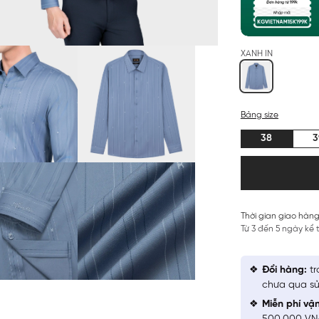
XANH IN
Bảng size
38
3
Thời gian giao hàng
Từ 3 đến 5 ngày kể
Đổi hàng:
tr
chưa qua sử
Miễn phí vậ