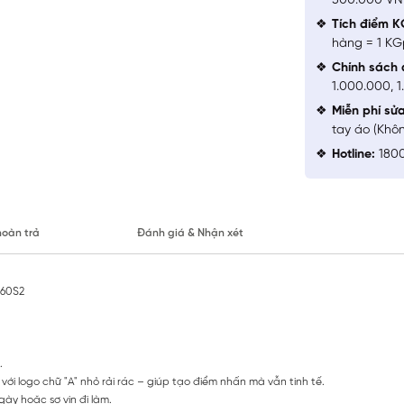
500.000 V
Tích điểm K
hàng = 1 KG
Chính sách 
1.000.000, 
Miễn phí sử
tay áo (Khô
Hotline:
1800
hoàn trả
Đánh giá & Nhận xét
960S2
.
với logo chữ "A" nhỏ rải rác – giúp tạo điểm nhấn mà vẫn tinh tế.
ày hoặc sơ vin đi làm.