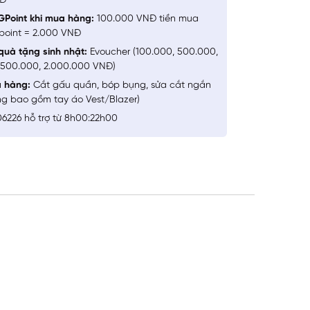
NĐ
GPoint khi mua hàng:
100.000 VNĐ tiền mua
point = 2.000 VNĐ
quà tặng sinh nhật:
Evoucher (100.000, 500.000,
1.500.000, 2.000.000 VNĐ)
a hàng:
Cắt gấu quần, bóp bụng, sửa cắt ngắn
ng bao gồm tay áo Vest/Blazer)
6226 hỗ trợ từ 8h00:22h00