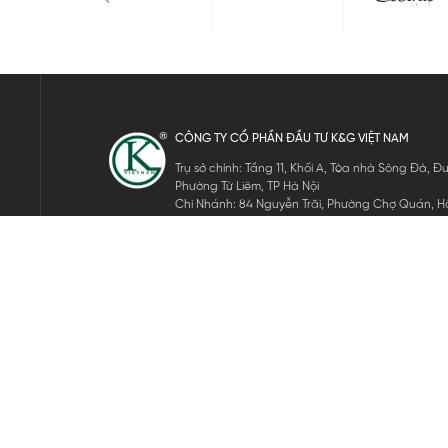
CÔNG TY CỔ PHẦN ĐẦU TƯ K&G VIỆT NAM
Trụ sở chính: Tầng 11, Khối A, Tòa nhà Sông Đà,
Phường Từ Liêm, TP Hà Nội
Chi Nhánh: 84 Nguyễn Trãi, Phường Chợ Quán, Hồ
Mã số thuế: 0105911105
ĐĂNG KÝ NHẬN TIN ĐIỆN TỬ
Hãy nhập email của bạn để nhận những tin tức mới nhất của 