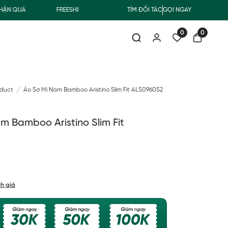
QUÀ
FREESHIP GIAO THƯỜNG CHO ĐƠN HÀNG TỪ 500.000Đ
TÌM ĐỐI TÁC
GỌI NGAY
0
0
oduct
Áo Sơ Mi Nam Bamboo Aristino Slim Fit ALS0960S2
m Bamboo Aristino Slim Fit
h giá