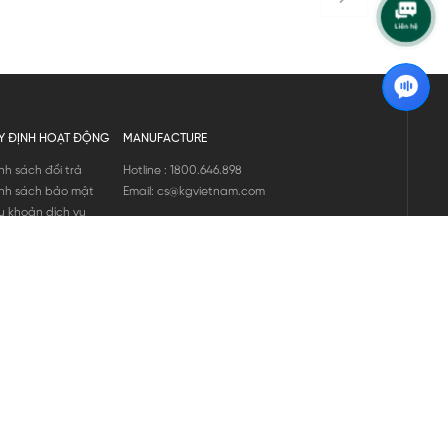
Y ĐỊNH HOẠT ĐỘNG
MANUFACTURE
nh sách đổi trả
Hotline : 1800.646.898
nh sách bảo mật
Email: cs@kgvietnam.com
u khoản dịch vụ
nh sách bảo hành
ng tin hàng hóa
ớng dẫn mua hàng
nh sách vận chuyển