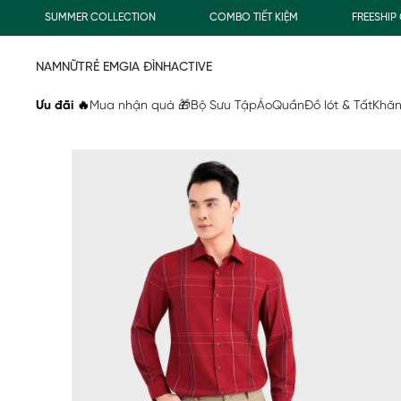
SUMMER COLLECTION
COMBO TIẾT KIỆM
FREESHIP GIA
NAM
NỮ
TRẺ EM
GIA ĐÌNH
ACTIVE
Ưu đãi 🔥
Mua nhận quà 🎁
Bộ Sưu Tập
Áo
Quần
Đồ lót & Tất
Khăn