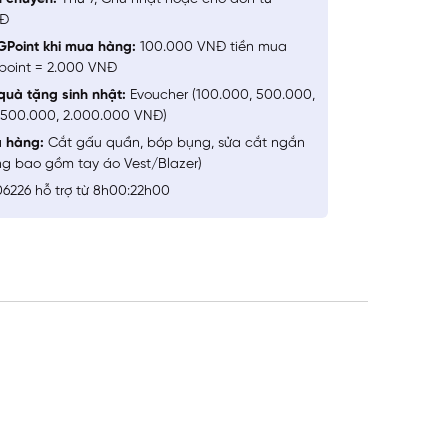
NĐ
GPoint khi mua hàng:
100.000 VNĐ tiền mua
point = 2.000 VNĐ
quà tặng sinh nhật:
Evoucher (100.000, 500.000,
1.500.000, 2.000.000 VNĐ)
a hàng:
Cắt gấu quần, bóp bụng, sửa cắt ngắn
ng bao gồm tay áo Vest/Blazer)
6226 hỗ trợ từ 8h00:22h00