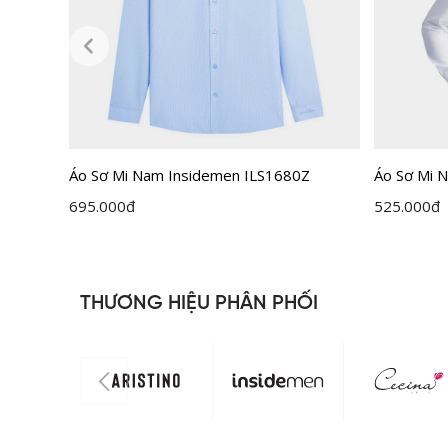
Áo Sơ Mi Nam Insidemen ILS1680Z
Áo Sơ Mi N
ILS158F0
695.000
đ
525.000
đ
THƯƠNG HIỆU PHÂN PHỐI