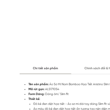
Chi tiết sản phẩm
Chính sách đổi & 
Tên sản phẩm:
Áo Sơ Mi Nam Bamboo Họa Tiết Aristino Slim 
Mã rút gọn:
ALS1710S4
Form Dáng:
Dáng ôm/ Slim fit
Thiết kế:
Đỏ kẻ đen dệt họa tiết - Áo sơ mi dài tay dáng Slim fit
Áo màu đỏ kẻ đen dệt hoạ tiết ấn tượng tạo nên diện mạ