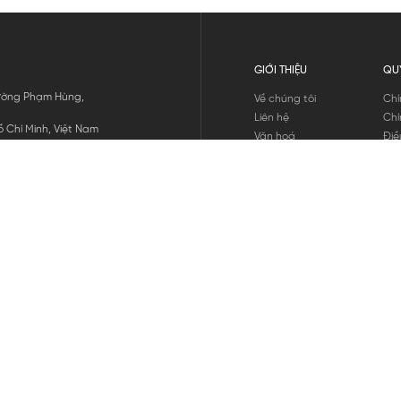
GIỚI THIỆU
QU
 Đường Phạm Hùng,
Về chúng tôi
Chí
Liên hệ
Chí
 Chí Minh, Việt Nam
Văn hoá
Điề
Tuyển dụng
Chí
Tin tức
Thô
Hư
Chí
THANH TOÁN
chúng tôi
GỬI
1800.646.898
HOTLINE: