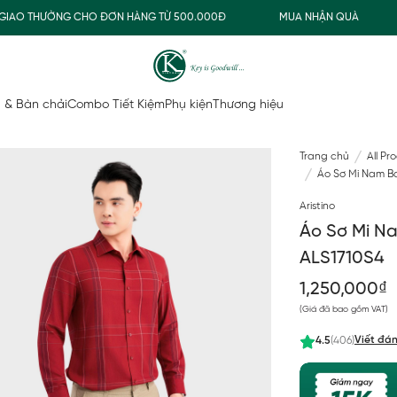
O THƯỜNG CHO ĐƠN HÀNG TỪ 500.000Đ
MUA NHẬN QUÀ
F
 & Bàn chải
Combo Tiết Kiệm
Phụ kiện
Thương hiệu
Trang chủ
All Pr
Áo Sơ Mi Nam Ba
Aristino
Áo Sơ Mi Na
ALS1710S4
1,250,000₫
(Giá đã bao gồm VAT)
Viết đán
4.5
(406)