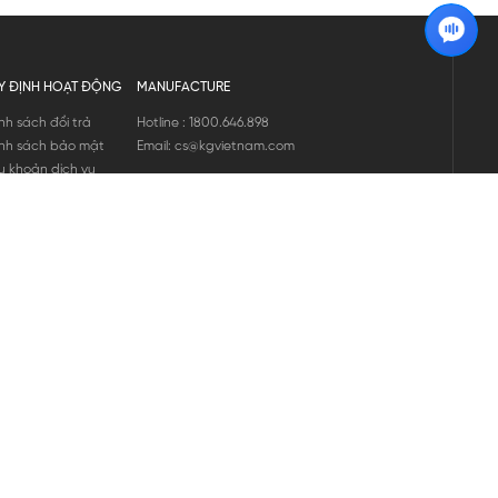
Y ĐỊNH HOẠT ĐỘNG
MANUFACTURE
nh sách đổi trả
Hotline : 1800.646.898
nh sách bảo mật
Email: cs@kgvietnam.com
u khoản dịch vụ
nh sách bảo hành
ng tin hàng hóa
ớng dẫn mua hàng
nh sách vận chuyển