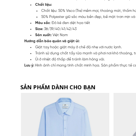
Chất liệu:
Chất liệu: 50% Visco (Tre) mềm mại, thoáng mát, thấm 
50% Polyester giữ sắc màu bền đẹp, bề mặt trơn mịn v
Màu sắc
: Đỏ kẻ đen dệt họa tiết
Size:
38/39/40/41/42/43
Sản xuất:
Việt Nam
Hướng dẫn bảo quản và giặt ủi:
Giặt tay hoặc giặt máy ở chế độ nhẹ với nước lạnh.
Tránh sử dụng chất tẩy rửa mạnh và phơi nơi khô thoáng, t
Ủi ở nhiệt độ thấp để tránh làm hỏng vải.
Lưu ý:
Hình ảnh chỉ mang tính chất minh họa. Sản phẩm thực tế có
SẢN PHẨM DÀNH CHO BẠN