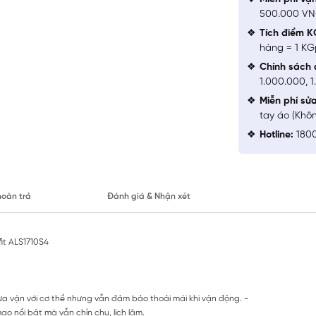
500.000 V
Tích điểm K
hàng = 1 KG
Chính sách 
1.000.000, 
Miễn phí sử
tay áo (Khô
Hotline:
1800
hoàn trả
Đánh giá & Nhận xét
fit ALS1710S4
 vừa vặn với cơ thể nhưng vẫn đảm bảo thoải mái khi vận động. -
o nổi bật mà vẫn chỉn chu, lịch lãm.