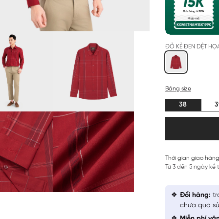
ĐỎ KẺ ĐEN DỆT HỌA
Bảng size
38
3
Thời gian giao hàng
Từ 3 đến 5 ngày kể
Đổi hàng:
tr
chưa qua sử
Miễn phí vậ