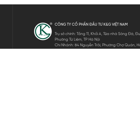
CÔNG TY CỔ PHẦN ĐẦU TƯ K&G VIỆT NAM
Trụ sở chính: Tầng 11, Khối A, Tòa nhà Sông Đà,
Phường Từ Liêm, TP Hà Nội
Chi Nhánh: 84 Nguyễn Trãi, Phường Chợ Quán, Hồ
Mã số thuế: 0105911105
ĐĂNG KÝ NHẬN TIN ĐIỆN TỬ
Hãy nhập email của bạn để nhận những tin tức mới nhất của 
THEO DÕI CHÚNG TÔI