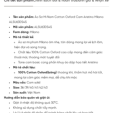
Chi tiết sản phẩm
Chính sách đổi & hoàn trả
Đánh giá & Nhận xét
Tên sản phẩm:
Áo Sơ Mi Nam Cotton Oxford Cam Aristino Milano
ALSU630S4S
Mã sản phẩm:
ALSU630S4S
Form dáng:
Milano
Mô tả thiết kế:
Áo sơ mi phom Milano ôm nhẹ, tôn dáng mang lại vẻ lịch lãm,
hiện đại và sang trọng.
Chất liệu 100% Cotton Oxford cao cấp mang đến cảm giác
thoải mái, thoáng mát tuyệt đối
Tone cam basic cùng phần khuy áo dập họa tiết Aristino
Mô tả chất liệu:
100% Cotton Oxford
(bông)
thoáng khí, thấm hút mồ hôi tốt,
mang lại cảm giác mềm mại, dễ chịu khi mặc
Màu sắc:
Cam solid
Size:
38/39/40/41/42/43
Sản xuất:
Việt Nam
Hướng dẫn bảo quản và giặt ủi:
Giặt ở nhiệt độ không quá 30°C.
Không sử dụng chất tẩy mạnh.
Là/ủi ở nhiệt độ thấp để tránh hỏng chất liệu và họa tiết.