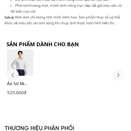
Phơi nơi thoáng mát, tránh ánh nắng trực tiếp để giữ màu sắc và
độ bền của vải.
Lưu ý:
Hình ảnh chỉ mang tính chất minh họa. Sản phẩm thực tế có thể
khác về màu sắc do ánh sáng khi chụp ảnh hoặc màn hình hiển thị.
SẢN PHẨM DÀNH CHO BẠN
Áo Sơ Mi
Á
Nam Trắng
N
525.000
đ
5
Insidemen
I
Slim Fit
S
ILS158F0H0
I
THƯƠNG HIỆU PHÂN PHỐI