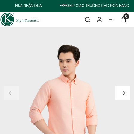
MUA NHẬN QUÀ
FREESHIP GIAO THƯỜNG CHO ĐƠN HÀNG TỪ
0