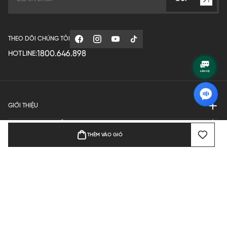
THEO DÕI CHÚNG TÔI
1800.646.898
HOTLINE:
GIỚI THIỆU
QUY ĐỊNH HOẠT ĐỘNG
THÊM VÀO GIỎ
MANUFACTURE
THANH TOÁN