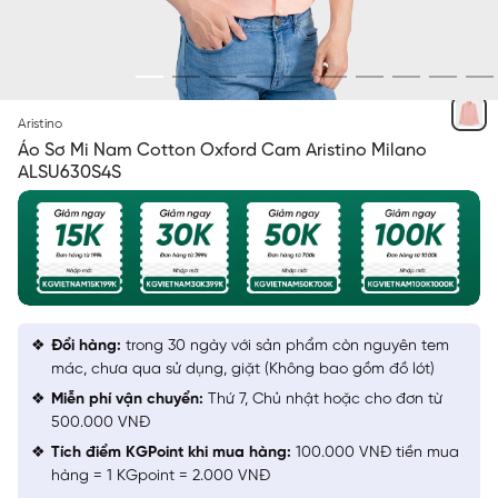
CAM SOLID
Aristino
Áo Sơ Mi Nam Cotton Oxford Cam Aristino Milano
ALSU630S4S
Đổi hàng:
trong 30 ngày với sản phẩm còn nguyên tem
mác, chưa qua sử dụng, giặt (Không bao gồm đồ lót)
Miễn phí vận chuyển:
Thứ 7, Chủ nhật hoặc cho đơn từ
500.000 VNĐ
Tích điểm KGPoint khi mua hàng:
100.000 VNĐ tiền mua
hàng = 1 KGpoint = 2.000 VNĐ