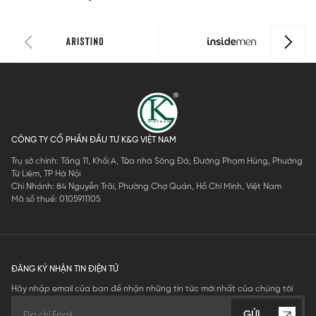
CÔNG TY CỔ PHẦN ĐẦU TƯ K&G VIỆT NAM
Trụ sở chính: Tầng 11, Khối A, Tòa nhà Sông Đà, Đường Phạm Hùng, Phường
Từ Liêm, TP Hà Nội
Chi Nhánh: 84 Nguyễn Trãi, Phường Chợ Quán, Hồ Chí Minh, Việt Nam
Mã số thuế: 0105911105
ĐĂNG KÝ NHẬN TIN ĐIỆN TỬ
Hãy nhập email của bạn để nhận những tin tức mới nhất của chúng tôi
GỬI