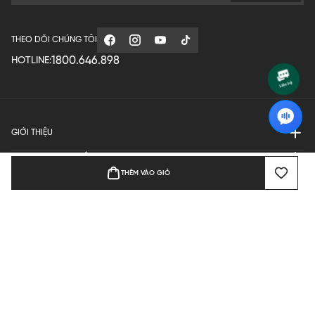
THEO DÕI CHÚNG TÔI
1800.646.898
HOTLINE:
GIỚI THIỆU
QUY ĐỊNH HOẠT ĐỘNG
THÊM VÀO GIỎ
MANUFACTURE
THANH TOÁN