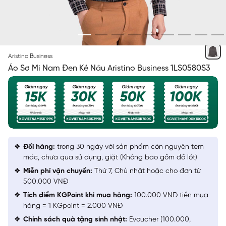
ĐEN KẺ NÂU
Aristino Business
Áo Sơ Mi Nam Đen Kẻ Nâu Aristino Business 1LS0580S3
Đổi hàng:
trong 30 ngày với sản phẩm còn nguyên tem
mác, chưa qua sử dụng, giặt (Không bao gồm đồ lót)
Miễn phí vận chuyển:
Thứ 7, Chủ nhật hoặc cho đơn từ
500.000 VNĐ
Tích điểm KGPoint khi mua hàng:
100.000 VNĐ tiền mua
hàng = 1 KGpoint = 2.000 VNĐ
Chính sách quà tặng sinh nhật:
Evoucher (100.000,