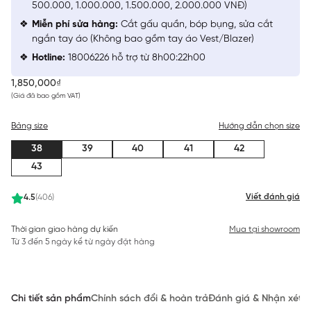
500.000, 1.000.000, 1.500.000, 2.000.000 VNĐ)
Miễn phí sửa hàng:
Cắt gấu quần, bóp bụng, sửa cắt
ngắn tay áo (Không bao gồm tay áo Vest/Blazer)
Hotline:
18006226 hỗ trợ từ 8h00:22h00
1,850,000₫
(Giá đã bao gồm VAT)
Bảng size
Hướng dẫn chọn size
38
39
40
41
42
43
Viết đánh giá
4.5
(406)
Thời gian giao hàng dự kiến
Mua tại showroom
Từ 3 đến 5 ngày kể từ ngày đặt hàng
Chi tiết sản phẩm
Chính sách đổi & hoàn trả
Đánh giá & Nhận xét