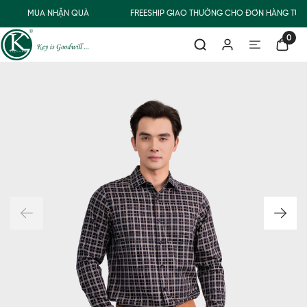
MUA NHẬN QUÀ
FREESHIP GIAO THƯỜNG CHO ĐƠN HÀNG TỪ 5
0