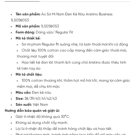
Tên sản phẩm:
Áo Sơ Mi Nam Đen Kẻ Nâu Aristino Business
1LS0580S3
Mã sản phẩm:
1LS0580S3
Form dáng:
Dáng vừa/ Regular Fit
Mô tả thiết kế:
Sơ mi phom Regular fit suông nhẹ, tà lượn thoải mái khi cử động
Chất liệu 100% cotton cao cấp mang đến cảm giác thoải mái,
thoáng mát tuyệt đối
Họa tiết kẻ đan lát thanh lịch cùng chữ Aristino được thêu tinh
tế trên tay áo
Mô tả chất liệu:
100% cotton thoáng khí, thấm hút mồ hôi tốt, mang lại cảm giác
mềm mại, dễ chịu khi mặc
Màu sắc:
Đen kẻ nâu
Size:
38/39/40/41/42/43
Sản xuất:
Việt Nam
Hướng dẫn bảo quản và giặt ủi:
Giặt ở nhiệt độ không quá 30°C.
Không sử dụng chất tẩy mạnh.
Là/ủi ở nhiệt độ thấp để tránh hỏng chất liệu và họa tiết.
Phơi nơi thoáng mát, tránh ánh nắng trực tiếp để giữ màu sắc và