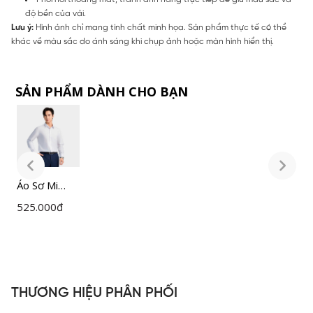
độ bền của vải.
Lưu ý:
Hình ảnh chỉ mang tính chất minh họa. Sản phẩm thực tế có thể
khác về màu sắc do ánh sáng khi chụp ảnh hoặc màn hình hiển thị.
SẢN PHẨM DÀNH CHO BẠN
Áo Sơ Mi
Á
Nam Trắng
N
525.000
đ
5
Insidemen
I
Slim Fit
S
ILS158F0H0
I
THƯƠNG HIỆU PHÂN PHỐI