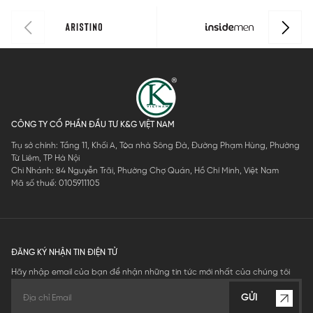
CÔNG TY CỔ PHẦN ĐẦU TƯ K&G VIỆT NAM
Trụ sở chính: Tầng 11, Khối A, Tòa nhà Sông Đà, Đường Phạm Hùng, Phường
Từ Liêm, TP Hà Nội
Chi Nhánh: 84 Nguyễn Trãi, Phường Chợ Quán, Hồ Chí Minh, Việt Nam
Mã số thuế: 0105911105
ĐĂNG KÝ NHẬN TIN ĐIỆN TỬ
Hãy nhập email của bạn để nhận những tin tức mới nhất của chúng tôi
GỬI