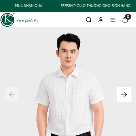
MUA NHẬN QUÀ
FREESHIP GIAO THƯỜNG CHO ĐƠN HÀNG TỪ
0