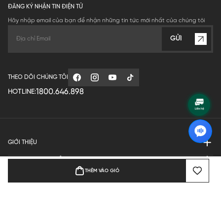
ĐĂNG KÝ NHẬN TIN ĐIỆN TỬ
Hãy nhập email của bạn để nhận những tin tức mới nhất của chúng tôi
GỬI
THEO DÕI CHÚNG TÔI
1800.646.898
HOTLINE:
GIỚI THIỆU
QUY ĐỊNH HOẠT ĐỘNG
THÊM VÀO GIỎ
MANUFACTURE
THANH TOÁN