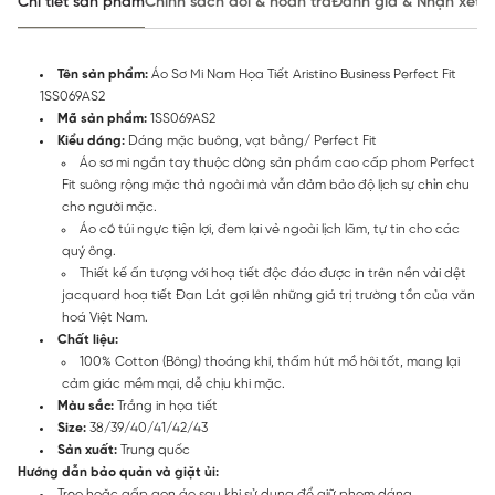
Chi tiết sản phẩm
Chính sách đổi & hoàn trả
Đánh giá & Nhận xét
Tên sản phẩm:
Áo Sơ Mi Nam Họa Tiết Aristino Business Perfect Fit
1SS069AS2
Mã sản phẩm:
1SS069AS2
Kiểu dáng:
Dáng mặc buông, vạt bằng/ Perfect Fit
Áo sơ mi ngắn tay thuộc dòng sản phẩm cao cấp phom Perfect
Fit suông rộng mặc thả ngoài mà vẫn đảm bảo độ lịch sự chỉn chu
cho người mặc.
Áo có túi ngực tiện lợi, đem lại vẻ ngoài lịch lãm, tự tin cho các
quý ông.
Thiết kế ấn tượng với hoạ tiết độc đáo được in trên nền vải dệt
jacquard hoạ tiết Đan Lát gợi lên những giá trị trường tồn của văn
hoá Việt Nam.
Chất liệu:
100% Cotton (Bông) thoáng khí, thấm hút mồ hôi tốt, mang lại
cảm giác mềm mại, dễ chịu khi mặc.
Màu sắc:
Trắng in họa tiết
Size:
38/39/40/41/42/43
Sản xuất:
Trung quốc
Hướng dẫn bảo quản và giặt ủi:
Treo hoặc gấp gọn áo sau khi sử dụng để giữ phom dáng.