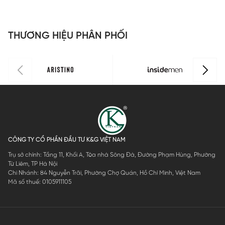
ISS067FAH0
dáng
dáng
dáng
I
Perfect Fit
Perfect Fit
Perfect Fit
ISS302MAH
ISS303MAH
ISS301MAH
THƯƠNG HIỆU PHÂN PHỐI
0
0
0
CÔNG TY CỔ PHẦN ĐẦU TƯ K&G VIỆT NAM
Trụ sở chính: Tầng 11, Khối A, Tòa nhà Sông Đà, Đường Phạm Hùng, Phường
Từ Liêm, TP Hà Nội
Chi Nhánh: 84 Nguyễn Trãi, Phường Chợ Quán, Hồ Chí Minh, Việt Nam
Mã số thuế: 0105911105