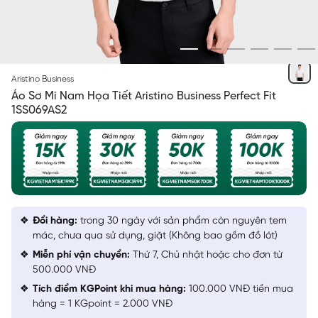
TRẮNG IN HỌA TIẾT
Aristino Business
Áo Sơ Mi Nam Họa Tiết Aristino Business Perfect Fit
1SS069AS2
Đổi hàng:
trong 30 ngày với sản phẩm còn nguyên tem
mác, chưa qua sử dụng, giặt (Không bao gồm đồ lót)
Miễn phí vận chuyển:
Thứ 7, Chủ nhật hoặc cho đơn từ
500.000 VNĐ
Tích điểm KGPoint khi mua hàng:
100.000 VNĐ tiền mua
hàng = 1 KGpoint = 2.000 VNĐ