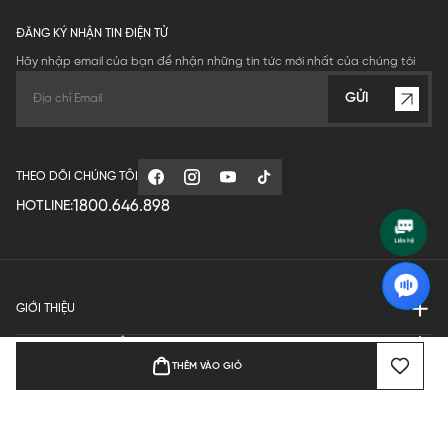
ĐĂNG KÝ NHẬN TIN ĐIỆN TỬ
Hãy nhập email của bạn để nhận những tin tức mới nhất của chúng tôi
GỬI
THEO DÕI CHÚNG TÔI
1800.646.898
HOTLINE:
GIỚI THIỆU
QUY ĐỊNH HOẠT ĐỘNG
THÊM VÀO GIỎ
MANUFACTURE
THANH TOÁN