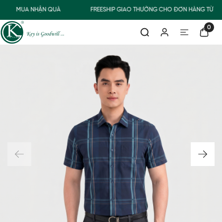
MUA NHẬN QUÀ
FREESHIP GIAO THƯỜNG CHO ĐƠN HÀNG TỪ 50
0