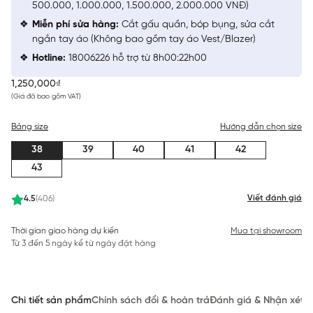
500.000, 1.000.000, 1.500.000, 2.000.000 VNĐ)
Miễn phí sửa hàng:
Cắt gấu quần, bóp bụng, sửa cắt
ngắn tay áo (Không bao gồm tay áo Vest/Blazer)
Hotline:
18006226 hỗ trợ từ 8h00:22h00
1,250,000₫
(Giá đã bao gồm VAT)
Bảng size
Hướng dẫn chọn size
38
39
40
41
42
43
Viết đánh giá
4.5
(406)
Thời gian giao hàng dự kiến
Mua tại showroom
Từ 3 đến 5 ngày kể từ ngày đặt hàng
Chi tiết sản phẩm
Chính sách đổi & hoàn trả
Đánh giá & Nhận xét