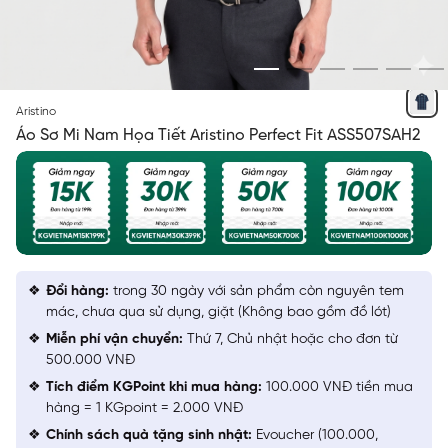
XANH KẺ VÀNG JACQUARD HỌA TIẾT
Aristino
Áo Sơ Mi Nam Họa Tiết Aristino Perfect Fit ASS507SAH2
Đổi hàng:
trong 30 ngày với sản phẩm còn nguyên tem
mác, chưa qua sử dụng, giặt (Không bao gồm đồ lót)
Miễn phí vận chuyển:
Thứ 7, Chủ nhật hoặc cho đơn từ
500.000 VNĐ
Tích điểm KGPoint khi mua hàng:
100.000 VNĐ tiền mua
hàng = 1 KGpoint = 2.000 VNĐ
Chính sách quà tặng sinh nhật:
Evoucher (100.000,