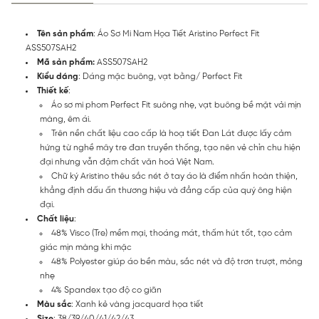
Tên sản phẩm
: Áo Sơ Mi Nam Họa Tiết Aristino Perfect Fit
ASS507SAH2
Mã sản phẩm:
ASS507SAH2
Kiểu dáng
: Dáng mặc buông, vạt bằng/ Perfect Fit
Thiết kế
:
Áo sơ mi phom Perfect Fit suông nhẹ, vạt buông bề mặt vải mịn
màng, êm ái.
Trên nền chất liệu cao cấp là hoạ tiết Đan Lát được lấy cảm
hứng từ nghề mây tre đan truyền thống, tạo nên vẻ chỉn chu hiện
đại nhưng vẫn đậm chất văn hoá Việt Nam.
Chữ ký Aristino thêu sắc nét ở tay áo là điểm nhấn hoàn thiện,
khẳng định dấu ấn thương hiệu và đẳng cấp của quý ông hiện
đại.
Chất liệu
:
48% Visco (Tre) mềm mại, thoáng mát, thấm hút tốt, tạo cảm
giác mịn màng khi mặc
48% Polyester giúp áo bền màu, sắc nét và độ trơn trượt, mỏng
nhẹ
4% Spandex tạo độ co giãn
Màu sắc
: Xanh kẻ vàng jacquard họa tiết
Size
: 38/39/40/41/42/43