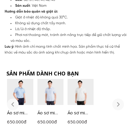
Sản xuất
: Việt Nam
Hướng dẫn bảo quản và giặt ủi:
Giặt ở nhiệt độ không quá 30°C.
Không sử dụng chất tẩy mạnh.
Là/ủi ở nhiệt độ thấp.
Phơi nơi thoáng mát, tránh ánh nắng trực tiếp để giữ chất lượng vải
và màu sắc.
Lưu ý:
Hình ảnh chỉ mang tính chất minh họa. Sản phẩm thực tế có thể
khác về màu sắc do ánh sáng khi chụp ảnh hoặc màn hình hiển thị.
SẢN PHẨM DÀNH CHO BẠN
Áo sơ mi
Áo sơ mi
Áo sơ mi
Á
ngắn tay
ngắn tay
ngắn tay
n
650.000
đ
650.000
đ
650.000
đ
6
nam
nam
nam
n