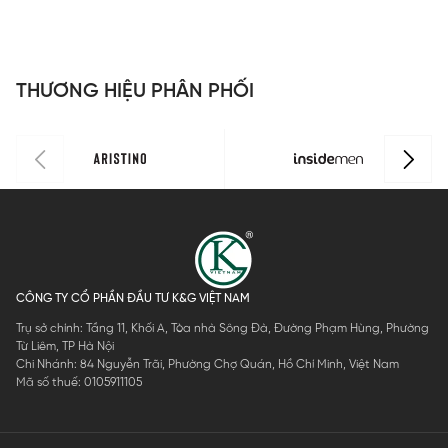
Insidemen
Insidemen
Insidemen
I
dáng
dáng
dáng
d
Perfect Fit
Perfect Fit
Perfect Fit
P
ISS303MAH
ISS302MAH
ISS301MAH
I
THƯƠNG HIỆU PHÂN PHỐI
0
0
0
0
CÔNG TY CỔ PHẦN ĐẦU TƯ K&G VIỆT NAM
Trụ sở chính: Tầng 11, Khối A, Tòa nhà Sông Đà, Đường Phạm Hùng, Phường
Từ Liêm, TP Hà Nội
Chi Nhánh: 84 Nguyễn Trãi, Phường Chợ Quán, Hồ Chí Minh, Việt Nam
Mã số thuế: 0105911105