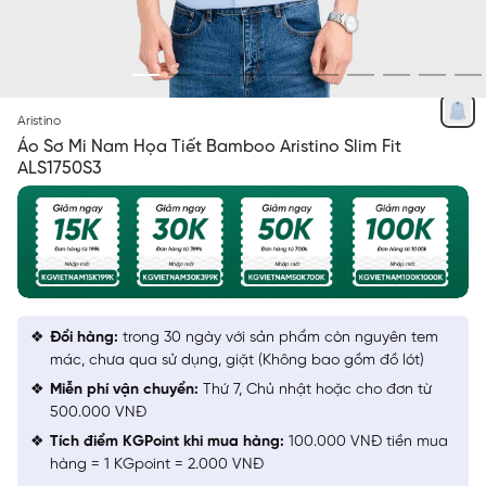
XANH NHẠT DỆT HỌA TIẾT
Aristino
Áo Sơ Mi Nam Họa Tiết Bamboo Aristino Slim Fit
ALS1750S3
Đổi hàng:
trong 30 ngày với sản phẩm còn nguyên tem
mác, chưa qua sử dụng, giặt (Không bao gồm đồ lót)
Miễn phí vận chuyển:
Thứ 7, Chủ nhật hoặc cho đơn từ
500.000 VNĐ
Tích điểm KGPoint khi mua hàng:
100.000 VNĐ tiền mua
hàng = 1 KGpoint = 2.000 VNĐ