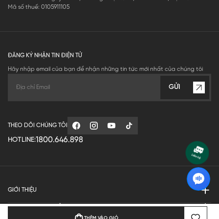
Mã số thuế: 0105911105
ĐĂNG KÝ NHẬN TIN ĐIỆN TỬ
Hãy nhập email của bạn để nhận những tin tức mới nhất của chúng tôi
GỬI
THEO DÕI CHÚNG TÔI
1800.646.898
HOTLINE:
GIỚI THIỆU
QUY ĐỊNH HOẠT ĐỘNG
THÊM VÀO GIỎ