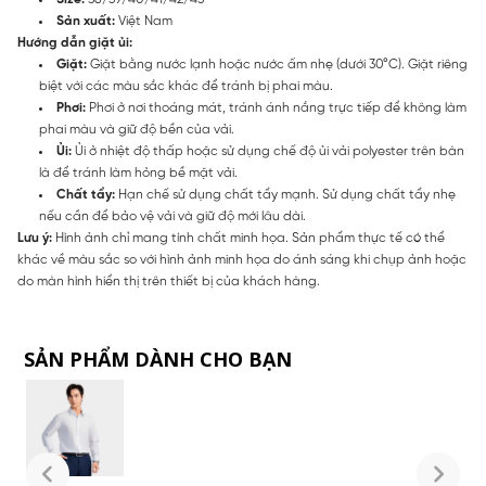
Sản xuất:
Việt Nam
Hướng dẫn giặt ủi:
Giặt:
Giặt bằng nước lạnh hoặc nước ấm nhẹ (dưới 30°C). Giặt riêng
biệt với các màu sắc khác để tránh bị phai màu.
Phơi:
Phơi ở nơi thoáng mát, tránh ánh nắng trực tiếp để không làm
phai màu và giữ độ bền của vải.
Ủi:
Ủi ở nhiệt độ thấp hoặc sử dụng chế độ ủi vải polyester trên bàn
là để tránh làm hỏng bề mặt vải.
Chất tẩy:
Hạn chế sử dụng chất tẩy mạnh. Sử dụng chất tẩy nhẹ
nếu cần để bảo vệ vải và giữ độ mới lâu dài.
Lưu ý:
Hình ảnh chỉ mang tính chất minh họa. Sản phẩm thực tế có thể
khác về màu sắc so với hình ảnh minh họa do ánh sáng khi chụp ảnh hoặc
do màn hình hiển thị trên thiết bị của khách hàng.
SẢN PHẨM DÀNH CHO BẠN