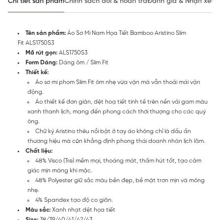
Chi tiết sản phẩm
Chính sách đổi & hoàn trả
Đánh giá & Nhận xét
Tên sản phẩm:
Áo Sơ Mi Nam Họa Tiết Bamboo Aristino Slim
Fit ALS1750S3
Mã rút gọn:
ALS1750S3
Form Dáng:
Dáng ôm / Slim Fit
Thiết kế:
Áo sơ mi phom Slim Fit ôm nhẹ vừa vặn mà vẫn thoải mái vận
động.
Áo thiết kế đơn giản, dệt hoạ tiết tinh tế trên nền vải gam màu
xanh thanh lịch, mang đến phong cách thời thượng cho các quý
ông.
Chữ ký Aristino thêu nổi bật ở tay áo không chỉ là dấu ấn
thương hiệu mà còn khẳng định phong thái doanh nhân lịch lãm.
Chất liệu:
48% Visco (Tre) mềm mại, thoáng mát, thấm hút tốt, tạo cảm
giác mịn màng khi mặc.
48% Polyester giữ sắc màu bền đẹp, bề mặt trơn mịn và mỏng
nhẹ.
4% Spandex tạo độ co giãn.
Màu sắc:
Xanh nhạt dệt họa tiết
Size:
38/39/40/41/42/43