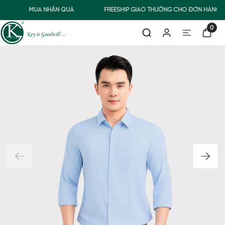
MUA NHẬN QUÀ
FREESHIP GIAO THƯỜNG CHO ĐƠN HÀNG T
0