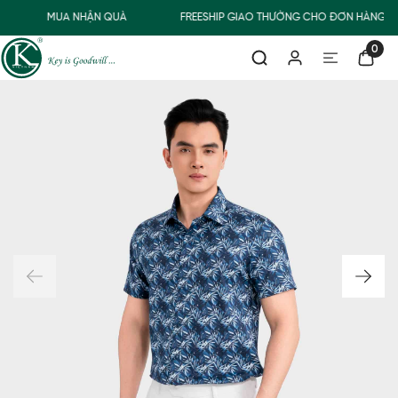
MUA NHẬN QUÀ
FREESHIP GIAO THƯỜNG CHO ĐƠN HÀNG TỪ
0