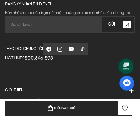
ĐĂNG KÝ NHẬN TIN ĐIỆN TỬ
Hãy nhập email của bạn để nhận những tin tức mới nhất của chúng tôi
GỬI
THEO DÕI CHÚNG TÔI
1800.646.898
HOTLINE:
GIỚI THIỆU
QUY ĐỊNH HOẠT ĐỘNG
THÊM VÀO GIỎ
MANUFACTURE
THANH TOÁN