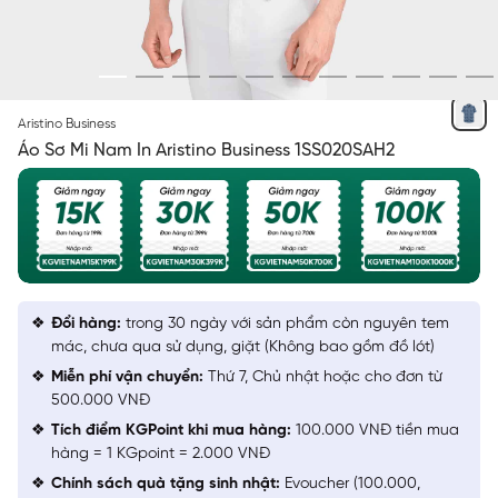
XANH TÍM THAN IN
Aristino Business
Áo Sơ Mi Nam In Aristino Business 1SS020SAH2
Đổi hàng:
trong 30 ngày với sản phẩm còn nguyên tem
mác, chưa qua sử dụng, giặt (Không bao gồm đồ lót)
Miễn phí vận chuyển:
Thứ 7, Chủ nhật hoặc cho đơn từ
500.000 VNĐ
Tích điểm KGPoint khi mua hàng:
100.000 VNĐ tiền mua
hàng = 1 KGpoint = 2.000 VNĐ
Chính sách quà tặng sinh nhật:
Evoucher (100.000,