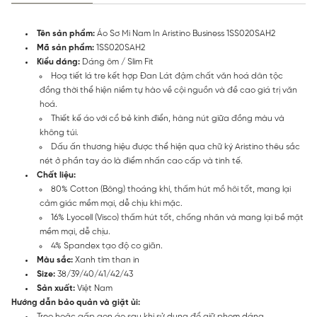
Tên sản phẩm:
Áo Sơ Mi Nam In Aristino Business 1SS020SAH2
Mã sản phẩm:
1SS020SAH2
Kiểu dáng:
Dáng ôm / Slim Fit
Hoạ tiết lá tre kết hợp Đan Lát đậm chất văn hoá dân tộc
đồng thời thể hiện niềm tự hào về cội nguồn và đề cao giá trị văn
hoá.
Thiết kế áo với cổ bẻ kinh điển, hàng nút giữa đồng màu và
không túi.
Dấu ấn thương hiệu được thể hiện qua chữ ký Aristino thêu sắc
nét ở phần tay áo là điểm nhấn cao cấp và tinh tế.
Chất liệu:
80% Cotton (Bông) thoáng khí, thấm hút mồ hôi tốt, mang lại
cảm giác mềm mại, dễ chịu khi mặc.
16% Lyocell (Visco) thấm hút tốt, chống nhăn và mang lại bề mặt
mềm mại, dễ chịu.
4% Spandex tạo độ co giãn.
Màu sắc:
Xanh tím than in
Size:
38/39/40/41/42/43
Sản xuất:
Việt Nam
Hướng dẫn bảo quản và giặt ủi:
Treo hoặc gấp gọn áo sau khi sử dụng để giữ phom dáng.