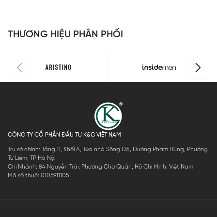
ISS063FAH0
dáng
dáng
Perfect Fit
Perfect Fit
ISS302MAH
ISS301MAH
THƯƠNG HIỆU PHÂN PHỐI
0
0
CÔNG TY CỔ PHẦN ĐẦU TƯ K&G VIỆT NAM
Trụ sở chính: Tầng 11, Khối A, Tòa nhà Sông Đà, Đường Phạm Hùng, Phường
Từ Liêm, TP Hà Nội
Chi Nhánh: 84 Nguyễn Trãi, Phường Chợ Quán, Hồ Chí Minh, Việt Nam
Mã số thuế: 0105911105