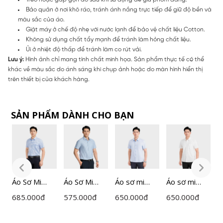
Bảo quản ở nơi khô ráo, tránh ánh nắng trực tiếp để giữ độ bền và
màu sắc của áo.
Giặt máy ở chế độ nhẹ với nước lạnh để bảo vệ chất liệu Cotton.
Không sử dụng chất tẩy mạnh để tránh làm hỏng chất liệu.
Ủi ở nhiệt độ thấp để tránh làm co rút vải.
Lưu ý:
Hình ảnh chỉ mang tính chất minh họa. Sản phẩm thực tế có thể
khác về màu sắc do ánh sáng khi chụp ảnh hoặc do màn hình hiển thị
trên thiết bị của khách hàng.
SẢN PHẨM DÀNH CHO BẠN
Áo Sơ Mi
Áo Sơ Mi
Áo sơ mi
Áo sơ mi
Á
Nam Kẻ
Nam
ngắn tay
ngắn tay
685.000
đ
575.000
đ
650.000
đ
650.000
đ
6
Insidemen
Insidemen
nam
nam
I
Perfect Fit
ISS008AZ
Insidemen
Insidemen
I