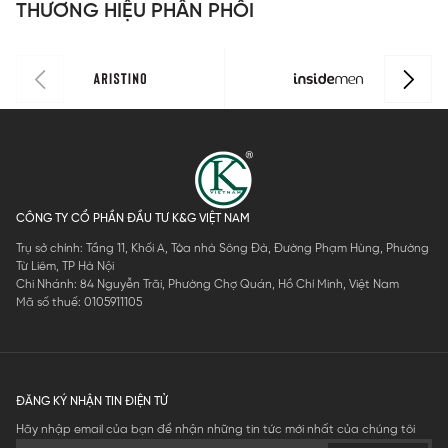
THƯƠNG HIỆU PHÂN PHỐI
CÔNG TY CỔ PHẦN ĐẦU TƯ K&G VIỆT NAM
Trụ sở chính: Tầng 11, Khối A, Tòa nhà Sông Đà, Đường Phạm Hùng, Phường
Từ Liêm, TP Hà Nội
Chi Nhánh: 84 Nguyễn Trãi, Phường Chợ Quán, Hồ Chí Minh, Việt Nam
Mã số thuế: 0105911105
ĐĂNG KÝ NHẬN TIN ĐIỆN TỬ
Hãy nhập email của bạn để nhận những tin tức mới nhất của chúng tôi