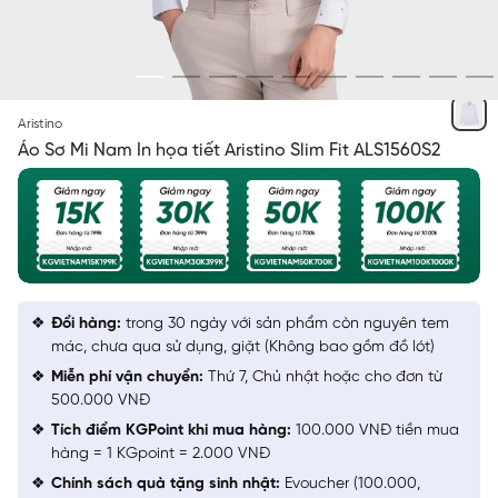
TRẮNG IN
Aristino
Áo Sơ Mi Nam In họa tiết Aristino Slim Fit ALS1560S2
Đổi hàng:
trong 30 ngày với sản phẩm còn nguyên tem
mác, chưa qua sử dụng, giặt (Không bao gồm đồ lót)
Miễn phí vận chuyển:
Thứ 7, Chủ nhật hoặc cho đơn từ
500.000 VNĐ
Tích điểm KGPoint khi mua hàng:
100.000 VNĐ tiền mua
hàng = 1 KGpoint = 2.000 VNĐ
Chính sách quà tặng sinh nhật:
Evoucher (100.000,