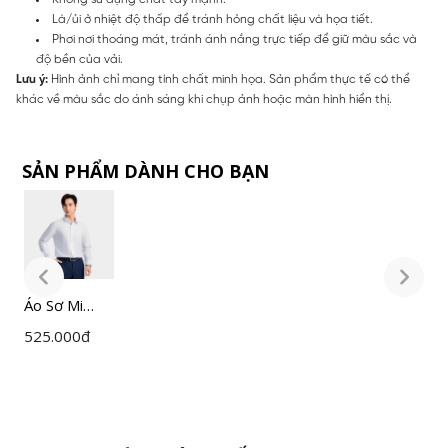
Là/ủi ở nhiệt độ thấp để tránh hỏng chất liệu và họa tiết.
Phơi nơi thoáng mát, tránh ánh nắng trực tiếp để giữ màu sắc và
độ bền của vải.
Lưu ý:
Hình ảnh chỉ mang tính chất minh họa. Sản phẩm thực tế có thể
khác về màu sắc do ánh sáng khi chụp ảnh hoặc màn hình hiển thị.
SẢN PHẨM DÀNH CHO BẠN
Áo Sơ Mi
Á
Nam Trắng
N
525.000
đ
5
Insidemen
I
Slim Fit
S
ILS158F0H0
I