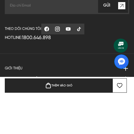
GỬI
THEO DÕI CHÚNG TÔI
1800.646.898
HOTLINE:
GIỚI THIỆU
QUY ĐỊNH HOẠT ĐỘNG
THÊM VÀO GIỎ
MANUFACTURE
THANH TOÁN