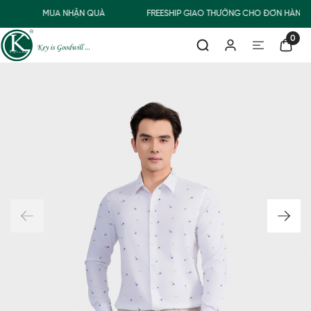
MUA NHẬN QUÀ
FREESHIP GIAO THƯỜNG CHO ĐƠN HÀNG T
0