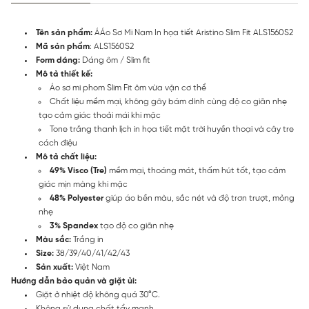
Tên sản phẩm:
ÁÁo Sơ Mi Nam In họa tiết Aristino Slim Fit ALS1560S2
Mã sản phẩm
: ALS1560S2
Form dáng:
Dáng ôm / Slim fit
Mô tả thiết kế:
Áo sơ mi phom Slim Fit ôm vừa vặn cơ thể
Chất liệu mềm mại, không gây bám dính cùng độ co giãn nhẹ
tạo cảm giác thoải mái khi mặc
Tone trắng thanh lịch in họa tiết mặt trời huyền thoại và cây tre
cách điệu
Mô tả chất liệu:
49% Visco (Tre)
mềm mại, thoáng mát, thấm hút tốt, tạo cảm
giác mịn màng khi mặc
48% Polyester
giúp áo bền màu, sắc nét và độ trơn trượt, mỏng
nhẹ
3% Spandex
tạo độ co giãn nhẹ
Màu sắc:
Trắng in
Size:
38/39/40/41/42/43
Sản xuất:
Việt Nam
Hướng dẫn bảo quản và giặt ủi:
Giặt ở nhiệt độ không quá 30°C.
Không sử dụng chất tẩy mạnh.