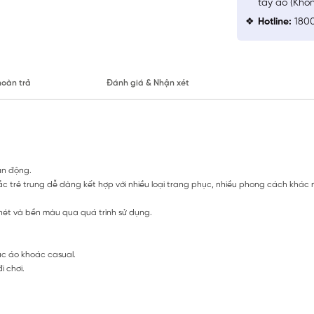
tay áo (Khô
Hotline:
1800
hoàn trả
Đánh giá & Nhận xét
vận động.
 sắc trẻ trung dễ dàng kết hợp với nhiều loại trang phục, nhiều phong cách khác
nét và bền màu qua quá trình sử dụng.
ặc áo khoác casual.
i chơi.