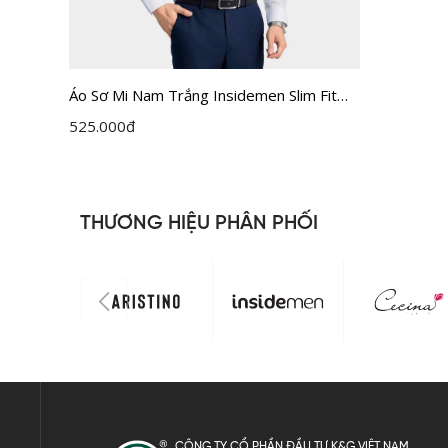
Áo Sơ Mi Nam Trắng Insidemen Slim Fit
ILS158F0H0
525.000
đ
THƯƠNG HIỆU PHÂN PHỐI
CÔNG TY CỔ PHẦN ĐẦU TƯ K&G VIỆT NAM