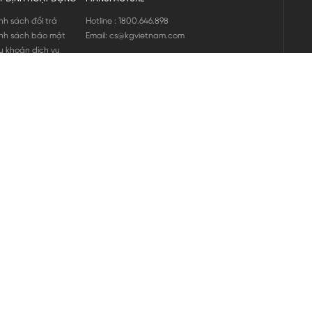
nh sách đổi trả
Hotline : 1800.646.898
nh sách bảo mật
Email: cs@kgvietnam.com
u khoản dịch vụ
nh sách bảo hành
ng tin hàng hóa
ớng dẫn mua hàng
nh sách vận chuyển