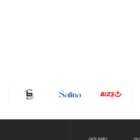
GIỚI THIỆU
QU