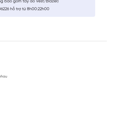
ng bao gồm tay áo Vest/Blazer)
6226 hỗ trợ từ 8h00:22h00
 nhau