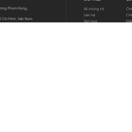
 Đường Phạm Hùng,
Về chúng tôi
Chí
Liên hệ
Chí
 Chí Minh, Việt Nam
Văn hoá
Điề
Tuyển dụng
Chí
Tin tức
Thô
Hư
Chí
THANH TOÁN
chúng tôi
GỬI
1800.646.898
HOTLINE: