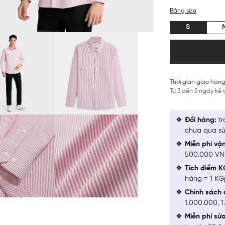
Bảng size
S
Thời gian giao hàng
Từ 3 đến 5 ngày kể
Đổi hàng:
tr
chưa qua sử
Miễn phí vậ
500.000 V
Tích điểm K
hàng = 1 KG
Chính sách 
1.000.000, 
Miễn phí sử