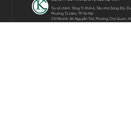
Trụ sở chính: Tầng 11, Khối A, Tòa nhà Sông Đà,
Phường Từ Liêm, TP Hà Nội
Chi Nhánh: 84 Nguyễn Trãi, Phường Chợ Quán, Hồ
Mã số thuế: 0105911105
ĐĂNG KÝ NHẬN TIN ĐIỆN TỬ
Hãy nhập email của bạn để nhận những tin tức mới nhất của 
THEO DÕI CHÚNG TÔI
Bản quyền © 2024 KGVIETNAM