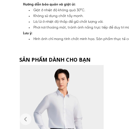
Hướng dẫn bảo quản và giặt ủi:
Giặt ở nhiệt độ không quá 30°C.
Không sử dụng chất tẩy mạnh.
Là/ủi ở nhiệt độ thấp để giữ chất lượng vải.
Phơi nơi thoáng mát, tránh ánh nắng trực tiếp để duy trì 
Lưu ý:
Hình ảnh chỉ mang tính chất minh họa. Sản phẩm thực tế c
SẢN PHẨM DÀNH CHO BẠN