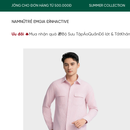
 THƯỜNG CHO ĐƠN HÀNG TỪ 500.000Đ
SUMMER COLLECTION
NAM
NỮ
TRẺ EM
GIA ĐÌNH
ACTIVE
Ưu đãi 🔥
Mua nhận quà 🎁
Bộ Sưu Tập
Áo
Quần
Đồ lót & Tất
Khăn