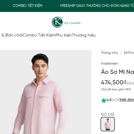
COMBO TIẾT KIỆM
FREESHIP GIAO THƯỜNG CHO ĐƠN HÀNG TỪ 50
 & Bàn chải
Combo Tiết Kiệm
Phụ kiện
Thương hiệu
Trang chủ
All Pr
Insidemen
Áo Sơ Mi N
474,500₫
650
(Giá đã bao gồm VAT)
Viết đán
4.5
(406)
ĐỎ 3 KẺ