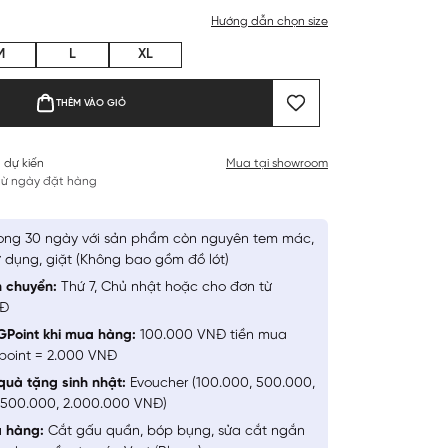
Hướng dẫn chọn size
M
L
XL
THÊM VÀO GIỎ
 dự kiến
Mua tại showroom
 từ ngày đặt hàng
ong 30 ngày với sản phẩm còn nguyên tem mác,
 dụng, giặt (Không bao gồm đồ lót)
n chuyển:
Thứ 7, Chủ nhật hoặc cho đơn từ
NĐ
GPoint khi mua hàng:
100.000 VNĐ tiền mua
point = 2.000 VNĐ
quà tặng sinh nhật:
Evoucher (100.000, 500.000,
1.500.000, 2.000.000 VNĐ)
a hàng:
Cắt gấu quần, bóp bụng, sửa cắt ngắn