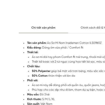
Chi tiết sản phẩm
Chính sách đổi & 
Tên sản phẩm:
Áo Sơ Mi Nam Insidemen Cotton ILS0980Z
Kiểu dáng:
Dáng ôm vừa phải / Comfort fit
Thiết kế:
Áo sơ mi dài tay phom Comfort fit trẻ trung, thoải mái 
Thiết kế basic với 2 túi ngực cùng họa tiết kẻ sọc, màu
Chất liệu:
50% Polyester
giúp bề mặt vải trơn bóng, màu sắc sắc 
50% Cotton
thân thiện với làn da
Phối với:
Áo sơ mi này dễ dàng phối với quần âu, quần jeans, ho
Phù hợp cho các dịp như đi làm, tham dự sự kiện, hoặc đ
Màu sắc:
Đỏ 3 kẻ
Kích thước:
S/M/L/XL
Sản xuất:
Việt Nam