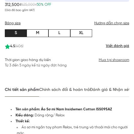
312,500₫
625,000₫
50% OFF
(Giá đã bao gồm VAT)
Bảng size
Hướng dẫn chọn size
S
M
L
XL
Viết đánh giá
4.5
(406)
Thời gian giao hàng dự kiến
Mua tại showroom
Từ 3 đến 5 ngày kể từ ngày đặt hàng
Chi tiết sản phẩm
Chính sách đổi & hoàn trả
Đánh giá & Nhận xét
Tên sản phẩm: Áo Sơ mi Nam Insidemen Cotton ISS095AZ
Kiểu dáng:
Dáng rộng/ Relax
Thiết kế:
Áo sơ mi ngắn tay phom Relax, trẻ trung và thoải mái cho người
mặc.