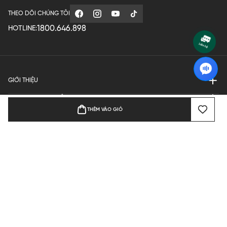
THEO DÕI CHÚNG TÔI
1800.646.898
HOTLINE:
GIỚI THIỆU
QUY ĐỊNH HOẠT ĐỘNG
THÊM VÀO GIỎ
MANUFACTURE
THANH TOÁN
Bản quyền © 2024 KGVIETNAM