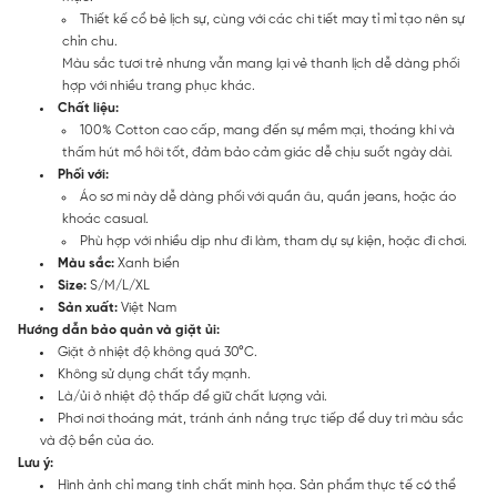
Thiết kế cổ bẻ lịch sự, cùng với các chi tiết may tỉ mỉ tạo nên sự
chỉn chu.
Màu sắc tươi trẻ nhưng vẫn mang lại vẻ thanh lịch dễ dàng phối
hợp với nhiều trang phục khác.
Chất liệu:
100% Cotton cao cấp, mang đến sự mềm mại, thoáng khí và
thấm hút mồ hôi tốt, đảm bảo cảm giác dễ chịu suốt ngày dài.
Phối với:
Áo sơ mi này dễ dàng phối với quần âu, quần jeans, hoặc áo
khoác casual.
Phù hợp với nhiều dịp như đi làm, tham dự sự kiện, hoặc đi chơi.
Màu sắc:
Xanh biển
Size:
S/M/L/XL
Sản xuất:
Việt Nam
Hướng dẫn bảo quản và giặt ủi:
Giặt ở nhiệt độ không quá 30°C.
Không sử dụng chất tẩy mạnh.
Là/ủi ở nhiệt độ thấp để giữ chất lượng vải.
Phơi nơi thoáng mát, tránh ánh nắng trực tiếp để duy trì màu sắc
và độ bền của áo.
Lưu ý:
Hình ảnh chỉ mang tính chất minh họa. Sản phẩm thực tế có thể