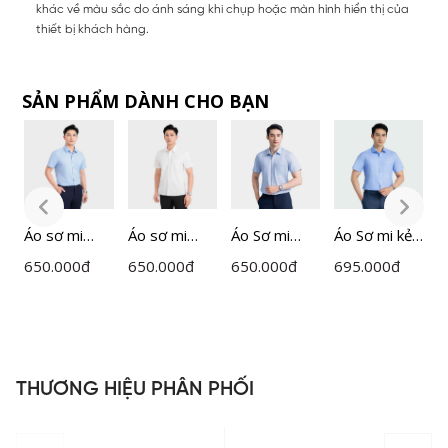
khác về màu sắc do ánh sáng khi chụp hoặc màn hình hiển thị của
thiết bị khách hàng.
SẢN PHẨM DÀNH CHO BẠN
Áo sơ mi
Áo sơ mi
Áo Sơ mi
Áo Sơ mi kẻ
Á
ngắn tay
ngắn tay
Nam
Nam
c
650.000
đ
650.000
đ
650.000
đ
695.000
đ
7
nam
nam
Insidemen
Insidemen
I
Insidemen
Insidemen
ISS033AZ
ISS047AZ
I
dáng
dáng
Perfect Fit
Perfect Fit
ISS303MAH
ISS301MAH
THƯƠNG HIỆU PHÂN PHỐI
0
0