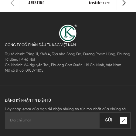
CÔNG TY CỔ PHẦN ĐẦU TƯ K&G VIỆT NAM
Trụ sở chính: Tầng 11, Khối A, Tòa nhà Sông Đà, Đường Phạm Hùng, Phường
Từ Liêm, TP Hà Nội
Chi Nhánh: 84 Nguyễn Trãi, Phường Chợ Quán, Hồ Chí Minh, Việt Nam
Mã số thuế: 0105911105
ĐĂNG KÝ NHẬN TIN ĐIỆN TỬ
Hãy nhập email của bạn để nhận những tin tức mới nhất của chúng tôi
GỬI