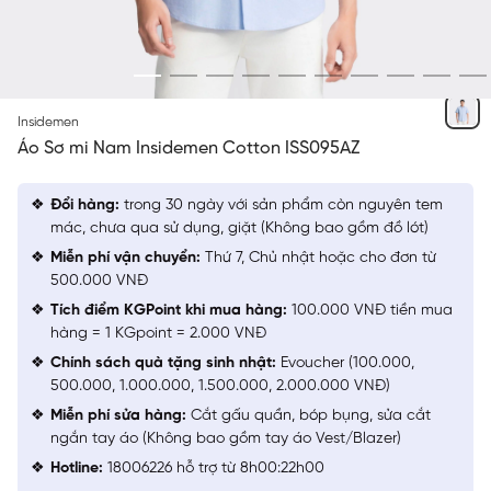
XANH BIỂN
Insidemen
Áo Sơ mi Nam Insidemen Cotton ISS095AZ
Đổi hàng:
trong 30 ngày với sản phẩm còn nguyên tem
mác, chưa qua sử dụng, giặt (Không bao gồm đồ lót)
Miễn phí vận chuyển:
Thứ 7, Chủ nhật hoặc cho đơn từ
500.000 VNĐ
Tích điểm KGPoint khi mua hàng:
100.000 VNĐ tiền mua
hàng = 1 KGpoint = 2.000 VNĐ
Chính sách quà tặng sinh nhật:
Evoucher (100.000,
500.000, 1.000.000, 1.500.000, 2.000.000 VNĐ)
Miễn phí sửa hàng:
Cắt gấu quần, bóp bụng, sửa cắt
ngắn tay áo (Không bao gồm tay áo Vest/Blazer)
Hotline:
18006226 hỗ trợ từ 8h00:22h00