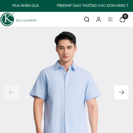
MUA NHẬN QUÀ
FREESHIP GIAO THƯỜNG CHO ĐƠN HÀNG TỪ 
0