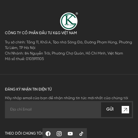
CÔNG TY CỔ PHẦN ĐẦU TƯ K&G VIỆT NAM
Trụ sở chính: Tầng 11, Khối A, Tòa nhà Sông Đà, Đường Phạm Hùng, Phường
Từ Liêm, TP Hà Nội
Chi Nhánh: 84 Nguyễn Trãi, Phường Chợ Quán, Hồ Chí Minh, Việt Nam
Mã số thuế: 0105911105
ĐĂNG KÝ NHẬN TIN ĐIỆN TỬ
Hãy nhập email của bạn để nhận những tin tức mới nhất của chúng tôi
GỬI
THEO DÕI CHÚNG TÔI