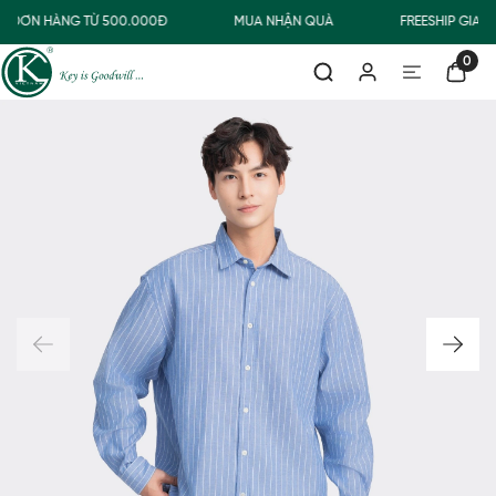
O ĐƠN HÀNG TỪ 500.000Đ
MUA NHẬN QUÀ
FREESHIP GIAO
0