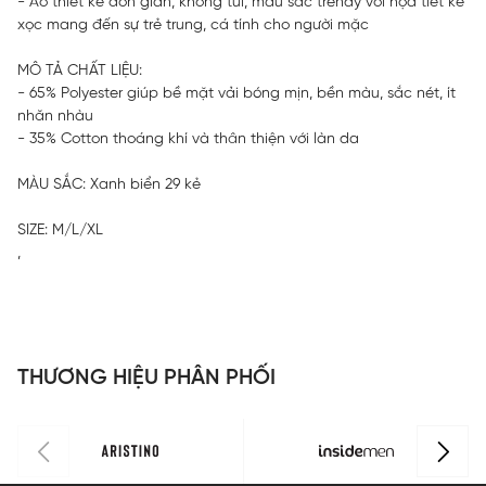
- Áo thiết kế đơn giản, không túi, màu sắc trendy với họa tiết kẻ
xọc mang đến sự trẻ trung, cá tính cho người mặc
MÔ TẢ CHẤT LIỆU:
- 65% Polyester giúp bề mặt vải bóng mịn, bền màu, sắc nét, ít
nhăn nhàu
- 35% Cotton thoáng khí và thân thiện với làn da
MÀU SẮC: Xanh biển 29 kẻ
SIZE: M/L/XL
,
THƯƠNG HIỆU PHÂN PHỐI