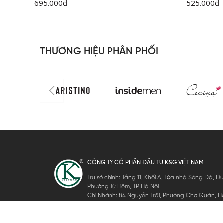
695.000
đ
525.000
đ
THƯƠNG HIỆU PHÂN PHỐI
CÔNG TY CỔ PHẦN ĐẦU TƯ K&G VIỆT NAM
Trụ sở chính: Tầng 11, Khối A, Tòa nhà Sông Đà,
Phường Từ Liêm, TP Hà Nội
Chi Nhánh: 84 Nguyễn Trãi, Phường Chợ Quán, Hồ
Mã số thuế: 0105911105