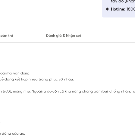
tay áo (Khô
Hotline:
1800
hoàn trả
Đánh giá & Nhận xét
hoải mái vận động.
h dễ dàng kết hợp nhiều trang phục với nhau.
rơn trượt, mỏng nhẹ. Ngoài ra áo còn có khả năng chống bám bụi, chống nhăn, 
h.
m dáng của áo.