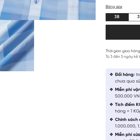
Bảng size
38
3
Thời gian giao hàng
Từ 3 đến 5 ngày kể
Đổi hàng:
tr
chưa qua sử
Miễn phí vậ
500.000 V
Tích điểm K
hàng = 1 KG
Chính sách 
1.000.000, 
Miễn phí sử