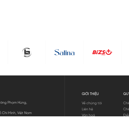
GIỚI THIỆU
QU
 Đường Phạm Hùng,
Về chúng tôi
Chí
Liên hệ
Chí
 Chí Minh, Việt Nam
Văn hoá
Điề
Tuyển dụng
Chí
Tin tức
Thô