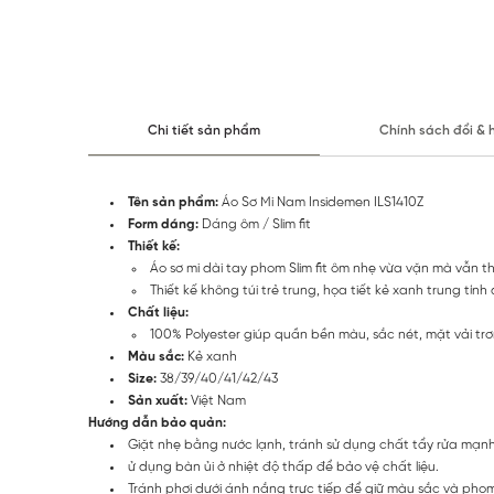
Chi tiết sản phẩm
Chính sách đổi & 
Tên sản phẩm:
Áo Sơ Mi Nam Insidemen ILS1410Z
Form dáng:
Dáng ôm / Slim fit
Thiết kế:
Áo sơ mi dài tay phom Slim fit ôm nhẹ vừa vặn mà vẫn t
Thiết kế không túi trẻ trung, họa tiết kẻ xanh trung tín
Chất liệu:
100% Polyester giúp quần bền màu, sắc nét, mặt vải t
Màu sắc:
Kẻ xanh
Size:
38/39/40/41/42/43
Sản xuất:
Việt Nam
Hướng dẫn bảo quản:
Giặt nhẹ bằng nước lạnh, tránh sử dụng chất tẩy rửa mạn
ử dụng bàn ủi ở nhiệt độ thấp để bảo vệ chất liệu.
Tránh phơi dưới ánh nắng trực tiếp để giữ màu sắc và pho