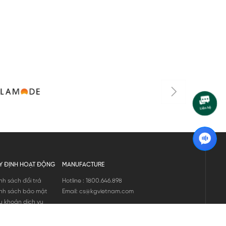
695.00
Y ĐỊNH HOẠT ĐỘNG
MANUFACTURE
nh sách đổi trả
Hotline : 1800.646.898
nh sách bảo mật
Email: cs@kgvietnam.com
u khoản dịch vụ
nh sách bảo hành
ng tin hàng hóa