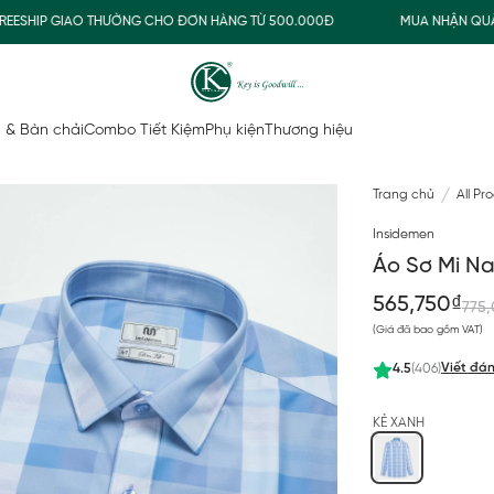
SHIP GIAO THƯỜNG CHO ĐƠN HÀNG TỪ 500.000Đ
MUA NHẬN QUÀ
 & Bàn chải
Combo Tiết Kiệm
Phụ kiện
Thương hiệu
Trang chủ
All Pr
Insidemen
Áo Sơ Mi Na
565,750₫
775
(Giá đã bao gồm VAT)
Viết đán
4.5
(406)
KẺ XANH