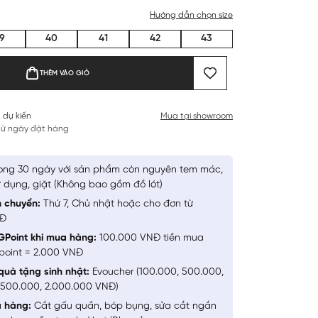
Hướng dẫn chọn size
9
40
41
42
43
THÊM VÀO GIỎ
 dự kiến
Mua tại showroom
 từ ngày đặt hàng
ong 30 ngày với sản phẩm còn nguyên tem mác,
 dụng, giặt (Không bao gồm đồ lót)
n chuyển:
Thứ 7, Chủ nhật hoặc cho đơn từ
NĐ
GPoint khi mua hàng:
100.000 VNĐ tiền mua
point = 2.000 VNĐ
quà tặng sinh nhật:
Evoucher (100.000, 500.000,
1.500.000, 2.000.000 VNĐ)
a hàng:
Cắt gấu quần, bóp bụng, sửa cắt ngắn