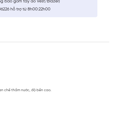
ng bao gồm tay áo Vest/Blazer)
6226 hỗ trợ từ 8h00:22h00
hạn chế thấm nước, độ bền cao.