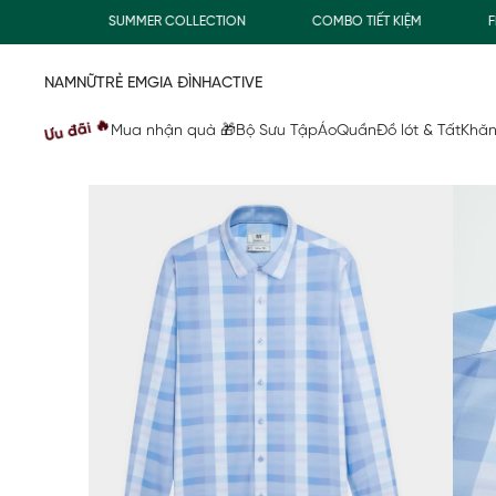
0Đ
SUMMER COLLECTION
COMBO TIẾT KIỆM
FREE
NAM
NỮ
TRẺ EM
GIA ĐÌNH
ACTIVE
Ưu đãi 🔥
Mua nhận quà 🎁
Bộ Sưu Tập
Áo
Quần
Đồ lót & Tất
Khăn