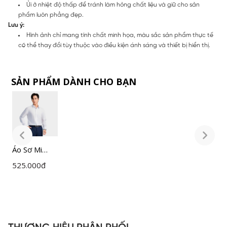
Ủi ở nhiệt độ thấp để tránh làm hỏng chất liệu và giữ cho sản
phẩm luôn phẳng đẹp.
Lưu ý:
Hình ảnh chỉ mang tính chất minh họa, màu sắc sản phẩm thực tế
có thể thay đổi tùy thuộc vào điều kiện ánh sáng và thiết bị hiển thị.
SẢN PHẨM DÀNH CHO BẠN
Áo Sơ Mi
Á
Nam Trắng
N
525.000
đ
5
Insidemen
I
Slim Fit
S
ILS158F0H0
I