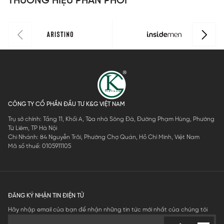
THƯƠNG HIỆU PHÂN PHỐI
CÔNG TY CỔ PHẦN ĐẦU TƯ K&G VIỆT NAM
Trụ sở chính: Tầng 11, Khối A, Tòa nhà Sông Đà, Đường Phạm Hùng, Phường
Từ Liêm, TP Hà Nội
Chi Nhánh: 84 Nguyễn Trãi, Phường Chợ Quán, Hồ Chí Minh, Việt Nam
Mã số thuế: 0105911105
ĐĂNG KÝ NHẬN TIN ĐIỆN TỬ
Hãy nhập email của bạn để nhận những tin tức mới nhất của chúng tôi