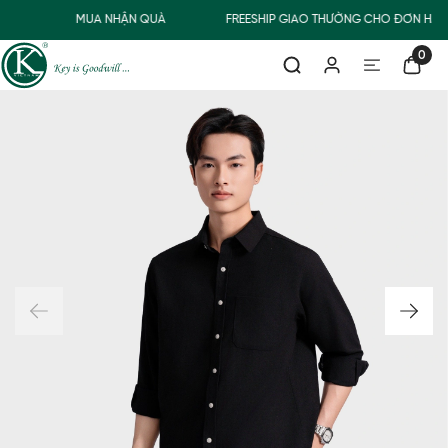
0Đ
MUA NHẬN QUÀ
FREESHIP GIAO THƯỜNG CHO ĐƠN HÀN
0