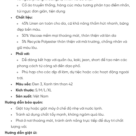
Cổ áo truyền thống, hàng cúc màu tương phản tạo điểm nhấn,
túi ngực đơn giản, tiện dụng
Chất liệu:
45% Linen an toàn cho da, có khả năng thấm hút nhanh, bóng
đẹp bền màu.
50% Viscose mềm mại thoáng mát, thân thiện với làn da
5% Recycle Polyester thân thiện với môi trường, chống nhăn và
giữ màu lâu.
Phối với:
Dễ dàng kết hợp với quần âu, kaki, jean, short để tạo nên các
phong cách từ công sở đến dạo phố.
Phù hợp cho các dịp đi làm, dự tiệc hoặc các hoạt động ngoài
trời.
Màu sắc:
Đen 3, Xanh tím than 42
Kích thước:
S/M/L/XL
Sản xuất:
Việt Nam
Hướng dẫn bảo quản:
Giặt tay hoặc giặt máy ở chế độ nhẹ với nước lạnh.
Tránh sử dụng chất tẩy mạnh, không ngâm quá lâu.
Phơi ở nơi thoáng mát, tránh ánh nắng trực tiếp để duy trì chất
lượng vải.
Hướng dẫn giặt ủi: