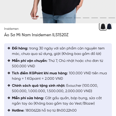
ĐEN 3
Insidemen
Áo Sơ Mi Nam Insidemen ILS1520Z
Đổi hàng:
trong 30 ngày với sản phẩm còn nguyên tem
mác, chưa qua sử dụng, giặt (Không bao gồm đồ lót)
Miễn phí vận chuyển:
Thứ 7, Chủ nhật hoặc cho đơn từ
500.000 VNĐ
Tích điểm KGPoint khi mua hàng:
100.000 VNĐ tiền mua
hàng = 1 KGpoint = 2.000 VNĐ
Chính sách quà tặng sinh nhật:
Evoucher (100.000,
500.000, 1.000.000, 1.500.000, 2.000.000 VNĐ)
Miễn phí sửa hàng:
Cắt gấu quần, bóp bụng, sửa cắt
ngắn tay áo (Không bao gồm tay áo Vest/Blazer)
Hotline:
18006226 hỗ trợ từ 8h00:22h00