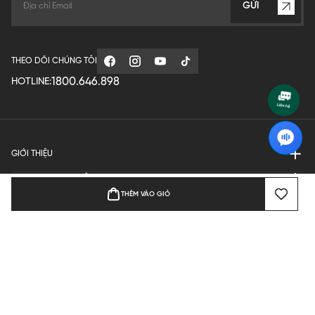
GỬI
THEO DÕI CHÚNG TÔI
1800.646.898
HOTLINE:
GIỚI THIỆU
QUY ĐỊNH HOẠT ĐỘNG
THÊM VÀO GIỎ
MANUFACTURE
THANH TOÁN