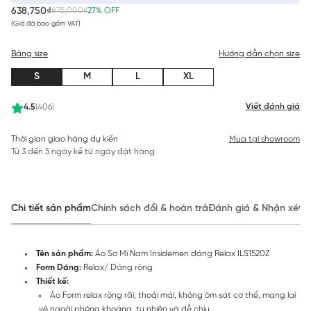
638,750₫
875,000₫
27% OFF
(Giá đã bao gồm VAT)
Bảng size
Hướng dẫn chọn size
S
M
L
XL
Viết đánh giá
4.5
(406)
Thời gian giao hàng dự kiến
Mua tại showroom
Từ 3 đến 5 ngày kể từ ngày đặt hàng
Chi tiết sản phẩm
Chính sách đổi & hoàn trả
Đánh giá & Nhận xét
Tên sản phẩm:
Áo Sơ Mi Nam Insidemen dáng Relax ILS1520Z
Form Dáng:
Relax/ Dáng rộng
Thiết kế:
Áo Form relax rộng rãi, thoải mái, không ôm sát cơ thể, mang lại
vẻ ngoài phóng khoáng, tự nhiên và dễ chịu.