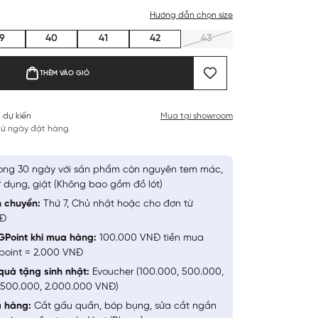
Hướng dẫn chọn size
9
40
41
42
43
THÊM VÀO GIỎ
 dự kiến
Mua tại showroom
 từ ngày đặt hàng
ong 30 ngày với sản phẩm còn nguyên tem mác,
 dụng, giặt (Không bao gồm đồ lót)
n chuyển:
Thứ 7, Chủ nhật hoặc cho đơn từ
NĐ
GPoint khi mua hàng:
100.000 VNĐ tiền mua
point = 2.000 VNĐ
quà tặng sinh nhật:
Evoucher (100.000, 500.000,
1.500.000, 2.000.000 VNĐ)
a hàng:
Cắt gấu quần, bóp bụng, sửa cắt ngắn