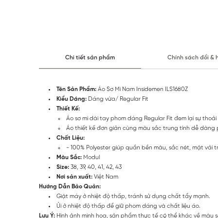
Chi tiết sản phẩm
Chính sách đổi & 
Tên Sản Phẩm:
Áo Sơ Mi Nam Insidemen ILS1680Z
Kiểu Dáng:
Dáng vừa/ Regular Fit
Thiết Kế:
Áo sơ mi dài tay phom dáng Regular Fit đem lại sự thoải
Áo thiết kế đơn giản cùng màu sắc trung tính dễ dàng ph
Chất Liệu:
- 100% Polyester giúp quần bền màu, sắc nét, mặt vải
Màu Sắc:
Modul
Size:
38, 39, 40, 41, 42, 43
Nơi sản xuất:
Việt Nam
Hướng Dẫn Bảo Quản:
Giặt máy ở nhiệt độ thấp, tránh sử dụng chất tẩy mạnh.
Ủi ở nhiệt độ thấp để giữ phom dáng và chất liệu áo.
Lưu Ý:
Hình ảnh minh họa, sản phẩm thực tế có thể khác về màu s