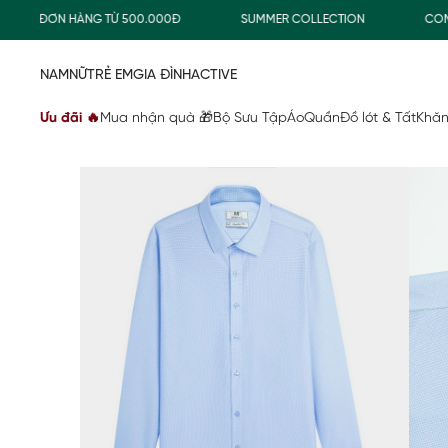
HO ĐƠN HÀNG TỪ 500.000Đ
SUMMER COLLECTION
COMBO 
NAM
NỮ
TRẺ EM
GIA ĐÌNH
ACTIVE
Ưu đãi 🔥
Mua nhận quà 🎁
Bộ Sưu Tập
Áo
Quần
Đồ lót & Tất
Khăn