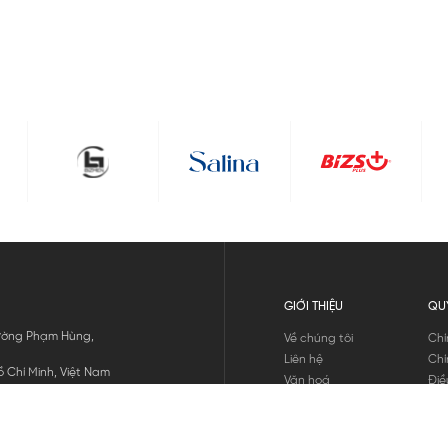
GIỚI THIỆU
QU
 Đường Phạm Hùng,
Về chúng tôi
Chí
Liên hệ
Chí
 Chí Minh, Việt Nam
Văn hoá
Điề
Tuyển dụng
Chí
Tin tức
Thô
Hư