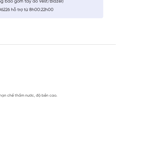
ng bao gồm tay áo Vest/Blazer)
6226 hỗ trợ từ 8h00:22h00
 hạn chế thấm nước, độ bền cao.