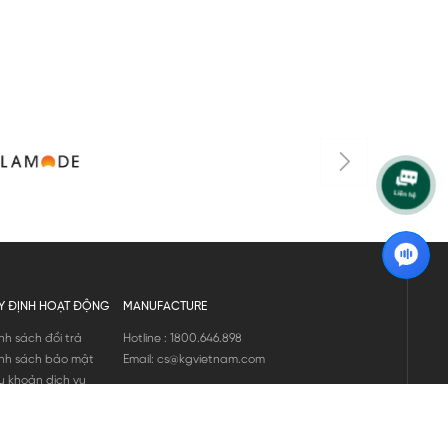
Y ĐỊNH HOẠT ĐỘNG
MANUFACTURE
nh sách đổi trả
Hotline : 1800.646.898
nh sách bảo mật
Email: cs@kgvietnam.com
u khoản dịch vụ
nh sách bảo hành
ng tin hàng hóa
ớng dẫn mua hàng