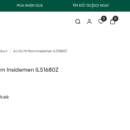
MUA NHẬN QUÀ
FREESHIP GIAO THƯỜNG CHO ĐƠN HÀNG TỪ 5
TÌM ĐỐI TÁC
GỌI NGAY
0
0
oduct
Áo Sơ Mi Nam Insidemen ILS1680Z
am Insidemen ILS1680Z
h giá