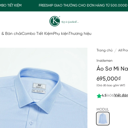
TIẾT KIỆM
FREESHIP GIAO THƯỜNG CHO ĐƠN HÀNG TỪ 500.000Đ
 & Bàn chải
Combo Tiết Kiệm
Phụ kiện
Thương hiệu
Trang chủ
All Pr
Insidemen
Áo Sơ Mi N
695,000₫
(Giá đã bao gồm VAT)
Viết đán
4.5
(406)
MODUL