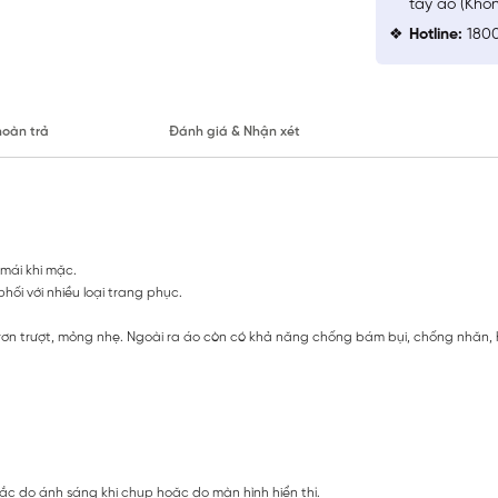
tay áo (Khô
Hotline:
1800
hoàn trả
Đánh giá & Nhận xét
 mái khi mặc.
ối với nhiều loại trang phục.
 trơn trượt, mỏng nhẹ. Ngoài ra áo còn có khả năng chống bám bụi, chống nhăn,
ắc do ánh sáng khi chụp hoặc do màn hình hiển thị.