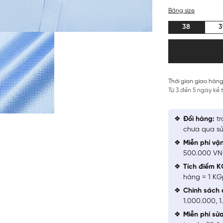
Bảng size
38
3
Thời gian giao hàng
Từ 3 đến 5 ngày kể
Đổi hàng:
tr
chưa qua sử
Miễn phí vậ
500.000 V
Tích điểm K
hàng = 1 KG
Chính sách 
1.000.000, 
Miễn phí sử