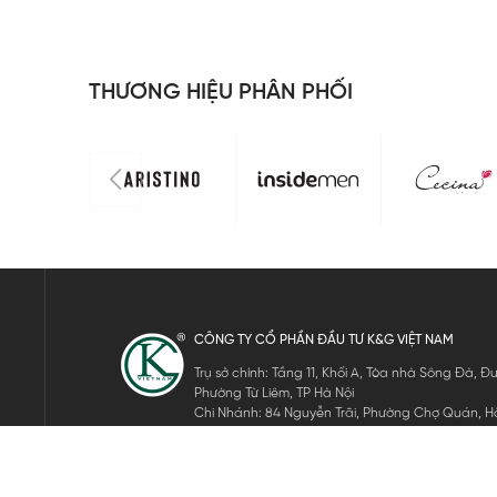
THƯƠNG HIỆU PHÂN PHỐI
CÔNG TY CỔ PHẦN ĐẦU TƯ K&G VIỆT NAM
Trụ sở chính: Tầng 11, Khối A, Tòa nhà Sông Đà,
Phường Từ Liêm, TP Hà Nội
Chi Nhánh: 84 Nguyễn Trãi, Phường Chợ Quán, Hồ
Mã số thuế: 0105911105