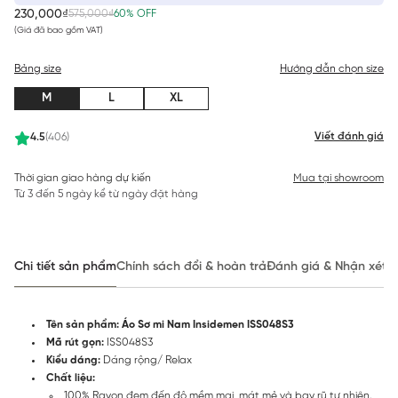
230,000₫
575,000₫
60% OFF
(Giá đã bao gồm VAT)
Bảng size
Hướng dẫn chọn size
M
L
XL
Viết đánh giá
4.5
(406)
Thời gian giao hàng dự kiến
Mua tại showroom
Từ 3 đến 5 ngày kể từ ngày đặt hàng
Chi tiết sản phẩm
Chính sách đổi & hoàn trả
Đánh giá & Nhận xét
Tên sản phẩm: Áo Sơ mi Nam Insidemen ISS048S3
Mã rút gọn:
ISS048S3
Kiểu dáng:
Dáng rộng/ Relax
Chất liệu:
100% Rayon đem đến độ mềm mại, mát mẻ và bay rũ tự nhiên.