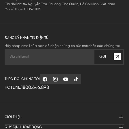
Chi Nhánh: 84 Nguyễn Trãi, Phường Chợ Quán, Hồ Chí Minh, Việt Nam
Mã số thuế: 0105911105
ĐĂNG KÝ NHẬN TIN ĐIỆN TỬ
Hãy nhập email của bạn để nhận những tin tức mới nhất của chúng tôi
GỬI
THEO DÕI CHÚNG TÔI
1800.646.898
HOTLINE:
GIỚI THIỆU
QUY ĐỊNH HOẠT ĐỘNG