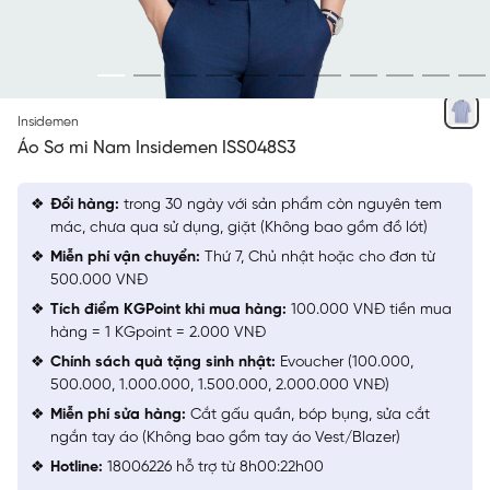
XANH BIỂN
Insidemen
Áo Sơ mi Nam Insidemen ISS048S3
Đổi hàng:
trong 30 ngày với sản phẩm còn nguyên tem
mác, chưa qua sử dụng, giặt (Không bao gồm đồ lót)
Miễn phí vận chuyển:
Thứ 7, Chủ nhật hoặc cho đơn từ
500.000 VNĐ
Tích điểm KGPoint khi mua hàng:
100.000 VNĐ tiền mua
hàng = 1 KGpoint = 2.000 VNĐ
Chính sách quà tặng sinh nhật:
Evoucher (100.000,
500.000, 1.000.000, 1.500.000, 2.000.000 VNĐ)
Miễn phí sửa hàng:
Cắt gấu quần, bóp bụng, sửa cắt
ngắn tay áo (Không bao gồm tay áo Vest/Blazer)
Hotline:
18006226 hỗ trợ từ 8h00:22h00