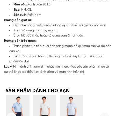
Màu sắc:
Xanh biển 20 kẻ
Size:
M/L/XL
Sản xuất:
Việt Nam
Hướng dẫn giặt ủi:
Giặt nhẹ bằng nước lạnh để bảo vệ chất liệu và giữ áo luôn mới.
Tránh sử dụng chất tẩy mạnh.
Ủi ở nhiệt độ thấp hoặc sử dụng bàn ủi hơi nước.
Hướng dẫn bảo quản:
Tránh phơi trực tiếp dưới ánh nắng mạnh để giữ màu sắc và độ bền
của vải.
Lưu trữ áo ở nơi khô ráo, thoáng mát để duy trì chất lượng sản
phẩm lâu dài.
Lưu ý:
Hình ảnh chỉ mang tính chất minh họa. Màu sắc sản phẩm thực tế
có thể khác do điều kiện ánh sáng và màn hình hiển thị.
SẢN PHẨM DÀNH CHO BẠN