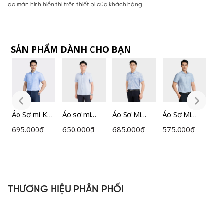
do màn hình hiển thị trên thiết bị của khách hàng
SẢN PHẨM DÀNH CHO BẠN
Áo Sơ mi Kẻ
Áo sơ mi
Áo Sơ Mi
Áo Sơ Mi
Á
Nam
ngắn tay
Nam Kẻ
Nam
n
695.000
đ
650.000
đ
685.000
đ
575.000
đ
6
Insidemen
nam
Insidemen
Insidemen
n
ISS044AZ
Insidemen
Perfect Fit
ISS008AZ
I
dáng
ISS063FAH0
d
Perfect Fit
P
ISS302MAH
I
THƯƠNG HIỆU PHÂN PHỐI
0
0