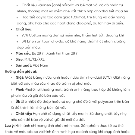
Chất liệu vải linen (lanh) nổi bật với bề mặt vải có độ nhăn tự
nhiên, thoáng mát và mềm nhẹ, rất thích hợp cho thời tiết mùa hè
Họa tiết cây lá tạo cảm giác tươi mát, trẻ trung và đầy năng
động, phù hợp cho các hoạt động dạo phố, du lịch hay đi biển.
Chất liệu:
95% Cotton mang đến sự mềm nhẹ, thấm hút tốt, thoáng khí
5% Linen an toàn cho da, có khả năng thấm hút nhanh, bóng
đẹp bền màu.
Màu sắc:
Be 28 in, Xanh tím than 28 in
Size:
M/L/XL/XXL
Sản xuất:
Việt Nam
Hướng dẫn giặt ủi:
Giặt:
Giặt bằng nước lạnh hoặc nước ấm nhẹ (dưới 30°C). Giặt riêng
biệt với các màu sắc khác để tránh bị phai màu.
Phơi:
Phơi ở nơi thoáng mát, tránh ánh nắng trực tiếp để không làm
phai màu và giữ độ bền của vải.
Ủi:
Ủi ở nhiệt độ thấp hoặc sử dụng chế độ ủi vải polyester trên bàn
là để tránh làm hỏng bề mặt vải.
Chất tẩy:
Hạn chế sử dụng chất tẩy mạnh. Sử dụng chất tẩy nhẹ
nếu cần để bảo vệ vải và giữ độ mới lâu dài.
Lưu ý:
Hình ảnh chỉ mang tính chất minh họa. Sản phẩm thực tế có thể
khác về màu sắc so với hình ảnh minh họa do ánh sáng khi chụp ảnh hoặc