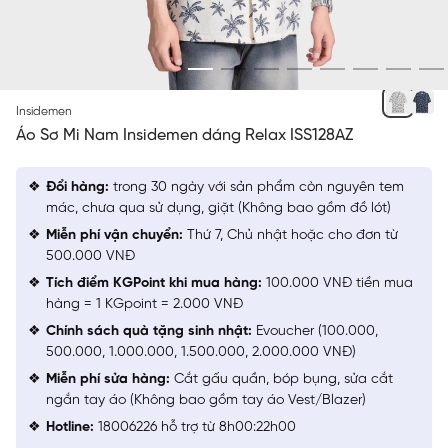
BE 28 IN
Insidemen
Áo Sơ Mi Nam Insidemen dáng Relax ISS128AZ
Đổi hàng:
trong 30 ngày với sản phẩm còn nguyên tem
mác, chưa qua sử dụng, giặt (Không bao gồm đồ lót)
Miễn phí vận chuyển:
Thứ 7, Chủ nhật hoặc cho đơn từ
500.000 VNĐ
Tích điểm KGPoint khi mua hàng:
100.000 VNĐ tiền mua
hàng = 1 KGpoint = 2.000 VNĐ
Chính sách quà tặng sinh nhật:
Evoucher (100.000,
500.000, 1.000.000, 1.500.000, 2.000.000 VNĐ)
Miễn phí sửa hàng:
Cắt gấu quần, bóp bụng, sửa cắt
ngắn tay áo (Không bao gồm tay áo Vest/Blazer)
Hotline:
18006226 hỗ trợ từ 8h00:22h00