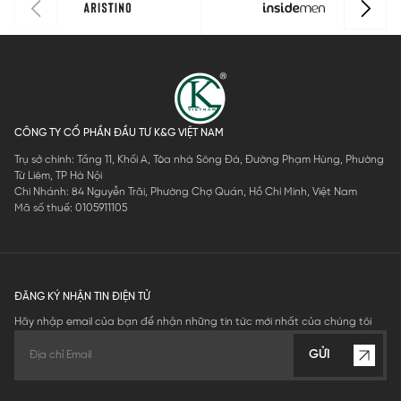
CÔNG TY CỔ PHẦN ĐẦU TƯ K&G VIỆT NAM
Trụ sở chính: Tầng 11, Khối A, Tòa nhà Sông Đà, Đường Phạm Hùng, Phường
Từ Liêm, TP Hà Nội
Chi Nhánh: 84 Nguyễn Trãi, Phường Chợ Quán, Hồ Chí Minh, Việt Nam
Mã số thuế: 0105911105
ĐĂNG KÝ NHẬN TIN ĐIỆN TỬ
Hãy nhập email của bạn để nhận những tin tức mới nhất của chúng tôi
GỬI