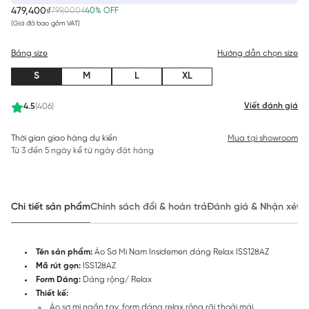
479,400₫
799,000₫
40% OFF
(Giá đã bao gồm VAT)
Bảng size
Hướng dẫn chọn size
S
M
L
XL
Viết đánh giá
4.5
(406)
Thời gian giao hàng dự kiến
Mua tại showroom
Từ 3 đến 5 ngày kể từ ngày đặt hàng
Chi tiết sản phẩm
Chính sách đổi & hoàn trả
Đánh giá & Nhận xét
Tên sản phẩm:
Áo Sơ Mi Nam Insidemen dáng Relax ISS128AZ
Mã rút gọn:
ISS128AZ
Form Dáng:
Dáng rộng/ Relax
Thiết kế:
Áo sơ mi ngắn tay, form dáng relax rộng rãi thoải mái.