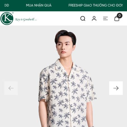
000Đ
MUA NHẬN QUÀ
FREESHIP GIAO THƯỜNG CHO ĐƠN H
0