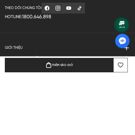
THEO DÕI CHÚNG TÔI
1800.646.898
HOTLINE:
GIỚI THIỆU
QUY ĐỊNH HOẠT ĐỘNG
THÊM VÀO GIỎ
MANUFACTURE
THANH TOÁN
Bản quyền © 2024 KGVIETNAM