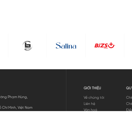
GIỚI THIỆU
QU
 Đường Phạm Hùng,
Về chúng tôi
Chí
Liên hệ
Chí
 Chí Minh, Việt Nam
Văn hoá
Điề
Tuyển dụng
Chí
Tin tức
Thô
Hư