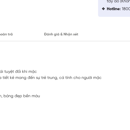
tay áo (Khô
Hotline:
1800
hoàn trả
Đánh giá & Nhận xét
i tuyệt đối khi mặc
a tiết kẻ mang đến sự trẻ trung, cá tính cho người mặc
nh, bóng đẹp bền màu