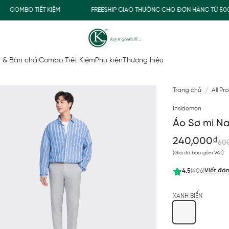
COMBO TIẾT KIỆM
FREESHIP GIAO THƯỜNG CHO ĐƠN HÀNG TỪ 500.0
 & Bàn chải
Combo Tiết Kiệm
Phụ kiện
Thương hiệu
Trang chủ
All Pr
Insidemen
Áo Sơ mi N
240,000₫
60
(Giá đã bao gồm VAT)
Viết đán
4.5
(406)
XANH BIỂN