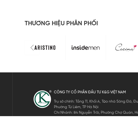
THƯƠNG HIỆU PHÂN PHỐI
CÔNG TY CỔ PHẦN ĐẦU TƯ K&G VIỆT NAM
Trụ sở chính: Tầng 11, Khối A, Tòa nhà Sông Đà,
Phường Từ Liêm, TP Hà Nội
Chi Nhánh: 84 Nguyễn Trãi, Phường Chợ Quán, Hồ
Mã số thuế: 0105911105