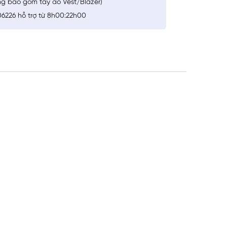
ng bao gồm tay áo Vest/Blazer)
6226 hỗ trợ từ 8h00:22h00