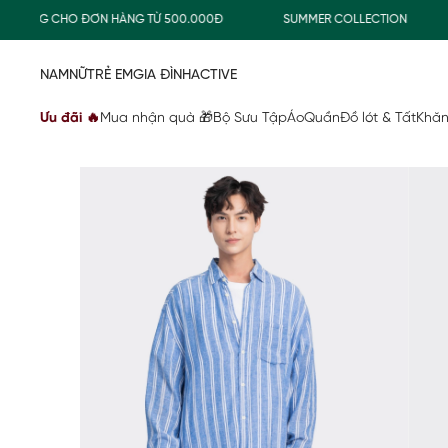
HƯỜNG CHO ĐƠN HÀNG TỪ 500.000Đ
SUMMER COLLECTION
NAM
NỮ
TRẺ EM
GIA ĐÌNH
ACTIVE
Ưu đãi 🔥
Mua nhận quà 🎁
Bộ Sưu Tập
Áo
Quần
Đồ lót & Tất
Khăn