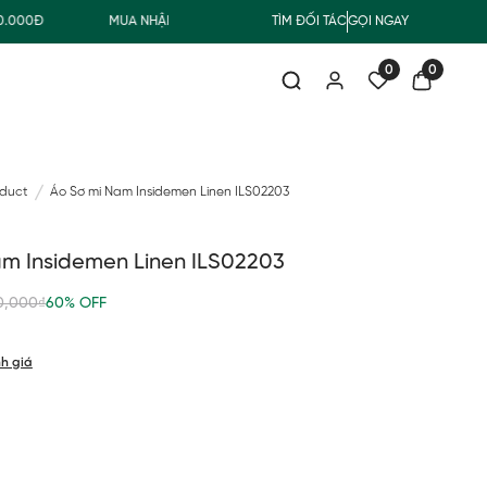
00Đ
MUA NHẬN QUÀ
FREESHIP GIAO THƯỜNG CHO ĐƠN HÀ
TÌM ĐỐI TÁC
GỌI NGAY
0
0
oduct
Áo Sơ mi Nam Insidemen Linen ILS02203
am Insidemen Linen ILS02203
0,000₫
60% OFF
h giá