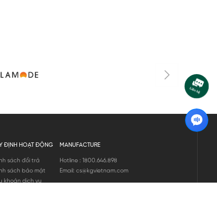
Y ĐỊNH HOẠT ĐỘNG
MANUFACTURE
nh sách đổi trả
Hotline : 1800.646.898
nh sách bảo mật
Email: cs@kgvietnam.com
u khoản dịch vụ
nh sách bảo hành
ng tin hàng hóa
ớng dẫn mua hàng