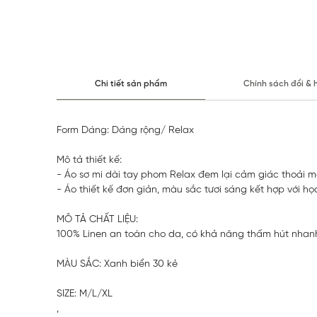
Chi tiết sản phẩm
Chính sách đổi & 
Form Dáng: Dáng rộng/ Relax
Mô tả thiết kế:
- Áo sơ mi dài tay phom Relax đem lại cảm giác thoải má
- Áo thiết kế đơn giản, màu sắc tươi sáng kết hợp với họ
MÔ TẢ CHẤT LIỆU:
100% Linen an toàn cho da, có khả năng thấm hút nha
MÀU SẮC: Xanh biển 30 kẻ
SIZE: M/L/XL
,