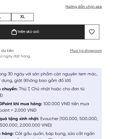
Hướng dẫn chọn size
L
XL
THÊM VÀO GIỎ
 dự kiến
Mua tại showroom
 từ ngày đặt hàng
ong 30 ngày với sản phẩm còn nguyên tem mác,
 dụng, giặt (Không bao gồm đồ lót)
n chuyển:
Thứ 7, Chủ nhật hoặc cho đơn từ
NĐ
GPoint khi mua hàng:
100.000 VNĐ tiền mua
point = 2.000 VNĐ
quà tặng sinh nhật:
Evoucher (100.000, 500.000,
1.500.000, 2.000.000 VNĐ)
a hàng:
Cắt gấu quần, bóp bụng, sửa cắt ngắn