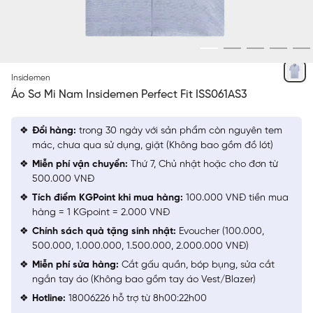
MODUL
Insidemen
Áo Sơ Mi Nam Insidemen Perfect Fit ISS061AS3
Đổi hàng:
trong 30 ngày với sản phẩm còn nguyên tem
mác, chưa qua sử dụng, giặt (Không bao gồm đồ lót)
Miễn phí vận chuyển:
Thứ 7, Chủ nhật hoặc cho đơn từ
500.000 VNĐ
Tích điểm KGPoint khi mua hàng:
100.000 VNĐ tiền mua
hàng = 1 KGpoint = 2.000 VNĐ
Chính sách quà tặng sinh nhật:
Evoucher (100.000,
500.000, 1.000.000, 1.500.000, 2.000.000 VNĐ)
Miễn phí sửa hàng:
Cắt gấu quần, bóp bụng, sửa cắt
ngắn tay áo (Không bao gồm tay áo Vest/Blazer)
Hotline:
18006226 hỗ trợ từ 8h00:22h00