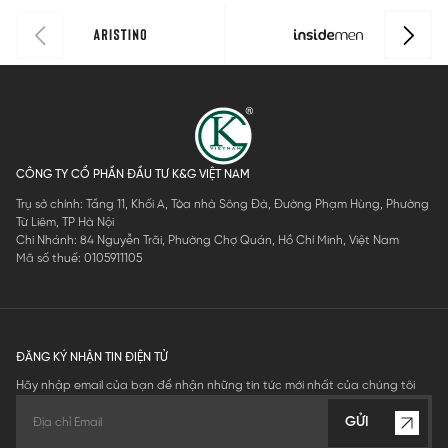
CÔNG TY CỔ PHẦN ĐẦU TƯ K&G VIỆT NAM
Trụ sở chính: Tầng 11, Khối A, Tòa nhà Sông Đà, Đường Phạm Hùng, Phường
Từ Liêm, TP Hà Nội
Chi Nhánh: 84 Nguyễn Trãi, Phường Chợ Quán, Hồ Chí Minh, Việt Nam
Mã số thuế: 0105911105
ĐĂNG KÝ NHẬN TIN ĐIỆN TỬ
Hãy nhập email của bạn để nhận những tin tức mới nhất của chúng tôi
GỬI