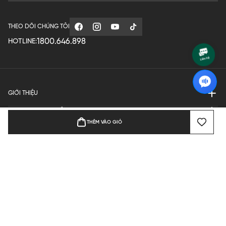
THEO DÕI CHÚNG TÔI
1800.646.898
HOTLINE:
GIỚI THIỆU
QUY ĐỊNH HOẠT ĐỘNG
THÊM VÀO GIỎ
MANUFACTURE
THANH TOÁN