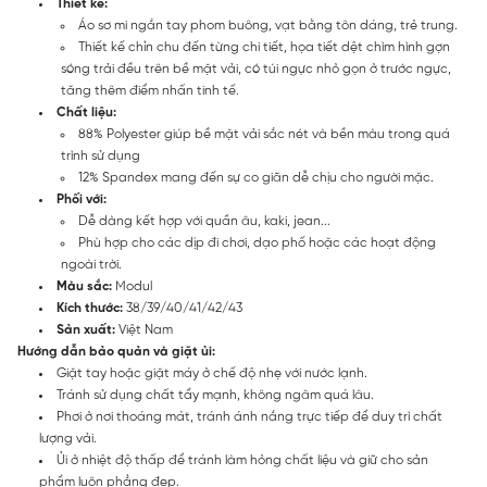
Thiết kế:
Áo sơ mi ngắn tay phom buông, vạt bằng tôn dáng, trẻ trung.
Thiết kế chỉn chu đến từng chi tiết, họa tiết dệt chìm hình gợn
sóng trải đều trên bề mặt vải, có túi ngực nhỏ gọn ở trước ngực,
tăng thêm điểm nhấn tinh tế.
Chất liệu:
88% Polyester giúp bề mặt vải sắc nét và bền màu trong quá
trình sử dụng
12% Spandex mang đến sự co giãn dễ chịu cho người mặc.
Phối với:
Dễ dàng kết hợp với quần âu, kaki, jean...
Phù hợp cho các dịp đi chơi, dạo phố hoặc các hoạt động
ngoài trời.
Màu sắc:
Modul
Kích thước:
38/39/40/41/42/43
Sản xuất:
Việt Nam
Hướng dẫn bảo quản và giặt ủi:
Giặt tay hoặc giặt máy ở chế độ nhẹ với nước lạnh.
Tránh sử dụng chất tẩy mạnh, không ngâm quá lâu.
Phơi ở nơi thoáng mát, tránh ánh nắng trực tiếp để duy trì chất
lượng vải.
Ủi ở nhiệt độ thấp để tránh làm hỏng chất liệu và giữ cho sản
phẩm luôn phẳng đẹp.