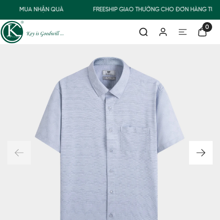
MUA NHẬN QUÀ
FREESHIP GIAO THƯỜNG CHO ĐƠN HÀNG TỪ 5
0