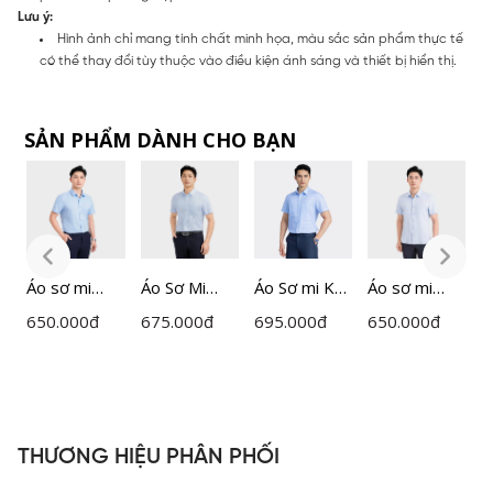
Lưu ý:
Hình ảnh chỉ mang tính chất minh họa, màu sắc sản phẩm thực tế
có thể thay đổi tùy thuộc vào điều kiện ánh sáng và thiết bị hiển thị.
SẢN PHẨM DÀNH CHO BẠN
Áo sơ mi
Áo Sơ Mi
Áo Sơ mi Kẻ
Áo sơ mi
Á
ngắn tay
Nam Kẻ Ô
Nam
ngắn tay
n
650.000
đ
675.000
đ
695.000
đ
650.000
đ
6
nam
Insidemen
Insidemen
nam
n
Insidemen
Perfect Fit
ISS044AZ
Insidemen
I
dáng
ISS067FAH0
dáng
d
Perfect Fit
Perfect Fit
P
ISS303MAH
ISS302MAH
I
THƯƠNG HIỆU PHÂN PHỐI
0
0
0