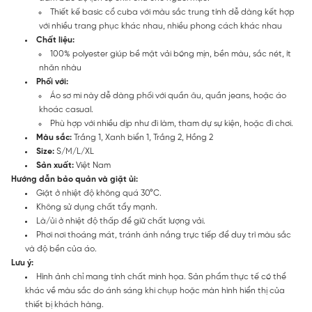
Thiết kế basic cổ cuba với màu sắc trung tính dễ dàng kết hợp
với nhiều trang phục khác nhau, nhiều phong cách khác nhau
Chất liệu:
100% polyester giúp bề mặt vải bóng mịn, bền màu, sắc nét, ít
nhăn nhàu
Phối với:
Áo sơ mi này dễ dàng phối với quần âu, quần jeans, hoặc áo
khoác casual.
Phù hợp với nhiều dịp như đi làm, tham dự sự kiện, hoặc đi chơi.
Màu sắc:
Trắng 1, Xanh biển 1, Trắng 2, Hồng 2
Size:
S/M/L/XL
Sản xuất:
Việt Nam
Hướng dẫn bảo quản và giặt ủi:
Giặt ở nhiệt độ không quá 30°C.
Không sử dụng chất tẩy mạnh.
Là/ủi ở nhiệt độ thấp để giữ chất lượng vải.
Phơi nơi thoáng mát, tránh ánh nắng trực tiếp để duy trì màu sắc
và độ bền của áo.
Lưu ý:
Hình ảnh chỉ mang tính chất minh họa. Sản phẩm thực tế có thể
khác về màu sắc do ánh sáng khi chụp hoặc màn hình hiển thị của
thiết bị khách hàng.