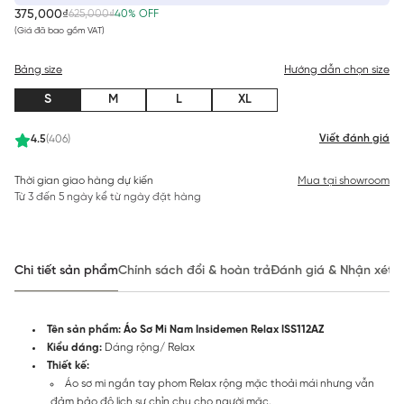
375,000₫
625,000₫
40% OFF
(Giá đã bao gồm VAT)
Bảng size
Hướng dẫn chọn size
S
M
L
XL
Viết đánh giá
4.5
(406)
Thời gian giao hàng dự kiến
Mua tại showroom
Từ 3 đến 5 ngày kể từ ngày đặt hàng
Chi tiết sản phẩm
Chính sách đổi & hoàn trả
Đánh giá & Nhận xét
Tên sản phẩm: Áo Sơ Mi Nam Insidemen Relax ISS112AZ
Kiểu dáng:
Dáng rộng/ Relax
Thiết kế:
Áo sơ mi ngắn tay phom Relax rộng mặc thoải mái nhưng vẫn
đảm bảo độ lịch sự chỉn chu cho người mặc.