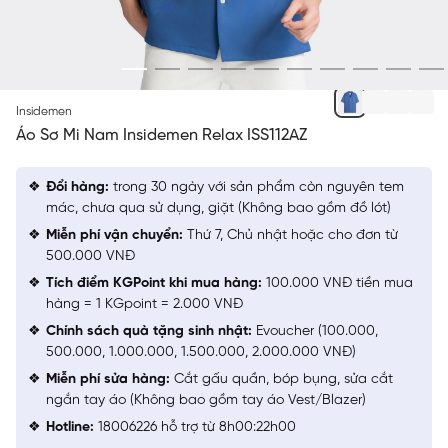
XANH BIỂN 1
Insidemen
Áo Sơ Mi Nam Insidemen Relax ISS112AZ
Đổi hàng:
trong 30 ngày với sản phẩm còn nguyên tem
mác, chưa qua sử dụng, giặt (Không bao gồm đồ lót)
Miễn phí vận chuyển:
Thứ 7, Chủ nhật hoặc cho đơn từ
500.000 VNĐ
Tích điểm KGPoint khi mua hàng:
100.000 VNĐ tiền mua
hàng = 1 KGpoint = 2.000 VNĐ
Chính sách quà tặng sinh nhật:
Evoucher (100.000,
500.000, 1.000.000, 1.500.000, 2.000.000 VNĐ)
Miễn phí sửa hàng:
Cắt gấu quần, bóp bụng, sửa cắt
ngắn tay áo (Không bao gồm tay áo Vest/Blazer)
Hotline:
18006226 hỗ trợ từ 8h00:22h00