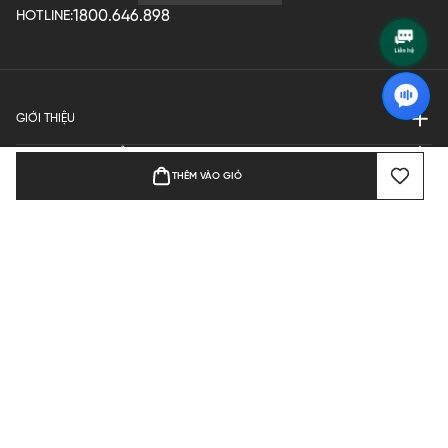
1800.646.898
HOTLINE:
GIỚI THIỆU
QUY ĐỊNH HOẠT ĐỘNG
THÊM VÀO GIỎ
MANUFACTURE
THANH TOÁN
Bản quyền © 2024 KGVIETNAM