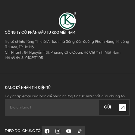
CÔNG TY CỔ PHẦN ĐẦU TƯ K&G VIỆT NAM
Trụ sở chính: Tầng 11, Khối A, Tòa nhà Sông Đà, Đường Phạm Hùng, Phường
Từ Liêm, TP Hà Nội
Chi Nhánh: 84 Nguyễn Trãi, Phường Chợ Quán, Hồ Chí Minh, Việt Nam
Mã số thuế: 0105911105
ĐĂNG KÝ NHẬN TIN ĐIỆN TỬ
Hãy nhập email của bạn để nhận những tin tức mới nhất của chúng tôi
GỬI
THEO DÕI CHÚNG TÔI