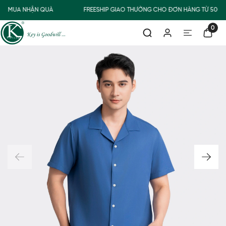
MUA NHẬN QUÀ
FREESHIP GIAO THƯỜNG CHO ĐƠN HÀNG TỪ 500.
0