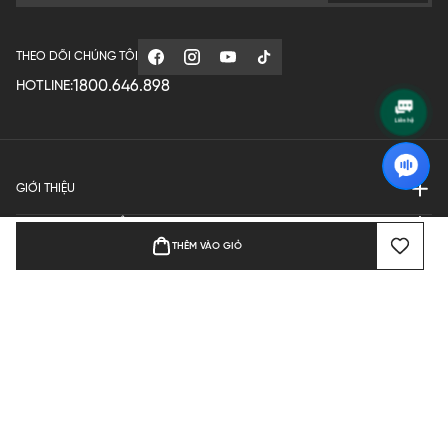
THEO DÕI CHÚNG TÔI
1800.646.898
HOTLINE:
GIỚI THIỆU
QUY ĐỊNH HOẠT ĐỘNG
THÊM VÀO GIỎ
MANUFACTURE
THANH TOÁN