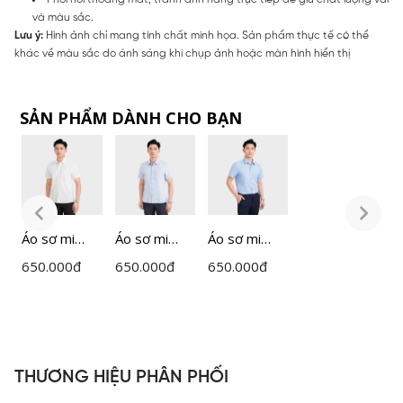
và màu sắc.
Lưu ý:
Hình ảnh chỉ mang tính chất minh họa. Sản phẩm thực tế có thể
khác về màu sắc do ánh sáng khi chụp ảnh hoặc màn hình hiển thị
SẢN PHẨM DÀNH CHO BẠN
Áo sơ mi
Áo sơ mi
Áo sơ mi
Á
ngắn tay
ngắn tay
ngắn tay
n
650.000
đ
650.000
đ
650.000
đ
6
nam
nam
nam
n
Insidemen
Insidemen
Insidemen
I
dáng
dáng
dáng
d
Perfect Fit
Perfect Fit
Perfect Fit
P
ISS301MAH
ISS302MAH
ISS303MAH
I
THƯƠNG HIỆU PHÂN PHỐI
0
0
0
0