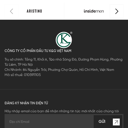
CÔNG TY CỔ PHẦN ĐẦU TƯ K&G VIỆT NAM
Trụ sở chính: Tầng 11, Khối A, Tòa nhà Sông Đà, Đường Phạm Hùng, Phường
Từ Liêm, TP Hà Nội
Chi Nhánh: 84 Nguyễn Trãi, Phường Chợ Quán, Hồ Chí Minh, Việt Nam
Mã số thuế: 0105911105
ĐĂNG KÝ NHẬN TIN ĐIỆN TỬ
Hãy nhập email của bạn để nhận những tin tức mới nhất của chúng tôi
GỬI