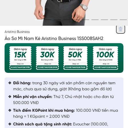
XANH BIỂN KẺ
Aristino Business
Áo Sơ Mi Nam Kẻ Aristino Business 1SS008SAH2
Đổi hàng:
trong 30 ngày với sản phẩm còn nguyên tem
mác, chưa qua sử dụng, giặt (Không bao gồm đồ lót)
Miễn phí vận chuyển:
Thứ 7, Chủ nhật hoặc cho đơn từ
500.000 VNĐ
Tích điểm KGPoint khi mua hàng:
100.000 VNĐ tiền mua
hàng = 1 KGpoint = 2.000 VNĐ
Chính sách quà tặng sinh nhật:
Evoucher (100.000,