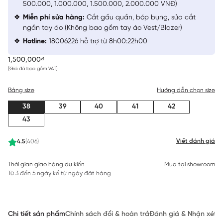
500.000, 1.000.000, 1.500.000, 2.000.000 VNĐ)
Miễn phí sửa hàng:
Cắt gấu quần, bóp bụng, sửa cắt
ngắn tay áo (Không bao gồm tay áo Vest/Blazer)
Hotline:
18006226 hỗ trợ từ 8h00:22h00
1,500,000₫
(Giá đã bao gồm VAT)
Bảng size
Hướng dẫn chọn size
38
39
40
41
42
43
Viết đánh giá
4.5
(406)
Thời gian giao hàng dự kiến
Mua tại showroom
Từ 3 đến 5 ngày kể từ ngày đặt hàng
Chi tiết sản phẩm
Chính sách đổi & hoàn trả
Đánh giá & Nhận xét