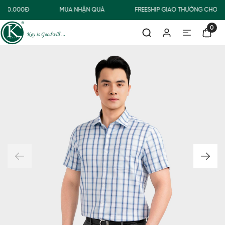
500.000Đ
MUA NHẬN QUÀ
FREESHIP GIAO THƯỜNG CHO Đ
0