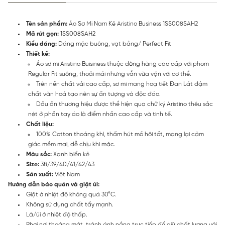
Tên sản phẩm:
Áo Sơ Mi Nam Kẻ Aristino Business 1SS008SAH2
Mã rút gọn:
1SS008SAH2
Kiểu dáng:
Dáng mặc buông, vạt bằng/ Perfect Fit
Thiết kế:
Áo sơ mi Aristino Buisiness thuộc dòng hàng cao cấp với phom
Regular Fit suông, thoải mái nhưng vẫn vừa vặn với cơ thể.
Trên nền chất vải cao cấp, sơ mi mang hoạ tiết Đan Lát đậm
chất văn hoá tạo nên sự ấn tượng và độc đáo.
Dấu ấn thương hiệu được thể hiện qua chữ ký Aristino thêu sắc
nét ở phần tay áo là điểm nhấn cao cấp và tinh tế.
Chất liệu:
100% Cotton thoáng khí, thấm hút mồ hôi tốt, mang lại cảm
giác mềm mại, dễ chịu khi mặc.
Màu sắc:
Xanh biển kẻ
Size:
38/39/40/41/42/43
Sản xuất:
Việt Nam
Hướng dẫn bảo quản và giặt ủi:
Giặt ở nhiệt độ không quá 30°C.
Không sử dụng chất tẩy mạnh.
Là/ủi ở nhiệt độ thấp.
Phơi nơi thoáng mát, tránh ánh nắng trực tiếp để giữ chất lượng vải