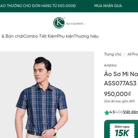
 THƯỜNG CHO ĐƠN HÀNG TỪ 500.000Đ
MUA NHẬN QUÀ
FRE
 & Bàn chải
Combo Tiết Kiệm
Phụ kiện
Thương hiệu
Trang chủ
All Pr
Aristino
Áo Sơ Mi Nam
ASS077AS3
950,000₫
(Giá đã bao gồm VAT)
Viết đán
4.5
(406)