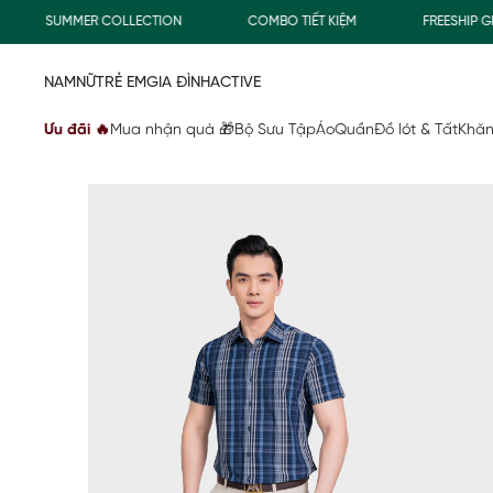
SUMMER COLLECTION
COMBO TIẾT KIỆM
FREESHIP GIAO
NAM
NỮ
TRẺ EM
GIA ĐÌNH
ACTIVE
Ưu đãi 🔥
Mua nhận quà 🎁
Bộ Sưu Tập
Áo
Quần
Đồ lót & Tất
Khăn