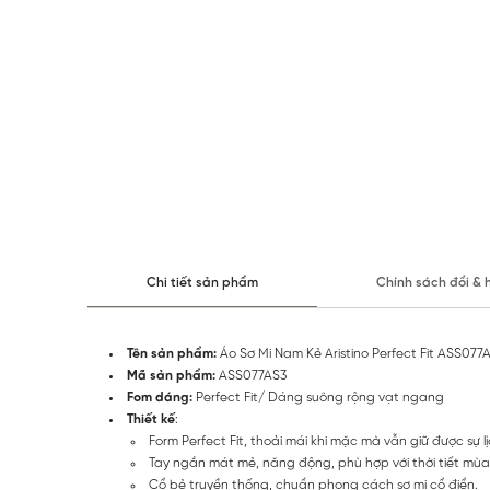
Chi tiết sản phẩm
Chính sách đổi & 
Tên sản phẩm:
Áo Sơ Mi Nam Kẻ Aristino Perfect Fit ASS077
Mã sản phẩm:
ASS077AS3
Fom dáng:
Perfect Fit/ Dáng suông rộng vạt ngang
Thiết kế
:
Form Perfect Fit, thoải mái khi mặc mà vẫn giữ được sự l
Tay ngắn mát mẻ, năng động, phù hợp với thời tiết mùa
Cổ bẻ truyền thống, chuẩn phong cách sơ mi cổ điển.