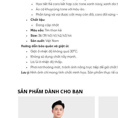
Họa tiết Kẻ caro kết hợp các tone xanh navy, xanh da tr
Áo có khuycùng tone với màu áo.
Phần lưng và vai được cắt may cân đối, caro đối xứng –
Chất liệu:
Đang cập nhật
Màu sắc:
Tím than kẻ
Size:
38/39/40/41/42/43/44
Sản xuất:
Việt Nam
Hướng dẫn bảo quản và giặt ủi:
Giặt ở nhiệt độ không quá 30°C.
Không sử dụng chất tẩy mạnh.
Là/ủi ở nhiệt độ thấp.
Phơi nơi thoáng mát, tránh ánh nắng trực tiếp để giữ chất 
Lưu ý:
Hình ảnh chỉ mang tính chất minh họa. Sản phẩm thực tế có
SẢN PHẨM DÀNH CHO BẠN