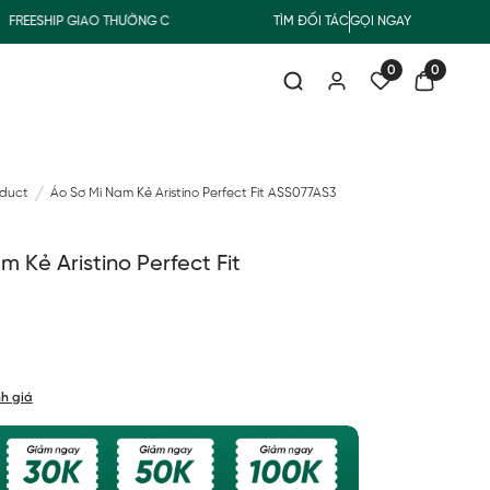
ESHIP GIAO THƯỜNG CHO ĐƠN HÀNG TỪ 500.000Đ
TÌM ĐỐI TÁC
GỌI NGAY
SUMMER COLLEC
0
0
oduct
Áo Sơ Mi Nam Kẻ Aristino Perfect Fit ASS077AS3
 Kẻ Aristino Perfect Fit
h giá