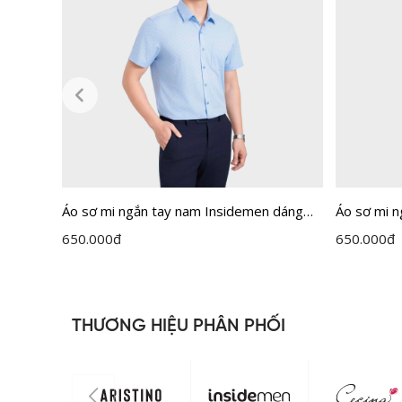
Áo sơ mi ngắn tay nam Insidemen dáng
Áo sơ mi 
Perfect Fit ISS303MAH0
Perfect F
650.000
đ
650.000
đ
THƯƠNG HIỆU PHÂN PHỐI