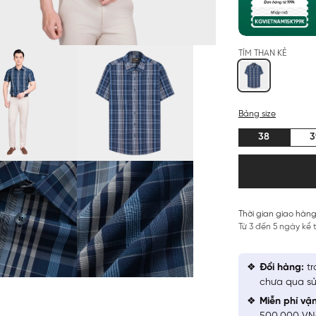
TÍM THAN KẺ
Bảng size
38
3
Thời gian giao hàng
Từ 3 đến 5 ngày kể
Đổi hàng:
tr
chưa qua sử
Miễn phí vậ