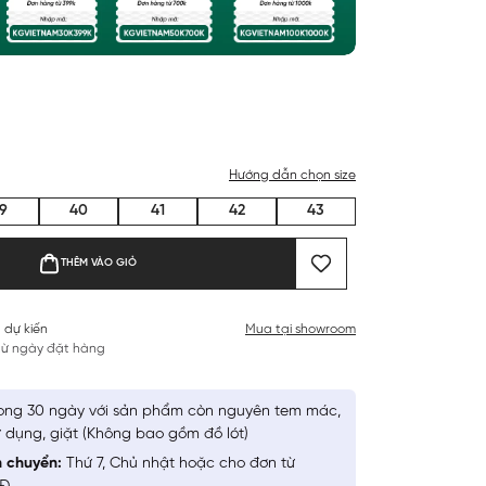
Hướng dẫn chọn size
9
40
41
42
43
THÊM VÀO GIỎ
 dự kiến
Mua tại showroom
 từ ngày đặt hàng
ong 30 ngày với sản phẩm còn nguyên tem mác,
 dụng, giặt (Không bao gồm đồ lót)
n chuyển:
Thứ 7, Chủ nhật hoặc cho đơn từ