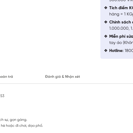
500.000 V
Tích điểm K
hàng = 1 KG
Chính sách 
1.000.000, 
Miễn phí sử
tay áo (Khô
Hotline:
1800
hoàn trả
Đánh giá & Nhận xét
AS3
ịch sự, gọn gàng.
 hè hoặc đi chơi, dạo phố.