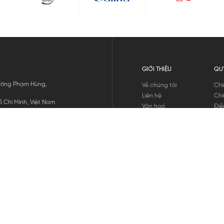
GIỚI THIỆU
QU
 Đường Phạm Hùng,
Về chúng tôi
Chí
Liên hệ
Chí
 Chí Minh, Việt Nam
Văn hoá
Điề
Tuyển dụng
Chí
Tin tức
Thô
Hư
Chí
THANH TOÁN
chúng tôi
GỬI