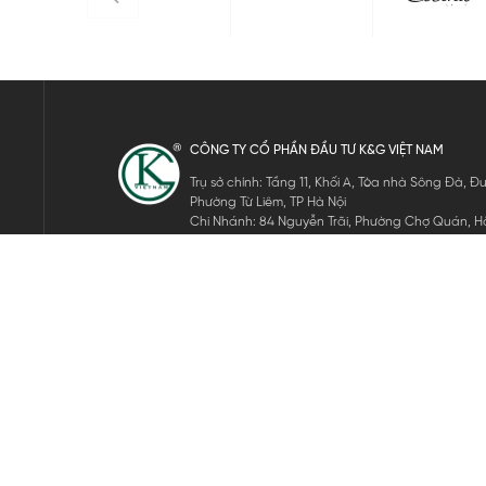
CÔNG TY CỔ PHẦN ĐẦU TƯ K&G VIỆT NAM
Trụ sở chính: Tầng 11, Khối A, Tòa nhà Sông Đà,
Phường Từ Liêm, TP Hà Nội
Chi Nhánh: 84 Nguyễn Trãi, Phường Chợ Quán, Hồ
Mã số thuế: 0105911105
ĐĂNG KÝ NHẬN TIN ĐIỆN TỬ
Hãy nhập email của bạn để nhận những tin tức mới nhất của 