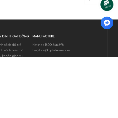
Y ĐỊNH HOẠT ĐỘNG
MANUFACTURE
nh sách đổi trả
Hotline : 1800.646.898
nh sách bảo mật
Email: cs@kgvietnam.com
u khoản dịch vụ
nh sách bảo hành
ng tin hàng hóa
ớng dẫn mua hàng
nh sách vận chuyển