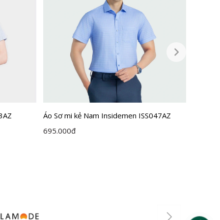
33AZ
Áo Sơ mi kẻ Nam Insidemen ISS047AZ
Áo Sơ m
695.000
đ
725.00