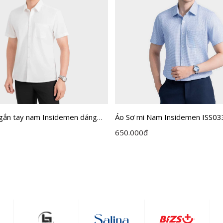
ngắn tay nam Insidemen dáng
Áo Sơ mi Nam Insidemen ISS0
it ISS301MAH0
650.000
đ