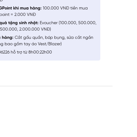
NĐ
GPoint khi mua hàng:
100.000 VNĐ tiền mua
point = 2.000 VNĐ
quà tặng sinh nhật:
Evoucher (100.000, 500.000,
1.500.000, 2.000.000 VNĐ)
a hàng:
Cắt gấu quần, bóp bụng, sửa cắt ngắn
ng bao gồm tay áo Vest/Blazer)
6226 hỗ trợ từ 8h00:22h00