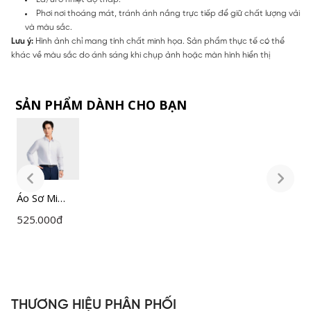
Phơi nơi thoáng mát, tránh ánh nắng trực tiếp để giữ chất lượng vải
và màu sắc.
Lưu ý:
Hình ảnh chỉ mang tính chất minh họa. Sản phẩm thực tế có thể
khác về màu sắc do ánh sáng khi chụp ảnh hoặc màn hình hiển thị
SẢN PHẨM DÀNH CHO BẠN
Áo Sơ Mi
Á
Nam Trắng
N
525.000
đ
5
Insidemen
I
Slim Fit
S
ILS158F0H0
I
THƯƠNG HIỆU PHÂN PHỐI