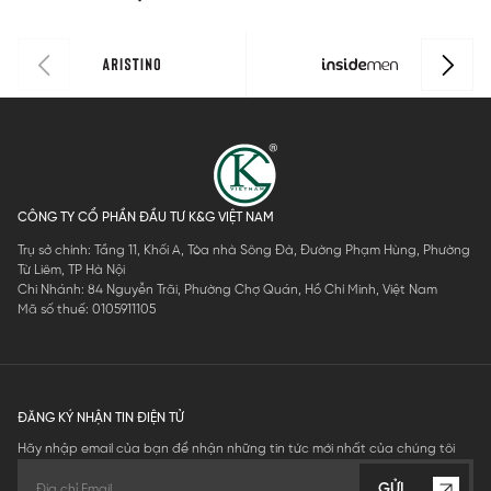
CÔNG TY CỔ PHẦN ĐẦU TƯ K&G VIỆT NAM
Trụ sở chính: Tầng 11, Khối A, Tòa nhà Sông Đà, Đường Phạm Hùng, Phường
Từ Liêm, TP Hà Nội
Chi Nhánh: 84 Nguyễn Trãi, Phường Chợ Quán, Hồ Chí Minh, Việt Nam
Mã số thuế: 0105911105
ĐĂNG KÝ NHẬN TIN ĐIỆN TỬ
Hãy nhập email của bạn để nhận những tin tức mới nhất của chúng tôi
GỬI