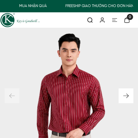
MUA NHẬN QUÀ
FREESHIP GIAO THƯỜNG CHO ĐƠN HÀNG 
0