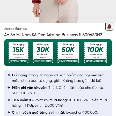
ĐỎ KẺ ĐEN
Aristino Business
Áo Sơ Mi Nam Kẻ Đen Aristino Business 1LS006S0H2
Đổi hàng:
trong 30 ngày với sản phẩm còn nguyên tem
mác, chưa qua sử dụng, giặt (Không bao gồm đồ lót)
Miễn phí vận chuyển:
Thứ 7, Chủ nhật hoặc cho đơn từ
500.000 VNĐ
Tích điểm KGPoint khi mua hàng:
100.000 VNĐ tiền mua
hàng = 1 KGpoint = 2.000 VNĐ
Chính sách quà tặng sinh nhật:
Evoucher (100.000,