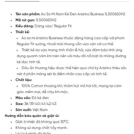
Tên sản phẩm:
Áo Sơ Mi Nam Kẻ Đen Aristino Business 1LS006S0H2
Mã rút gọn:
1LS006S0H2
Kiểu dáng:
Dáng vừa/ Regular Fit
Thiết kế:
Áo sơ mi Aristino Buisiness thuộc dòng hàng cao cấp với phom
Regular Fit suông, thoải mái nhưng vẫn vừa vặn với cơ thể.
Thiết kế áo vừa mang tinh thần lễ hội, vừa đảm bảo tính ứng
dụng quanh năm khi trên nền vải màu đỏ nổi bật là những đường
kẻ dọc tinh tế.
Dấu ấn thương hiệu được thể hiện qua chữ ký Aristino thêu sắc
nét ở phần măng sét là điểm nhấn cao cấp và tinh tế.
Chất liệu:
100% Cotton thoáng khí, thấm hút mồ hôi tốt, mang lại cảm
giác mềm mại, dễ chịu khi mặc.
Màu sắc:
Đỏ kẻ đen
Size:
38/39/40/41/42/43
Sản xuất:
Việt Nam
Hướng dẫn bảo quản và giặt ủi:
Giặt ở nhiệt độ không quá 30°C.
Không sử dụng chất tẩy mạnh.
Là/ủi ở nhiệt độ thấp.