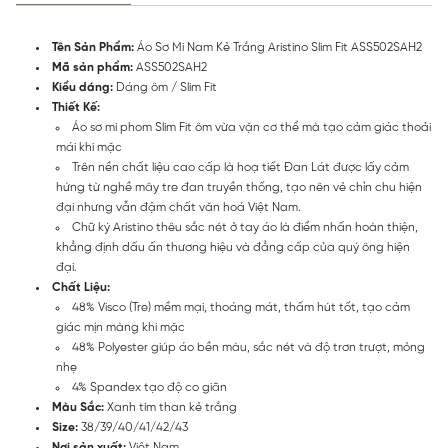
Tên Sản Phẩm:
Áo Sơ Mi Nam Kẻ Trắng Aristino Slim Fit ASS502SAH2
Mã sản phẩm:
ASS502SAH2
Kiểu dáng:
Dáng ôm / Slim Fit
Thiết Kế:
Áo sơ mi phom Slim Fit ôm vừa vặn cơ thể mà tạo cảm giác thoải
mái khi mặc
Trên nền chất liệu cao cấp là hoạ tiết Đan Lát được lấy cảm
hứng từ nghề mây tre đan truyền thống, tạo nên vẻ chỉn chu hiện
đại nhưng vẫn đậm chất văn hoá Việt Nam.
Chữ ký Aristino thêu sắc nét ở tay áo là điểm nhấn hoàn thiện,
khẳng định dấu ấn thương hiệu và đẳng cấp của quý ông hiện
đại.
Chất Liệu:
48% Visco (Tre) mềm mại, thoáng mát, thấm hút tốt, tạo cảm
giác mịn màng khi mặc
48% Polyester giúp áo bền màu, sắc nét và độ trơn trượt, mỏng
nhẹ
4% Spandex tạo độ co giãn
Màu Sắc:
Xanh tím than kẻ trắng
Size:
38/39/40/41/42/43
Nơi sản xuất:
Việt Nam