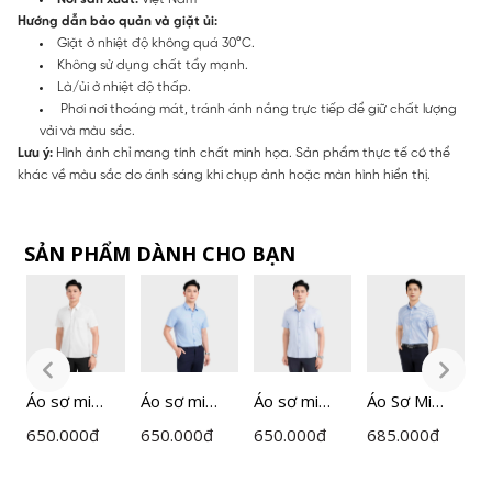
Hướng dẫn bảo quản và giặt ủi:
Giặt ở nhiệt độ không quá 30°C.
Không sử dụng chất tẩy mạnh.
Là/ủi ở nhiệt độ thấp.
Phơi nơi thoáng mát, tránh ánh nắng trực tiếp để giữ chất lượng
vải và màu sắc.
Lưu ý:
Hình ảnh chỉ mang tính chất minh họa. Sản phẩm thực tế có thể
khác về màu sắc do ánh sáng khi chụp ảnh hoặc màn hình hiển thị.
SẢN PHẨM DÀNH CHO BẠN
Áo sơ mi
Áo sơ mi
Áo sơ mi
Áo Sơ Mi
Á
ngắn tay
ngắn tay
ngắn tay
Nam Kẻ
n
650.000
đ
650.000
đ
650.000
đ
685.000
đ
6
nam
nam
nam
Insidemen
n
Insidemen
Insidemen
Insidemen
Perfect Fit
I