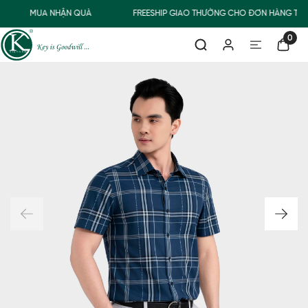
MUA NHẬN QUÀ
FREESHIP GIAO THƯỜNG CHO ĐƠN HÀNG TỪ 
0