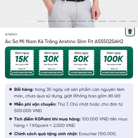
XANH TÍM THAN KẺ TRẮNG
Aristino
Áo Sơ Mi Nam Kẻ Trắng Aristino Slim Fit ASS502SAH2
Đổi hàng:
trong 30 ngày với sản phẩm còn nguyên tem
mác, chưa qua sử dụng, giặt (Không bao gồm đồ lót)
Miễn phí vận chuyển:
Thứ 7, Chủ nhật hoặc cho đơn từ
500.000 VNĐ
Tích điểm KGPoint khi mua hàng:
100.000 VNĐ tiền mua
hàng = 1 KGpoint = 2.000 VNĐ
Chính sách quà tặng sinh nhật:
Evoucher (100.000,