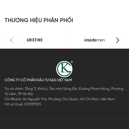
dáng
dáng
dáng
ISS063FAH0
d
Perfect Fit
Perfect Fit
Perfect Fit
P
ISS301MAH
ISS303MAH
ISS302MAH
I
THƯƠNG HIỆU PHÂN PHỐI
0
0
0
0
CÔNG TY CỔ PHẦN ĐẦU TƯ K&G VIỆT NAM
Trụ sở chính: Tầng 11, Khối A, Tòa nhà Sông Đà, Đường Phạm Hùng, Phường
Từ Liêm, TP Hà Nội
Chi Nhánh: 84 Nguyễn Trãi, Phường Chợ Quán, Hồ Chí Minh, Việt Nam
Mã số thuế: 0105911105