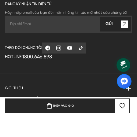
ĐĂNG KÝ NHẬN TIN ĐIỆN TỬ
Hãy nhập email của bạn để nhận những tin tức mới nhất của chúng tôi
GỬI
THEO DÕI CHÚNG TÔI
1800.646.898
HOTLINE:
GIỚI THIỆU
QUY ĐỊNH HOẠT ĐỘNG
THÊM VÀO GIỎ
MANUFACTURE
THANH TOÁN