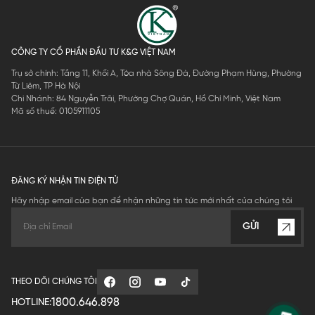
CÔNG TY CỔ PHẦN ĐẦU TƯ K&G VIỆT NAM
Trụ sở chính: Tầng 11, Khối A, Tòa nhà Sông Đà, Đường Phạm Hùng, Phường
Từ Liêm, TP Hà Nội
Chi Nhánh: 84 Nguyễn Trãi, Phường Chợ Quán, Hồ Chí Minh, Việt Nam
Mã số thuế: 0105911105
ĐĂNG KÝ NHẬN TIN ĐIỆN TỬ
Hãy nhập email của bạn để nhận những tin tức mới nhất của chúng tôi
GỬI
THEO DÕI CHÚNG TÔI
1800.646.898
HOTLINE: