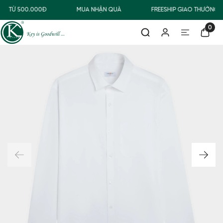
G TỪ 500.000Đ
MUA NHẬN QUÀ
FREESHIP GIAO THƯỜNG 
0