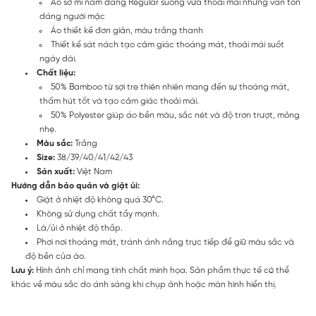
Áo sơ mi nam dáng Regular suông vừa thoải mái nhưng vẫn tôn
dáng người mặc
Áo thiết kế đơn giản, màu trắng thanh
Thiết kế sát nách tạo cảm giác thoáng mát, thoải mái suốt
ngày dài.
Chất liệu:
50% Bamboo từ sợi tre thiên nhiên mang đến sự thoáng mát,
thấm hút tốt và tạo cảm giác thoải mái.
50% Polyester giúp áo bền màu, sắc nét và độ trơn trượt, mỏng
nhẹ.
Màu sắc:
Trắng
Size:
38/39/40/41/42/43
Sản xuất:
Việt Nam
Hướng dẫn bảo quản và giặt ủi:
Giặt ở nhiệt độ không quá 30°C.
Không sử dụng chất tẩy mạnh.
Là/ủi ở nhiệt độ thấp.
Phơi nơi thoáng mát, tránh ánh nắng trực tiếp để giữ màu sắc và
độ bền của áo.
Lưu ý:
Hình ảnh chỉ mang tính chất minh họa. Sản phẩm thực tế có thể
khác về màu sắc do ánh sáng khi chụp ảnh hoặc màn hình hiển thị.