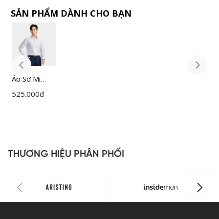
SẢN PHẨM DÀNH CHO BẠN
Áo Sơ Mi
Á
Nam Trắng
N
525.000
đ
5
Insidemen
I
Slim Fit
S
ILS158F0H0
I
THƯƠNG HIỆU PHÂN PHỐI