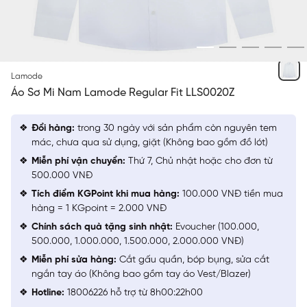
TRẮNG 1
Lamode
Áo Sơ Mi Nam Lamode Regular Fit LLS0020Z
Đổi hàng:
trong 30 ngày với sản phẩm còn nguyên tem
mác, chưa qua sử dụng, giặt (Không bao gồm đồ lót)
Miễn phí vận chuyển:
Thứ 7, Chủ nhật hoặc cho đơn từ
500.000 VNĐ
Tích điểm KGPoint khi mua hàng:
100.000 VNĐ tiền mua
hàng = 1 KGpoint = 2.000 VNĐ
Chính sách quà tặng sinh nhật:
Evoucher (100.000,
500.000, 1.000.000, 1.500.000, 2.000.000 VNĐ)
Miễn phí sửa hàng:
Cắt gấu quần, bóp bụng, sửa cắt
ngắn tay áo (Không bao gồm tay áo Vest/Blazer)
Hotline:
18006226 hỗ trợ từ 8h00:22h00