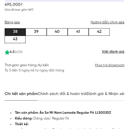
495,000₫
(Giá đã bao gồm VAT)
Bảng size
Hướng dẫn chọn size
38
39
40
41
42
43
Viết đánh giá
4.5
(406)
Thời gian giao hàng dự kiến
Mua tại showroom
Từ 3 đến 5 ngày kể từ ngày đặt hàng
Chi tiết sản phẩm
Chính sách đổi & hoàn trả
Đánh giá & Nhận xét
Tên sản phẩm: Áo Sơ Mi Nam Lamode Regular Fit LLS0020Z
Kiểu dáng:
Dáng vừa/ Regular Fit
Thiết kế: