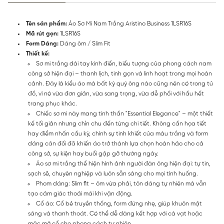
Tên sản phẩm:
Áo Sơ Mi Nam Trắng Aristino Business 1LSR16S
Mã rút gọn:
1LSR16S
Form Dáng:
Dáng ôm / Slim Fit
Thiết kế:
Sơ mi trắng dài tay kinh điển, biểu tượng của phong cách nam
công sở hiện đại – thanh lịch, tinh gọn và linh hoạt trong mọi hoàn
cảnh. Đây là kiểu áo mà bất kỳ quý ông nào cũng nên có trong tủ
đồ, vì nó vừa đơn giản, vừa sang trọng, vừa dễ phối với hầu hết
trang phục khác.
Chiếc sơ mi này mang tinh thần "Essential Elegance" – một thiết
kế tối giản nhưng chỉn chu đến từng chi tiết. Không cần họa tiết
hay điểm nhấn cầu kỳ, chính sự tinh khiết của màu trắng và form
dáng cân đối đã khiến áo trở thành lựa chọn hoàn hảo cho cả
công sở, sự kiện hay buổi gặp gỡ thường ngày.
Áo sơ mi trắng thể hiện hình ảnh người đàn ông hiện đại: tự tin,
sạch sẽ, chuyên nghiệp và luôn sẵn sàng cho mọi tình huống.
Phom dáng: Slim fit – ôm vừa phải, tôn dáng tự nhiên mà vẫn
tạo cảm giác thoải mái khi vận động.
Cổ áo: Cổ bẻ truyền thống, form đứng nhẹ, giúp khuôn mặt
sáng và thanh thoát. Có thể dễ dàng kết hợp với cà vạt hoặc
mặc mở cổ cho phong cách tự nhiên.