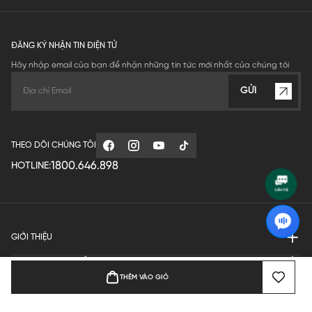
ĐĂNG KÝ NHẬN TIN ĐIỆN TỬ
Hãy nhập email của bạn để nhận những tin tức mới nhất của chúng tôi
GỬI
THEO DÕI CHÚNG TÔI
1800.646.898
HOTLINE:
GIỚI THIỆU
QUY ĐỊNH HOẠT ĐỘNG
THÊM VÀO GIỎ
MANUFACTURE