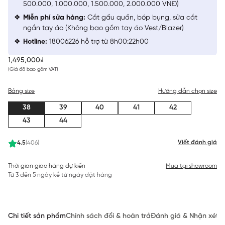
500.000, 1.000.000, 1.500.000, 2.000.000 VNĐ)
Miễn phí sửa hàng:
Cắt gấu quần, bóp bụng, sửa cắt
ngắn tay áo (Không bao gồm tay áo Vest/Blazer)
Hotline:
18006226 hỗ trợ từ 8h00:22h00
1,495,000₫
(Giá đã bao gồm VAT)
Bảng size
Hướng dẫn chọn size
38
39
40
41
42
43
44
Viết đánh giá
4.5
(406)
Thời gian giao hàng dự kiến
Mua tại showroom
Từ 3 đến 5 ngày kể từ ngày đặt hàng
Chi tiết sản phẩm
Chính sách đổi & hoàn trả
Đánh giá & Nhận xét