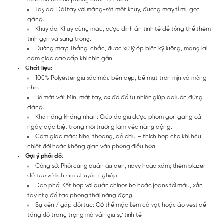
Tay áo: Dài tay với măng-sét một khuy, đường may tỉ mỉ, gọn
gàng.
Khuy áo: Khuy cùng màu, được đính ẩn tinh tế để tổng thể thêm
tinh gọn và sang trọng.
Đường may: Thẳng, chắc, được xử lý ép biên kỹ lưỡng, mang lại
cảm giác cao cấp khi nhìn gần.
Chất liệu:
100% Polyester giữ sắc màu bền đẹp, bề mặt trơn mịn và mỏng
nhẹ.
Bề mặt vải: Mịn, mát tay, có độ đổ tự nhiên giúp áo luôn đứng
dáng.
Khả năng kháng nhăn: Giúp áo giữ được phom gọn gàng cả
ngày, đặc biệt trong môi trường làm việc năng động.
Cảm giác mặc: Nhẹ, thoáng, dễ chịu – thích hợp cho khí hậu
nhiệt đới hoặc không gian văn phòng điều hòa
Gợi ý phối đồ
:
Công sở: Phối cùng quần âu đen, navy hoặc xám; thêm blazer
để tạo vẻ lịch lãm chuyên nghiệp.
Dạo phố: Kết hợp với quần chinos be hoặc jeans tối màu, xắn
tay nhẹ để tạo phong thái năng động.
Sự kiện / gặp đối tác: Có thể mặc kèm cà vạt hoặc áo vest để
tăng độ trang trọng mà vẫn giữ sự tinh tế