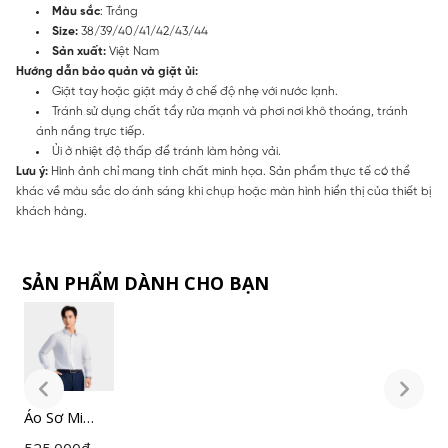
Màu sắc
: Trắng
Size:
38/39/40/41/42/43/44
Sản xuất:
Việt Nam
Hướng dẫn bảo quản và giặt ủi:
Giặt tay hoặc giặt máy ở chế độ nhẹ với nước lạnh.
Tránh sử dụng chất tẩy rửa mạnh và phơi nơi khô thoáng, tránh
ánh nắng trực tiếp.
Ủi ở nhiệt độ thấp để tránh làm hỏng vải.
Lưu ý:
Hình ảnh chỉ mang tính chất minh họa. Sản phẩm thực tế có thể
khác về màu sắc do ánh sáng khi chụp hoặc màn hình hiển thị của thiết bị
khách hàng.
SẢN PHẨM DÀNH CHO BẠN
Áo Sơ Mi
Á
Nam Trắng
N