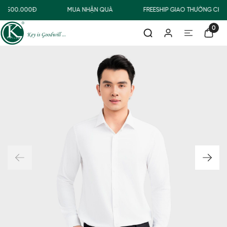
Ừ 500.000Đ
MUA NHẬN QUÀ
FREESHIP GIAO THƯỜNG CHO
0