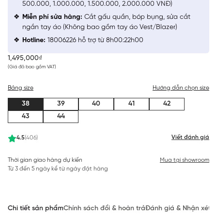
500.000, 1.000.000, 1.500.000, 2.000.000 VNĐ)
Miễn phí sửa hàng:
Cắt gấu quần, bóp bụng, sửa cắt
ngắn tay áo (Không bao gồm tay áo Vest/Blazer)
Hotline:
18006226 hỗ trợ từ 8h00:22h00
1,495,000₫
(Giá đã bao gồm VAT)
Bảng size
Hướng dẫn chọn size
38
39
40
41
42
43
44
Viết đánh giá
4.5
(406)
Thời gian giao hàng dự kiến
Mua tại showroom
Từ 3 đến 5 ngày kể từ ngày đặt hàng
Chi tiết sản phẩm
Chính sách đổi & hoàn trả
Đánh giá & Nhận xét