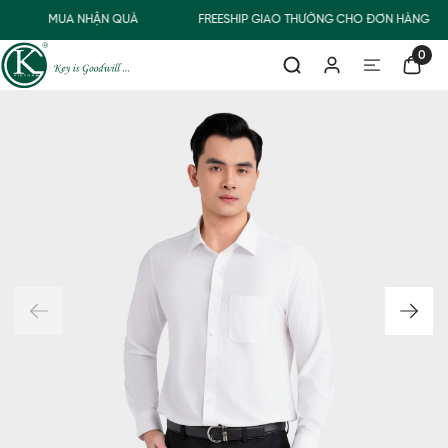
MUA NHẬN QUÀ
FREESHIP GIAO THƯỜNG CHO ĐƠN HÀNG TỪ
0