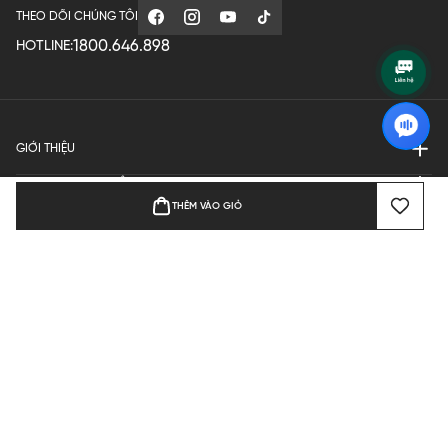
THEO DÕI CHÚNG TÔI
1800.646.898
HOTLINE:
GIỚI THIỆU
QUY ĐỊNH HOẠT ĐỘNG
THÊM VÀO GIỎ
MANUFACTURE
THANH TOÁN
Bản quyền © 2024 KGVIETNAM