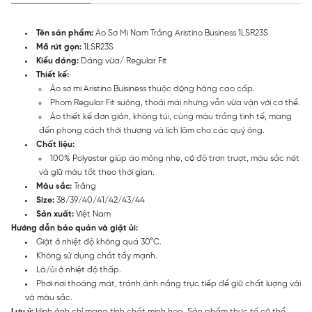
Tên sản phẩm:
Áo Sơ Mi Nam Trắng Aristino Business 1LSR23S
Mã rút gọn:
1LSR23S
Kiểu dáng:
Dáng vừa/ Regular Fit
Thiết kế:
Áo sơ mi Aristino Buisiness thuộc dòng hàng cao cấp.
Phom Regular Fit suông, thoải mái nhưng vẫn vừa vặn với cơ thể.
Áo thiết kế đơn giản, không túi, cùng màu trắng tinh tế, mang
đến phong cách thời thượng và lịch lãm cho các quý ông.
Chất liệu:
100% Polyester giúp áo mỏng nhẹ, có độ trơn trượt, màu sắc nét
và giữ màu tốt theo thời gian.
Màu sắc:
Trắng
Size:
38/39/40/41/42/43/44
Sản xuất:
Việt Nam
Hướng dẫn bảo quản và giặt ủi:
Giặt ở nhiệt độ không quá 30°C.
Không sử dụng chất tẩy mạnh.
Là/ủi ở nhiệt độ thấp.
Phơi nơi thoáng mát, tránh ánh nắng trực tiếp để giữ chất lượng vải
và màu sắc.
Lưu ý:
Hình ảnh chỉ mang tính chất minh họa. Sản phẩm thực tế có thể