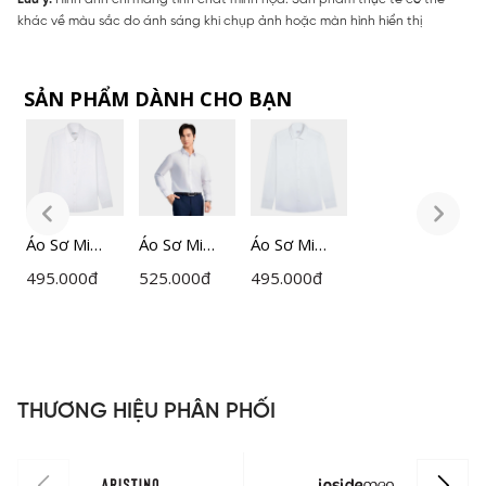
khác về màu sắc do ánh sáng khi chụp ảnh hoặc màn hình hiển thị
SẢN PHẨM DÀNH CHO BẠN
Áo Sơ Mi
Áo Sơ Mi
Áo Sơ Mi
Á
Nam
Nam Trắng
Nam
495.000
đ
525.000
đ
495.000
đ
4
Lamode Slim
Insidemen
Lamode
L
Fit
Slim Fit
Regular Fit
F
LLS0010Z
ILS158F0H0
LLS0020Z
L
THƯƠNG HIỆU PHÂN PHỐI