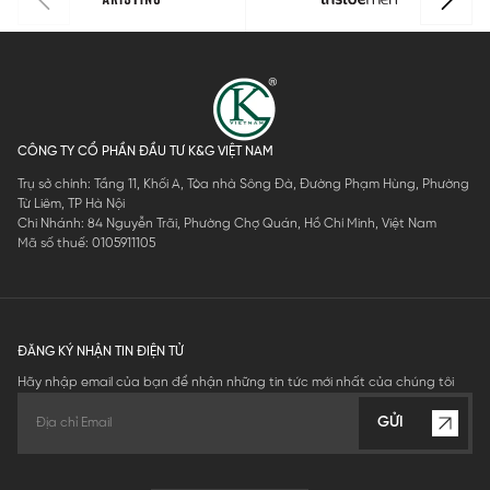
CÔNG TY CỔ PHẦN ĐẦU TƯ K&G VIỆT NAM
Trụ sở chính: Tầng 11, Khối A, Tòa nhà Sông Đà, Đường Phạm Hùng, Phường
Từ Liêm, TP Hà Nội
Chi Nhánh: 84 Nguyễn Trãi, Phường Chợ Quán, Hồ Chí Minh, Việt Nam
Mã số thuế: 0105911105
ĐĂNG KÝ NHẬN TIN ĐIỆN TỬ
Hãy nhập email của bạn để nhận những tin tức mới nhất của chúng tôi
GỬI