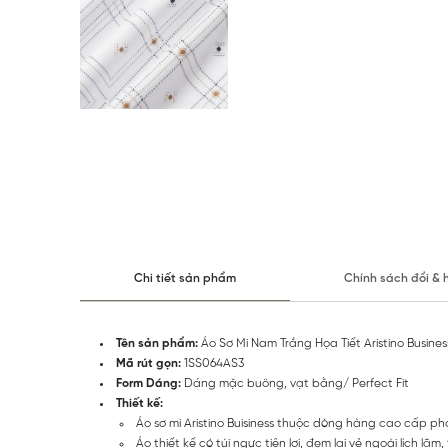
Chi tiết sản phẩm
Chính sách đổi & 
Tên sản phẩm:
Áo Sơ Mi Nam Trắng Họa Tiết Aristino Busines
Mã rút gọn:
1SS064AS3
Form Dáng:
Dáng mặc buông, vạt bằng/ Perfect Fit
Thiết kế:
Áo sơ mi Aristino Buisiness thuộc dòng hàng cao cấp ph
Áo thiết kế có túi ngực tiện lợi, đem lại vẻ ngoài lịch lãm