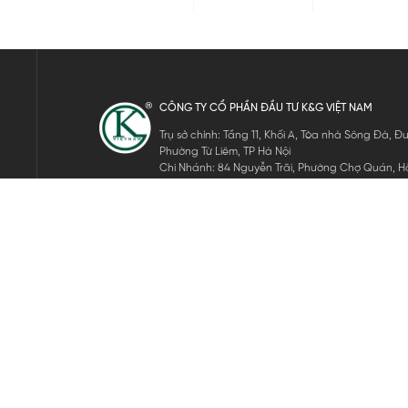
CÔNG TY CỔ PHẦN ĐẦU TƯ K&G VIỆT NAM
Trụ sở chính: Tầng 11, Khối A, Tòa nhà Sông Đà,
Phường Từ Liêm, TP Hà Nội
Chi Nhánh: 84 Nguyễn Trãi, Phường Chợ Quán, Hồ
Mã số thuế: 0105911105
ĐĂNG KÝ NHẬN TIN ĐIỆN TỬ
Hãy nhập email của bạn để nhận những tin tức mới nhất của 
THEO DÕI CHÚNG TÔI