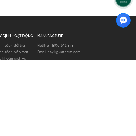
Y ĐỊNH HOẠT ĐỘNG
MANUFACTURE
nh sách đổi trả
Hotline : 1800.646.898
nh sách bảo mật
Email: cs@kgvietnam.com
u khoản dịch vụ
nh sách bảo hành
ng tin hàng hóa
ớng dẫn mua hàng
nh sách vận chuyển