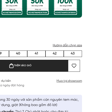
Hướng dẫn chọn size
9
40
41
42
43
THÊM VÀO GIỎ
 dự kiến
Mua tại showroom
 từ ngày đặt hàng
ong 30 ngày với sản phẩm còn nguyên tem mác,
 dụng, giặt (Không bao gồm đồ lót)
n chuyển:
Thứ 7, Chủ nhật hoặc cho đơn từ