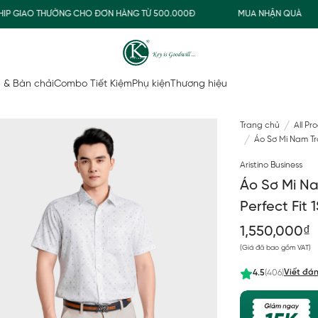
GIAO THƯỜNG CHO ĐƠN HÀNG TỪ 500.000Đ
MUA NHẬN QUÀ
 & Bàn chải
Combo Tiết Kiệm
Phụ kiện
Thương hiệu
Trang chủ
All Pr
Áo Sơ Mi Nam Trắ
Aristino Business
Áo Sơ Mi Na
Perfect Fit
1,550,000₫
(Giá đã bao gồm VAT)
Viết đán
4.5
(406)