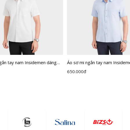
ngắn tay nam Insidemen dáng
Áo sơ mi ngắn tay nam Insidem
it ISS301MAH0
Perfect Fit ISS302MAH0
650.000
đ