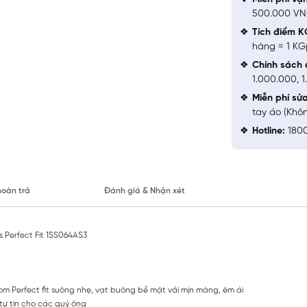
500.000 V
Tích điểm K
hàng = 1 KG
Chính sách 
1.000.000, 
Miễn phí sử
tay áo (Khô
Hotline:
1800
hoàn trả
Đánh giá & Nhận xét
s Perfect Fit 1SS064AS3
om Perfect fit suông nhẹ, vạt buông bề mặt vải mịn màng, êm ái
, tự tin cho các quý ông