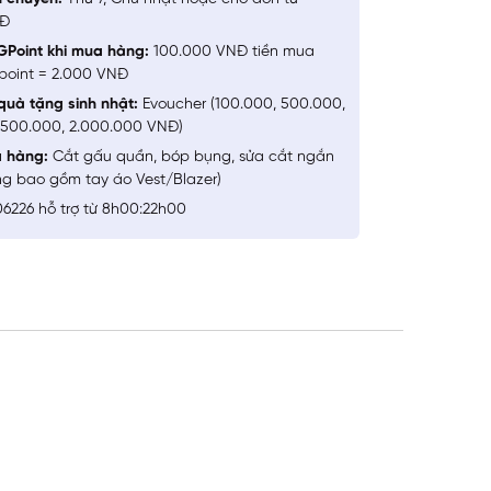
NĐ
GPoint khi mua hàng:
100.000 VNĐ tiền mua
point = 2.000 VNĐ
quà tặng sinh nhật:
Evoucher (100.000, 500.000,
1.500.000, 2.000.000 VNĐ)
a hàng:
Cắt gấu quần, bóp bụng, sửa cắt ngắn
ng bao gồm tay áo Vest/Blazer)
6226 hỗ trợ từ 8h00:22h00