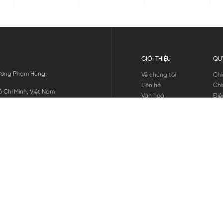
GIỚI THIỆU
QU
 Đường Phạm Hùng,
Về chúng tôi
Chí
Liên hệ
Chí
 Chí Minh, Việt Nam
Văn hoá
Điề
Tuyển dụng
Chí
Tin tức
Thô
Hư
Chí
THANH TOÁN
chúng tôi
GỬI
1800.646.898
HOTLINE: