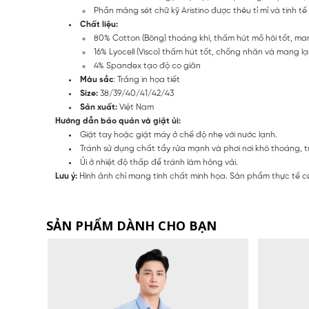
Phần măng sét chữ kỹ Aristino được thêu tỉ mỉ và tinh tế
Chất liệu:
80% Cotton (Bông) thoáng khí, thấm hút mồ hôi tốt, ma
16% Lyocell (Visco) thấm hút tốt, chống nhăn và mang l
4% Spandex tạo độ co giãn
Màu sắc
: Trắng in họa tiết
Size:
38/39/40/41/42/43
Sản xuất:
Việt Nam
Hướng dẫn bảo quản và giặt ủi:
Giặt tay hoặc giặt máy ở chế độ nhẹ với nước lạnh.
Tránh sử dụng chất tẩy rửa mạnh và phơi nơi khô thoáng, t
Ủi ở nhiệt độ thấp để tránh làm hỏng vải.
Lưu ý:
Hình ảnh chỉ mang tính chất minh họa. Sản phẩm thực tế có
SẢN PHẨM DÀNH CHO BẠN