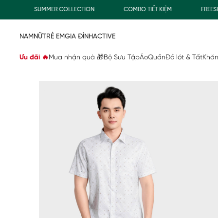
SUMMER COLLECTION
COMBO TIẾT KIỆM
FREESHIP 
NAM
NỮ
TRẺ EM
GIA ĐÌNH
ACTIVE
Ưu đãi 🔥
Mua nhận quà 🎁
Bộ Sưu Tập
Áo
Quần
Đồ lót & Tất
Khăn