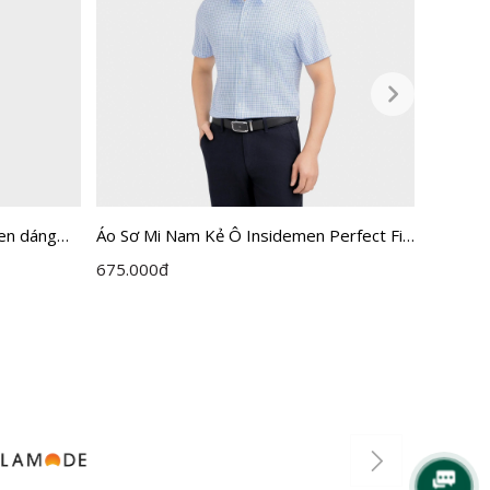
en dáng
Áo Sơ Mi Nam Kẻ Ô Insidemen Perfect Fit
Áo sơ m
ISS067FAH0
Perfect
675.000
đ
650.00