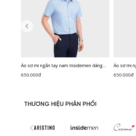
Áo sơ mi ngắn tay nam Insidemen dáng
Áo sơ mi 
Perfect Fit ISS303MAH0
Perfect F
650.000
đ
650.000
đ
THƯƠNG HIỆU PHÂN PHỐI