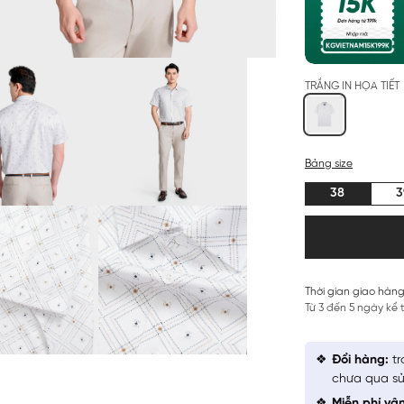
TRẮNG IN HỌA TIẾT
Bảng size
38
3
Thời gian giao hàng
Từ 3 đến 5 ngày kể
Đổi hàng:
tr
chưa qua sử
Miễn phí vậ