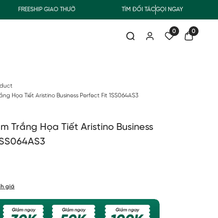
FREESHIP GIAO THƯỜNG CHO ĐƠN HÀNG TỪ 500.000Đ
TÌM ĐỐI TÁC
GỌI NGAY
SUMMER CO
0
0
oduct
ng Họa Tiết Aristino Business Perfect Fit 1SS064AS3
m Trắng Họa Tiết Aristino Business
 1SS064AS3
h giá