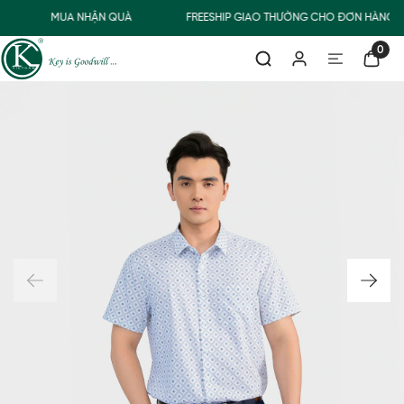
MUA NHẬN QUÀ
FREESHIP GIAO THƯỜNG CHO ĐƠN HÀNG T
0