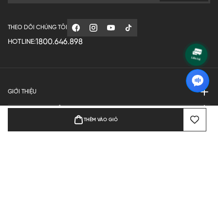
THEO DÕI CHÚNG TÔI
1800.646.898
HOTLINE:
GIỚI THIỆU
QUY ĐỊNH HOẠT ĐỘNG
THÊM VÀO GIỎ
MANUFACTURE
THANH TOÁN