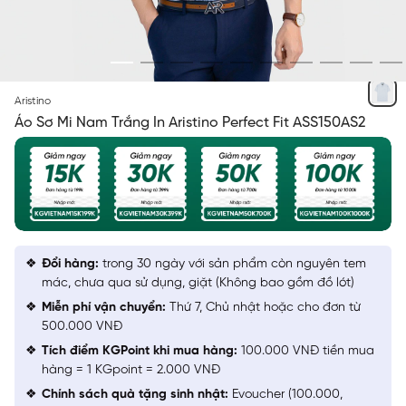
TRẮNG IN
Aristino
Áo Sơ Mi Nam Trắng In Aristino Perfect Fit ASS150AS2
Đổi hàng:
trong 30 ngày với sản phẩm còn nguyên tem
mác, chưa qua sử dụng, giặt (Không bao gồm đồ lót)
Miễn phí vận chuyển:
Thứ 7, Chủ nhật hoặc cho đơn từ
500.000 VNĐ
Tích điểm KGPoint khi mua hàng:
100.000 VNĐ tiền mua
hàng = 1 KGpoint = 2.000 VNĐ
Chính sách quà tặng sinh nhật:
Evoucher (100.000,