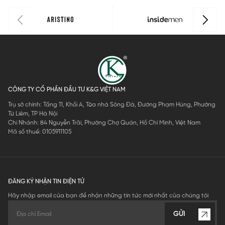
CÔNG TY CỔ PHẦN ĐẦU TƯ K&G VIỆT NAM
Trụ sở chính: Tầng 11, Khối A, Tòa nhà Sông Đà, Đường Phạm Hùng, Phường
Từ Liêm, TP Hà Nội
Chi Nhánh: 84 Nguyễn Trãi, Phường Chợ Quán, Hồ Chí Minh, Việt Nam
Mã số thuế: 0105911105
ĐĂNG KÝ NHẬN TIN ĐIỆN TỬ
Hãy nhập email của bạn để nhận những tin tức mới nhất của chúng tôi
GỬI