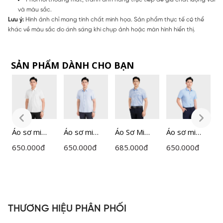
và màu sắc.
Lưu ý:
Hình ảnh chỉ mang tính chất minh họa. Sản phẩm thực tế có thể
khác về màu sắc do ánh sáng khi chụp ảnh hoặc màn hình hiển thị.
SẢN PHẨM DÀNH CHO BẠN
Áo sơ mi
Áo sơ mi
Áo Sơ Mi
Áo sơ mi
Á
ngắn tay
ngắn tay
Nam Kẻ
ngắn tay
650.000
đ
650.000
đ
685.000
đ
650.000
đ
6
nam
nam
Insidemen
nam
I
Insidemen
Insidemen
Perfect Fit
Insidemen
I
dáng
dáng
ISS063FAH0
dáng
Perfect Fit
Perfect Fit
Perfect Fit
ISS301MAH
ISS302MAH
ISS303MAH
THƯƠNG HIỆU PHÂN PHỐI
0
0
0