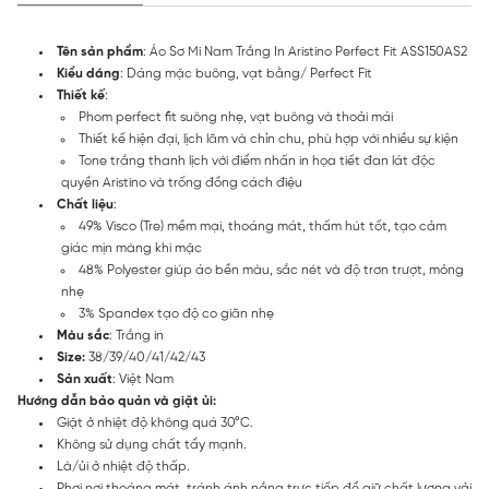
Tên sản phẩm
: Áo Sơ Mi Nam Trắng In Aristino Perfect Fit ASS150AS2
Kiểu dáng
: Dáng mặc buông, vạt bằng/ Perfect Fit
Thiết kế
:
Phom perfect fit suông nhẹ, vạt buông và thoải mái
Thiết kế hiện đại, lịch lãm và chỉn chu, phù hợp với nhiều sự kiện
Tone trắng thanh lịch với điểm nhấn in họa tiết đan lát độc
quyền Aristino và trống đồng cách điệu
Chất liệu
:
49% Visco (Tre) mềm mại, thoáng mát, thấm hút tốt, tạo cảm
giác mịn màng khi mặc
48% Polyester giúp áo bền màu, sắc nét và độ trơn trượt, mỏng
nhẹ
3% Spandex tạo độ co giãn nhẹ
Màu sắc
: Trắng in
Size:
38/39/40/41/42/43
Sản xuất
: Việt Nam
Hướng dẫn bảo quản và giặt ủi:
Giặt ở nhiệt độ không quá 30°C.
Không sử dụng chất tẩy mạnh.
Là/ủi ở nhiệt độ thấp.
Phơi nơi thoáng mát, tránh ánh nắng trực tiếp để giữ chất lượng vải