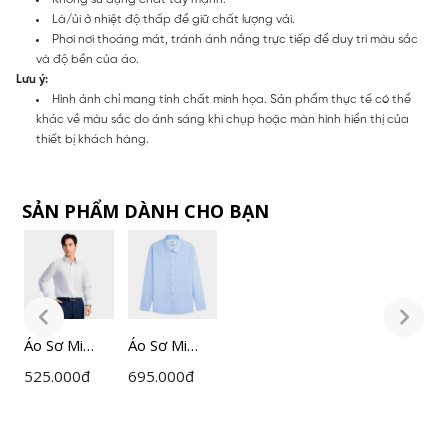
Là/ủi ở nhiệt độ thấp để giữ chất lượng vải.
Phơi nơi thoáng mát, tránh ánh nắng trực tiếp để duy trì màu sắc
và độ bền của áo.
Lưu ý:
Hình ảnh chỉ mang tính chất minh họa. Sản phẩm thực tế có thể
khác về màu sắc do ánh sáng khi chụp hoặc màn hình hiển thị của
thiết bị khách hàng.
SẢN PHẨM DÀNH CHO BẠN
Áo Sơ Mi
Áo Sơ Mi
Á
Nam Trắng
Nam
N
525.000
đ
695.000
đ
5
Insidemen
Insidemen
I
Slim Fit
ILS1680Z
S
ILS158F0H0
I