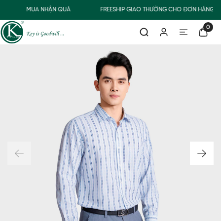
MUA NHẬN QUÀ
FREESHIP GIAO THƯỜNG CHO ĐƠN HÀNG TỪ
0