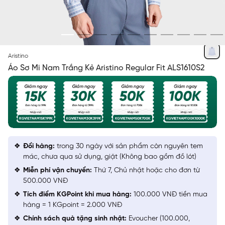
TRẮNG KẺ
Aristino
Áo Sơ Mi Nam Trắng Kẻ Aristino Regular Fit ALS1610S2
Đổi hàng:
trong 30 ngày với sản phẩm còn nguyên tem
mác, chưa qua sử dụng, giặt (Không bao gồm đồ lót)
Miễn phí vận chuyển:
Thứ 7, Chủ nhật hoặc cho đơn từ
500.000 VNĐ
Tích điểm KGPoint khi mua hàng:
100.000 VNĐ tiền mua
hàng = 1 KGpoint = 2.000 VNĐ
Chính sách quà tặng sinh nhật:
Evoucher (100.000,