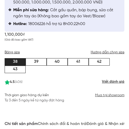
500.000, 1.000.000, 1.500.000, 2.000.000 VNĐ)
Miễn phí sửa hàng:
Cắt gấu quần, bóp bụng, sửa cắt
ngắn tay áo (Không bao gồm tay áo Vest/Blazer)
Hotline:
18006226 hỗ trợ từ 8h00:22h00
1,100,000₫
(Giá đã bao gồm VAT)
Bảng size
Hướng dẫn chọn size
38
39
40
41
42
43
Viết đánh giá
4.5
(406)
Thời gian giao hàng dự kiến
Mua tại showroom
Từ 3 đến 5 ngày kể từ ngày đặt hàng
Chi tiết sản phẩm
Chính sách đổi & hoàn trả
Đánh giá & Nhận xét