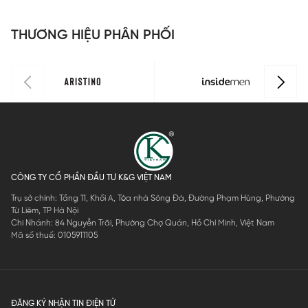
THƯƠNG HIỆU PHÂN PHỐI
CÔNG TY CỔ PHẦN ĐẦU TƯ K&G VIỆT NAM
Trụ sở chính: Tầng 11, Khối A, Tòa nhà Sông Đà, Đường Phạm Hùng, Phường
Từ Liêm, TP Hà Nội
Chi Nhánh: 84 Nguyễn Trãi, Phường Chợ Quán, Hồ Chí Minh, Việt Nam
Mã số thuế: 0105911105
ĐĂNG KÝ NHẬN TIN ĐIỆN TỬ