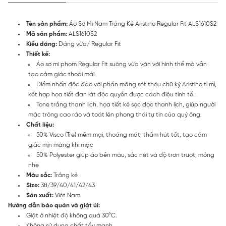
Tên sản phẩm:
Áo Sơ Mi Nam Trắng Kẻ Aristino Regular Fit ALS1610S2
Mã sản phẩm:
ALS1610S2
Kiểu dáng:
Dáng vừa/ Regular Fit
Thiết kế:
Áo sơ mi phom Regular Fit suông vừa vặn với hình thể mà vẫn
tạo cảm giác thoải mái.
Điểm nhấn độc đáo với phần măng sét thêu chữ ký Aristino tỉ mỉ,
kết hợp họa tiết đan lát độc quyền được cách điệu tinh tế.
Tone trắng thanh lịch, họa tiết kẻ sọc dọc thanh lịch, giúp người
mặc trông cao ráo và toát lên phong thái tự tin của quý ông.
Chất liệu:
50% Visco (Tre) mềm mại, thoáng mát, thấm hút tốt, tạo cảm
giác mịn màng khi mặc
50% Polyester giúp áo bền màu, sắc nét và độ trơn trượt, mỏng
nhẹ
Màu sắc:
Trắng kẻ
Size:
38/39/40/41/42/43
Sản xuất:
Việt Nam
Hướng dẫn bảo quản và giặt ủi:
Giặt ở nhiệt độ không quá 30°C.
Không sử dụng chất tẩy mạnh.