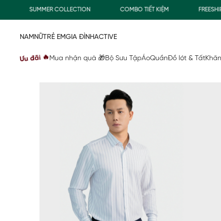
SUMMER COLLECTION
COMBO TIẾT KIỆM
FREESHIP G
NAM
NỮ
TRẺ EM
GIA ĐÌNH
ACTIVE
Ưu đãi 🔥
Mua nhận quà 🎁
Bộ Sưu Tập
Áo
Quần
Đồ lót & Tất
Khăn