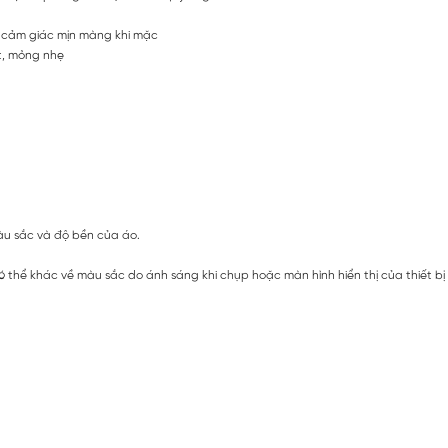
o cảm giác mịn màng khi mặc
ợt, mỏng nhẹ
màu sắc và độ bền của áo.
ó thể khác về màu sắc do ánh sáng khi chụp hoặc màn hình hiển thị của thiết b