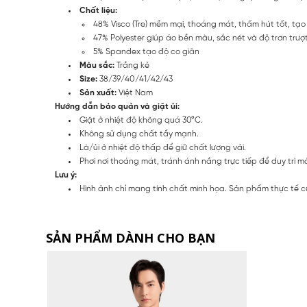
Chất liệu:
48% Visco (Tre) mềm mại, thoáng mát, thấm hút tốt, tạ
47% Polyester giúp áo bền màu, sắc nét và độ trơn trư
5% Spandex tạo độ co giãn
Màu sắc:
Trắng kẻ
Size:
38/39/40/41/42/43
Sản xuất:
Việt Nam
Hướng dẫn bảo quản và giặt ủi:
Giặt ở nhiệt độ không quá 30°C.
Không sử dụng chất tẩy mạnh.
Là/ủi ở nhiệt độ thấp để giữ chất lượng vải.
Phơi nơi thoáng mát, tránh ánh nắng trực tiếp để duy trì 
Lưu ý:
Hình ảnh chỉ mang tính chất minh họa. Sản phẩm thực tế c
SẢN PHẨM DÀNH CHO BẠN