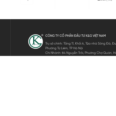
CÔNG TY CỔ PHẦN ĐẦU TƯ K&G VIỆT NAM
Trụ sở chính: Tầng 11, Khối A, Tòa nhà Sông Đà,
Phường Từ Liêm, TP Hà Nội
Chi Nhánh: 84 Nguyễn Trãi, Phường Chợ Quán, Hồ
Mã số thuế: 0105911105
ĐĂNG KÝ NHẬN TIN ĐIỆN TỬ
Hãy nhập email của bạn để nhận những tin tức mới nhất của 