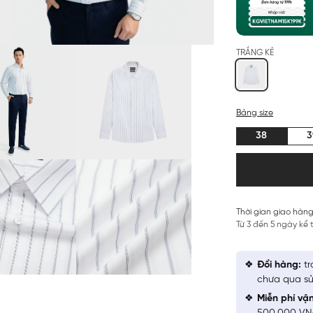
TRẮNG KẺ
Bảng size
38
3
Thời gian giao hàng
Từ 3 đến 5 ngày kể
Đổi hàng:
tr
chưa qua sử
Miễn phí vậ