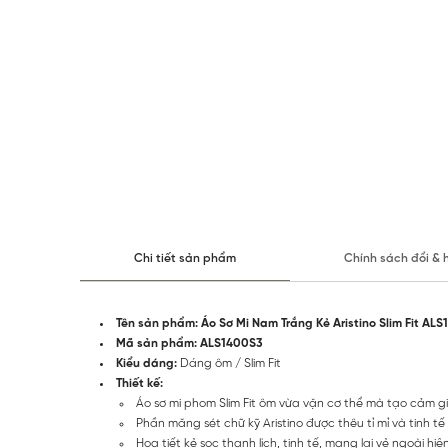
Chi tiết sản phẩm
Chính sách đổi & 
Tên sản phẩm: Áo Sơ Mi Nam Trắng Kẻ Aristino Slim Fit AL
Mã sản phẩm:
ALS1400S3
Kiểu dáng:
Dáng ôm / Slim Fit
Thiết kế:
Áo sơ mi phom Slim Fit ôm vừa vặn cơ thể mà tạo cảm g
Phần măng sét chữ kỹ Aristino được thêu tỉ mỉ và tinh tế
Họa tiết kẻ sọc thanh lịch, tinh tế, mang lại vẻ ngoài hi