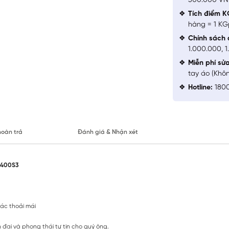
500.000 V
Tích điểm K
hàng = 1 KG
Chính sách 
1.000.000, 
Miễn phí sử
tay áo (Khô
Hotline:
1800
hoàn trả
Đánh giá & Nhận xét
S1400S3
iác thoải mái
ện đại và phong thái tự tin cho quý ông.