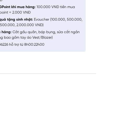
NĐ
GPoint khi mua hàng:
100.000 VNĐ tiền mua
point = 2.000 VNĐ
quà tặng sinh nhật:
Evoucher (100.000, 500.000,
1.500.000, 2.000.000 VNĐ)
a hàng:
Cắt gấu quần, bóp bụng, sửa cắt ngắn
ng bao gồm tay áo Vest/Blazer)
6226 hỗ trợ từ 8h00:22h00