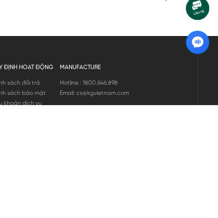
Y ĐỊNH HOẠT ĐỘNG
MANUFACTURE
nh sách đổi trả
Hotline : 1800.646.898
nh sách bảo mật
Email: cs@kgvietnam.com
u khoản dịch vụ
nh sách bảo hành
ng tin hàng hóa
ớng dẫn mua hàng
nh sách vận chuyển