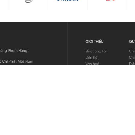
GIỚI THIỆU
QU
 Đường Phạm Hùng,
Về chúng tôi
Chí
Liên hệ
Chí
 Chí Minh, Việt Nam
Văn hoá
Điề
Tuyển dụng
Chí
Tin tức
Thô
Hư
Chí
THANH TOÁN
chúng tôi
GỬI