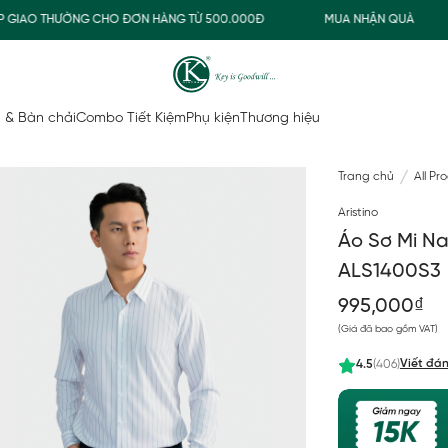
IAO THƯỜNG CHO ĐƠN HÀNG TỪ 500.000Đ
MUA NHẬN QUÀ
 & Bàn chải
Combo Tiết Kiệm
Phụ kiện
Thương hiệu
Trang chủ
All Pr
Aristino
Áo Sơ Mi Na
ALS1400S3
995,000₫
(Giá đã bao gồm VAT)
Viết đán
4.5
(406)