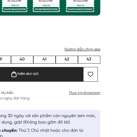
Hướng dẫn chọn size
9
40
41
42
43
THÊM VÀO GIỎ
 dự kiến
Mua tại showroom
 từ ngày đặt hàng
ong 30 ngày với sản phẩm còn nguyên tem mác,
 dụng, giặt (Không bao gồm đồ lót)
n chuyển:
Thứ 7, Chủ nhật hoặc cho đơn từ