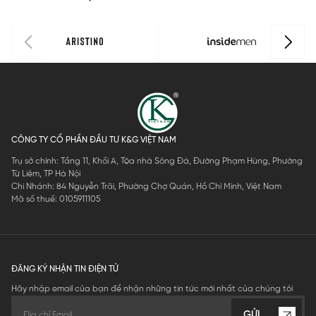
CÔNG TY CỔ PHẦN ĐẦU TƯ K&G VIỆT NAM
Trụ sở chính: Tầng 11, Khối A, Tòa nhà Sông Đà, Đường Phạm Hùng, Phường
Từ Liêm, TP Hà Nội
Chi Nhánh: 84 Nguyễn Trãi, Phường Chợ Quán, Hồ Chí Minh, Việt Nam
Mã số thuế: 0105911105
ĐĂNG KÝ NHẬN TIN ĐIỆN TỬ
Hãy nhập email của bạn để nhận những tin tức mới nhất của chúng tôi
GỬI