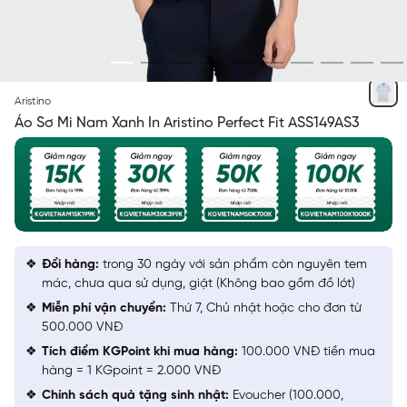
XANH IN
Aristino
Áo Sơ Mi Nam Xanh In Aristino Perfect Fit ASS149AS3
Đổi hàng:
trong 30 ngày với sản phẩm còn nguyên tem
mác, chưa qua sử dụng, giặt (Không bao gồm đồ lót)
Miễn phí vận chuyển:
Thứ 7, Chủ nhật hoặc cho đơn từ
500.000 VNĐ
Tích điểm KGPoint khi mua hàng:
100.000 VNĐ tiền mua
hàng = 1 KGpoint = 2.000 VNĐ
Chính sách quà tặng sinh nhật:
Evoucher (100.000,