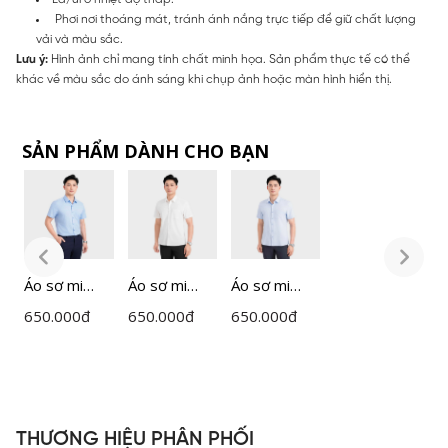
Phơi nơi thoáng mát, tránh ánh nắng trực tiếp để giữ chất lượng
vải và màu sắc.
Lưu ý:
Hình ảnh chỉ mang tính chất minh họa. Sản phẩm thực tế có thể
khác về màu sắc do ánh sáng khi chụp ảnh hoặc màn hình hiển thị.
SẢN PHẨM DÀNH CHO BẠN
Áo sơ mi
Áo sơ mi
Áo sơ mi
Á
ngắn tay
ngắn tay
ngắn tay
n
650.000
đ
650.000
đ
650.000
đ
6
nam
nam
nam
n
Insidemen
Insidemen
Insidemen
I
dáng
dáng
dáng
d
Perfect Fit
Perfect Fit
Perfect Fit
P
ISS303MAH
ISS301MAH
ISS302MAH
I
THƯƠNG HIỆU PHÂN PHỐI
0
0
0
0