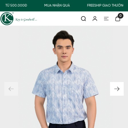
NG TỪ 500.000Đ
MUA NHẬN QUÀ
FREESHIP GIAO THƯỜNG 
0