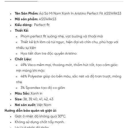
Tên Sản Phẩm:
Áo Sơ Mi Nam Xanh In Aristino Perfect Fit ASS149AS3
Mã sản phẩm:
ASS149AS3
Kiểu dáng:
Perfect fit
Thiết Kế:
Phom perfect fit suông nhẹ, vạt buông và thoải mái
Thiết kế lịch lãm có túi ngực, hiện đại và chỉn chu, phù hợp với
nhiều sự kiện
Họa tiết đan tre độc quyền Aristino
Chất Liệu:
49% Visco mềm mại, thoáng mát, thấm hút tốt, tạo cảm giác
mịn màng khi mặc
48% Polyester giúp áo bền màu, sắc nét và độ trơn trượt, mỏng
nhẹ
3% Spandex tạo độ co giãn
Màu Sắc:
Xanh in
Size:
38, 39, 40, 41, 42, 43
Nơi sản xuất:
Việt Nam
Hướng dẫn bảo quản và giặt ủi:
Giặt ở nhiệt độ không quá 30°C.
Không sử dụng chất tẩy mạnh.
Là/ủi ở nhiệt độ thấp.