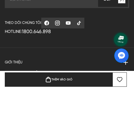
THEO DÕI CHÚNG TÔI
1800.646.898
HOTLINE:
GIỚI THIỆU
QUY ĐỊNH HOẠT ĐỘNG
THÊM VÀO GIỎ
MANUFACTURE
THANH TOÁN