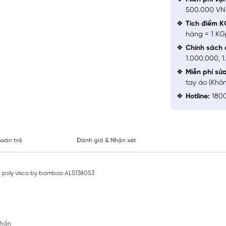
500.000 V
Tích điểm K
hàng = 1 KG
Chính sách 
1.000.000, 
Miễn phí sử
tay áo (Khô
Hotline:
1800
hoàn trả
Đánh giá & Nhận xét
it poly visco by bamboo ALS1380S3
nhấn