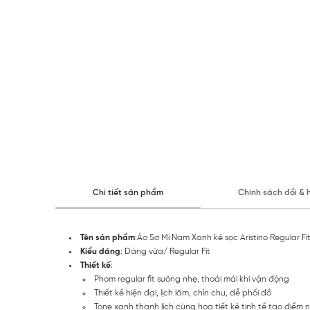
Chi tiết sản phẩm
Chính sách đổi & 
Tên sản phẩm
:Áo Sơ Mi Nam Xanh kẻ sọc Aristino Regular F
Kiểu dáng
: Dáng vừa/ Regular Fit
Thiết kế
:
Phom regular fit suông nhẹ, thoải mái khi vận động
Thiết kế hiện đại, lịch lãm, chỉn chu, dễ phối đồ
Tone xanh thanh lịch cùng họa tiết kẻ tinh tế tạo điểm 