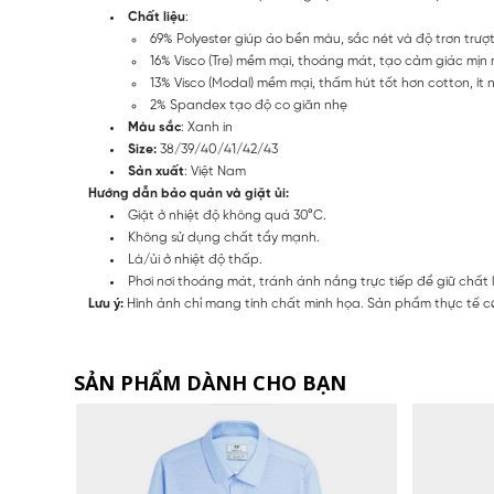
Chất liệu
:
69% Polyester giúp áo bền màu, sắc nét và độ trơn trượ
16% Visco (Tre) mềm mại, thoáng mát, tạo cảm giác mị
13% Visco (Modal) mềm mại, thấm hút tốt hơn cotton, ít
2% Spandex tạo độ co giãn nhẹ
Màu sắc
: Xanh in
Size:
38/39/40/41/42/43
Sản xuất
: Việt Nam
Hướng dẫn bảo quản và giặt ủi:
Giặt ở nhiệt độ không quá 30°C.
Không sử dụng chất tẩy mạnh.
Là/ủi ở nhiệt độ thấp.
Phơi nơi thoáng mát, tránh ánh nắng trực tiếp để giữ chất 
Lưu ý:
Hình ảnh chỉ mang tính chất minh họa. Sản phẩm thực tế có
SẢN PHẨM DÀNH CHO BẠN