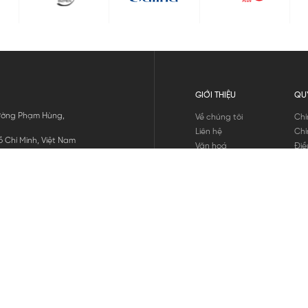
GIỚI THIỆU
QU
 Đường Phạm Hùng,
Về chúng tôi
Chí
Liên hệ
Chí
 Chí Minh, Việt Nam
Văn hoá
Điề
Tuyển dụng
Chí
Tin tức
Thô
Hư
Chí
THANH TOÁN
chúng tôi
GỬI