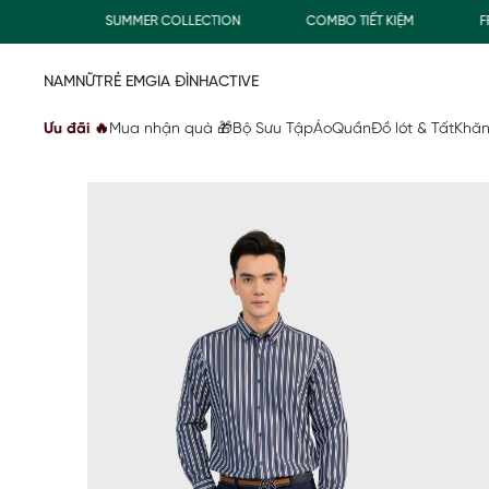
0Đ
SUMMER COLLECTION
COMBO TIẾT KIỆM
FREES
NAM
NỮ
TRẺ EM
GIA ĐÌNH
ACTIVE
Ưu đãi 🔥
Mua nhận quà 🎁
Bộ Sưu Tập
Áo
Quần
Đồ lót & Tất
Khăn