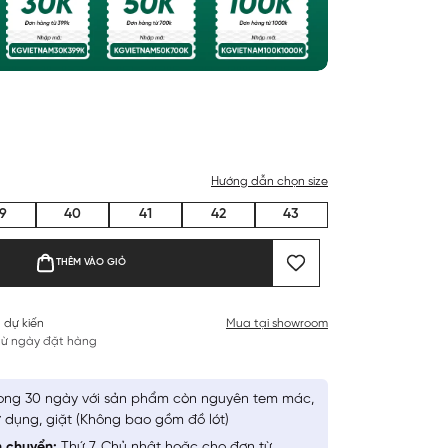
Hướng dẫn chọn size
9
40
41
42
43
THÊM VÀO GIỎ
 dự kiến
Mua tại showroom
 từ ngày đặt hàng
ong 30 ngày với sản phẩm còn nguyên tem mác,
 dụng, giặt (Không bao gồm đồ lót)
n chuyển:
Thứ 7, Chủ nhật hoặc cho đơn từ