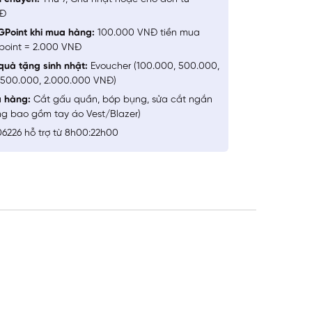
NĐ
GPoint khi mua hàng:
100.000 VNĐ tiền mua
point = 2.000 VNĐ
quà tặng sinh nhật:
Evoucher (100.000, 500.000,
1.500.000, 2.000.000 VNĐ)
a hàng:
Cắt gấu quần, bóp bụng, sửa cắt ngắn
ng bao gồm tay áo Vest/Blazer)
6226 hỗ trợ từ 8h00:22h00