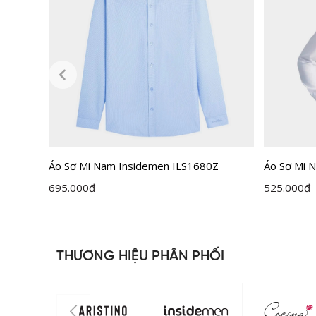
Áo Sơ Mi Nam Insidemen ILS1680Z
Áo Sơ Mi N
ILS158F0
695.000
đ
525.000
đ
THƯƠNG HIỆU PHÂN PHỐI