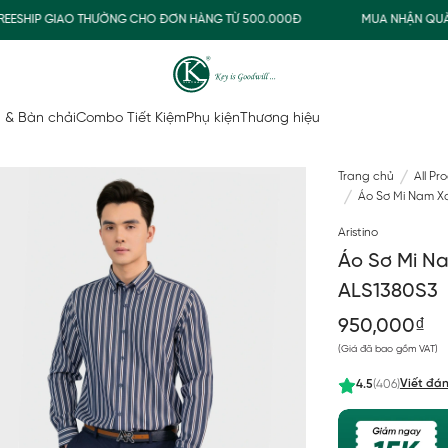
HIP GIAO THƯỜNG CHO ĐƠN HÀNG TỪ 500.000Đ
MUA NHẬN QUÀ
 & Bàn chải
Combo Tiết Kiệm
Phụ kiện
Thương hiệu
Trang chủ
All Pr
Áo Sơ Mi Nam Xa
Aristino
Áo Sơ Mi Na
ALS1380S3
950,000₫
(Giá đã bao gồm VAT)
Viết đán
4.5
(406)