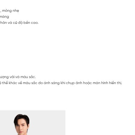
t, mỏng nhẹ
n màng
 nhăn và có độ bền cao.
lượng vải và màu sắc.
 thể khác về màu sắc do ánh sáng khi chụp ảnh hoặc màn hình hiển thị.