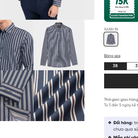
XANH IN
Bảng size
38
3
Thời gian giao hàng
Từ 3 đến 5 ngày kể
Đổi hàng:
tr
chưa qua sử
Miễn phí vậ