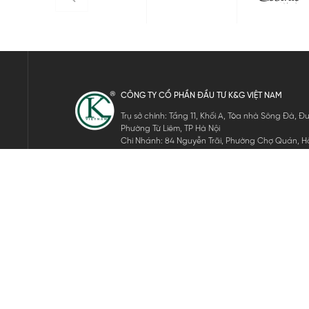
CÔNG TY CỔ PHẦN ĐẦU TƯ K&G VIỆT NAM
Trụ sở chính: Tầng 11, Khối A, Tòa nhà Sông Đà,
Phường Từ Liêm, TP Hà Nội
Chi Nhánh: 84 Nguyễn Trãi, Phường Chợ Quán, Hồ
Mã số thuế: 0105911105
ĐĂNG KÝ NHẬN TIN ĐIỆN TỬ
Hãy nhập email của bạn để nhận những tin tức mới nhất của 