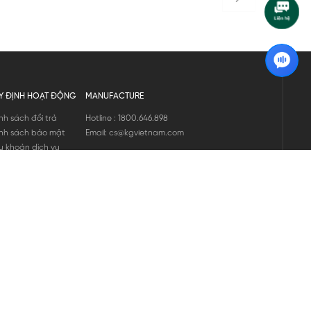
Y ĐỊNH HOẠT ĐỘNG
MANUFACTURE
nh sách đổi trả
Hotline : 1800.646.898
nh sách bảo mật
Email: cs@kgvietnam.com
u khoản dịch vụ
nh sách bảo hành
ng tin hàng hóa
ớng dẫn mua hàng
nh sách vận chuyển