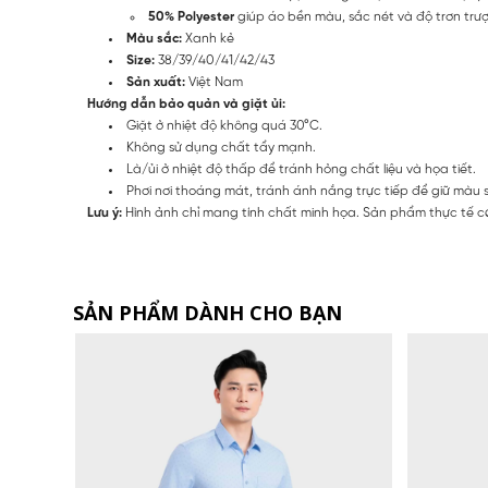
50% Polyester
giúp áo bền màu, sắc nét và độ trơn trư
Màu sắc:
Xanh kẻ
Size:
38/39/40/41/42/43
Sản xuất:
Việt Nam
Hướng dẫn bảo quản và giặt ủi:
Giặt ở nhiệt độ không quá 30°C.
Không sử dụng chất tẩy mạnh.
Là/ủi ở nhiệt độ thấp để tránh hỏng chất liệu và họa tiết.
Phơi nơi thoáng mát, tránh ánh nắng trực tiếp để giữ màu 
Lưu ý:
Hình ảnh chỉ mang tính chất minh họa. Sản phẩm thực tế có
SẢN PHẨM DÀNH CHO BẠN