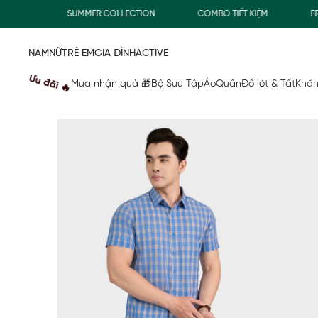
0Đ
SUMMER COLLECTION
COMBO TIẾT KIỆM
FREES
NAM
NỮ
TRẺ EM
GIA ĐÌNH
ACTIVE
Ưu đãi 🔥
Mua nhận quà 🎁
Bộ Sưu Tập
Áo
Quần
Đồ lót & Tất
Khăn