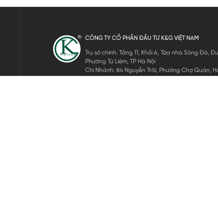
CÔNG TY CỔ PHẦN ĐẦU TƯ K&G VIỆT NAM
Trụ sở chính: Tầng 11, Khối A, Tòa nhà Sông Đà,
Phường Từ Liêm, TP Hà Nội
Chi Nhánh: 84 Nguyễn Trãi, Phường Chợ Quán, Hồ
Mã số thuế: 0105911105
ĐĂNG KÝ NHẬN TIN ĐIỆN TỬ
Hãy nhập email của bạn để nhận những tin tức mới nhất của 
THEO DÕI CHÚNG TÔI