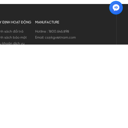
Y ĐỊNH HOẠT ĐỘNG
MANUFACTURE
nh sách đổi trả
Hotline : 1800.646.898
nh sách bảo mật
Email: cs@kgvietnam.com
u khoản dịch vụ
nh sách bảo hành
ng tin hàng hóa
ớng dẫn mua hàng
nh sách vận chuyển