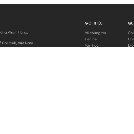
GIỚI THIỆU
QU
 Đường Phạm Hùng,
Về chúng tôi
Chí
Liên hệ
Chí
 Chí Minh, Việt Nam
Văn hoá
Điề
Tuyển dụng
Chí
Tin tức
Thô
Hư
Chí
THANH TOÁN
chúng tôi
GỬI
1800.646.898
HOTLINE: