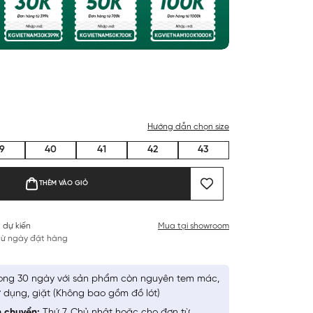
Hướng dẫn chọn size
9
40
41
42
43
THÊM VÀO GIỎ
 dự kiến
Mua tại showroom
 từ ngày đặt hàng
ong 30 ngày với sản phẩm còn nguyên tem mác,
 dụng, giặt (Không bao gồm đồ lót)
n chuyển:
Thứ 7, Chủ nhật hoặc cho đơn từ