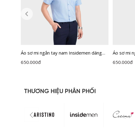
Áo sơ mi ngắn tay nam Insidemen dáng
Áo sơ mi 
Perfect Fit ISS303MAH0
Perfect F
650.000
đ
650.000
đ
THƯƠNG HIỆU PHÂN PHỐI