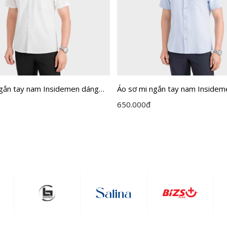
ngắn tay nam Insidemen dáng
Áo sơ mi ngắn tay nam Insidem
it ISS301MAH0
Perfect Fit ISS302MAH0
650.000
đ