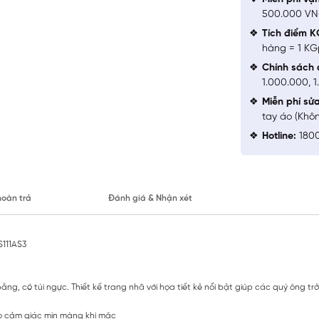
500.000 V
Tích điểm K
hàng = 1 KG
Chính sách 
1.000.000, 
Miễn phí sử
tay áo (Khô
Hotline:
1800
hoàn trả
Đánh giá & Nhận xét
S111AS3
ằng, có túi ngực. Thiết kế trang nhã với họa tiết kẻ nổi bật giúp các quý ông trở
o cảm giác mịn màng khi mặc