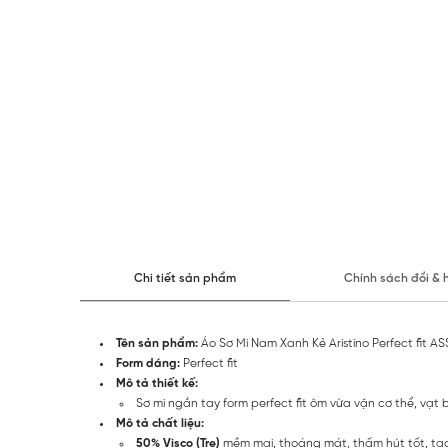
Chi tiết sản phẩm
Chính sách đổi & 
Tên sản phẩm:
Áo Sơ Mi Nam Xanh Kẻ Aristino Perfect fit AS
Form dáng:
Perfect fit
Mô tả thiết kế:
Sơ mi ngắn tay form perfect fit ôm vừa vặn cơ thể, vạt b
Mô tả chất liệu:
50% Visco (Tre)
mềm mại, thoáng mát, thấm hút tốt, tạ