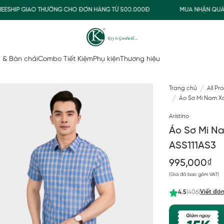
HIP GIAO THƯỜNG CHO ĐƠN HÀNG TỪ 500.000Đ
MUA NHẬN QUÀ
 & Bàn chải
Combo Tiết Kiệm
Phụ kiện
Thương hiệu
Trang chủ
All Pr
Áo Sơ Mi Nam Xan
Aristino
Áo Sơ Mi Na
ASS111AS3
995,000₫
(Giá đã bao gồm VAT)
Viết đán
4.5
(406)