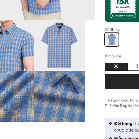
XANH KẺ
Bảng size
38
3
Thời gian giao hàng
Từ 3 đến 5 ngày kể
Đổi hàng:
tr
chưa qua sử
Miễn phí vậ