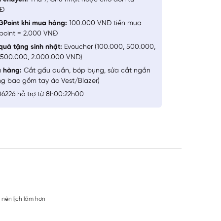
NĐ
GPoint khi mua hàng:
100.000 VNĐ tiền mua
point = 2.000 VNĐ
quà tặng sinh nhật:
Evoucher (100.000, 500.000,
1.500.000, 2.000.000 VNĐ)
a hàng:
Cắt gấu quần, bóp bụng, sửa cắt ngắn
ng bao gồm tay áo Vest/Blazer)
6226 hỗ trợ từ 8h00:22h00
 nên lịch lãm hơn