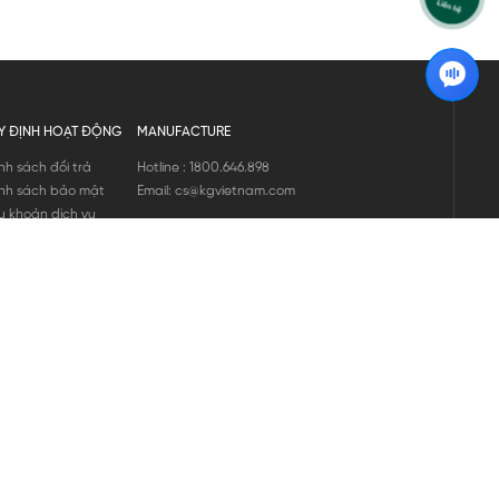
Y ĐỊNH HOẠT ĐỘNG
MANUFACTURE
nh sách đổi trả
Hotline : 1800.646.898
nh sách bảo mật
Email: cs@kgvietnam.com
u khoản dịch vụ
nh sách bảo hành
ng tin hàng hóa
ớng dẫn mua hàng
nh sách vận chuyển