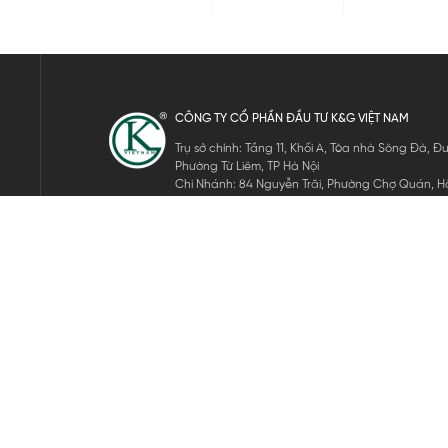
CÔNG TY CỔ PHẦN ĐẦU TƯ K&G VIỆT NAM
Trụ sở chính: Tầng 11, Khối A, Tòa nhà Sông Đà,
Phường Từ Liêm, TP Hà Nội
Chi Nhánh: 84 Nguyễn Trãi, Phường Chợ Quán, Hồ
Mã số thuế: 0105911105
ĐĂNG KÝ NHẬN TIN ĐIỆN TỬ
Hãy nhập email của bạn để nhận những tin tức mới nhất của 
THEO DÕI CHÚNG TÔI