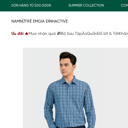
O ĐƠN HÀNG TỪ 500.000Đ
SUMMER COLLECTION
COMBO TI
NAM
NỮ
TRẺ EM
GIA ĐÌNH
ACTIVE
Ưu đãi 🔥
Mua nhận quà 🎁
Bộ Sưu Tập
Áo
Quần
Đồ lót & Tất
Khăn