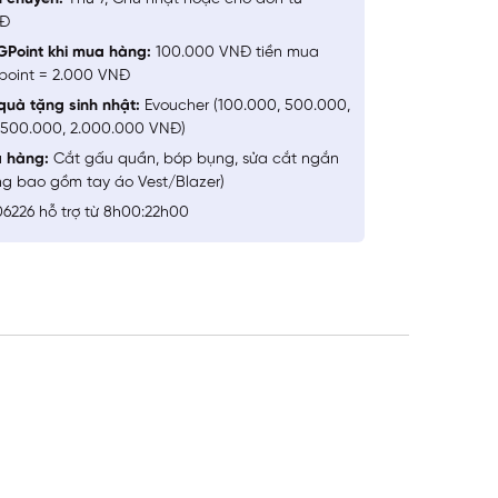
NĐ
GPoint khi mua hàng:
100.000 VNĐ tiền mua
point = 2.000 VNĐ
quà tặng sinh nhật:
Evoucher (100.000, 500.000,
1.500.000, 2.000.000 VNĐ)
a hàng:
Cắt gấu quần, bóp bụng, sửa cắt ngắn
ng bao gồm tay áo Vest/Blazer)
6226 hỗ trợ từ 8h00:22h00