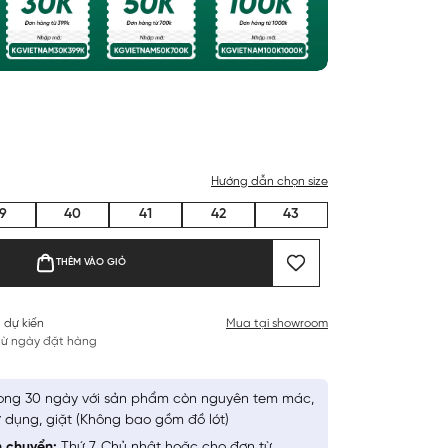
Hướng dẫn chọn size
9
40
41
42
43
THÊM VÀO GIỎ
 dự kiến
Mua tại showroom
 từ ngày đặt hàng
ong 30 ngày với sản phẩm còn nguyên tem mác,
 dụng, giặt (Không bao gồm đồ lót)
n chuyển:
Thứ 7, Chủ nhật hoặc cho đơn từ