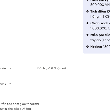
500.000 V
Tích điểm K
hàng = 1 KG
Chính sách 
1.000.000, 
Miễn phí sử
tay áo (Khô
Hotline:
1800
hoàn trả
Đánh giá & Nhận xét
LS1630S2
mà vẫn tạo cảm giác thoải mái
, tự tin cho các quý ông