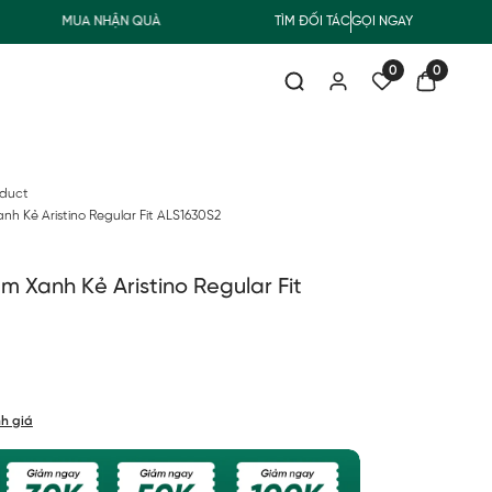
MUA NHẬN QUÀ
FREESHIP GIAO THƯỜNG CHO ĐƠN HÀNG TỪ 50
TÌM ĐỐI TÁC
GỌI NGAY
0
0
oduct
nh Kẻ Aristino Regular Fit ALS1630S2
m Xanh Kẻ Aristino Regular Fit
h giá