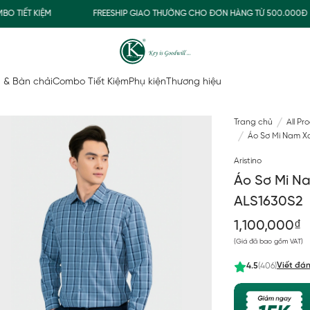
ẾT KIỆM
FREESHIP GIAO THƯỜNG CHO ĐƠN HÀNG TỪ 500.000Đ
 & Bàn chải
Combo Tiết Kiệm
Phụ kiện
Thương hiệu
Trang chủ
All Pr
Áo Sơ Mi Nam Xa
Aristino
Áo Sơ Mi Na
ALS1630S2
1,100,000₫
(Giá đã bao gồm VAT)
Viết đán
4.5
(406)