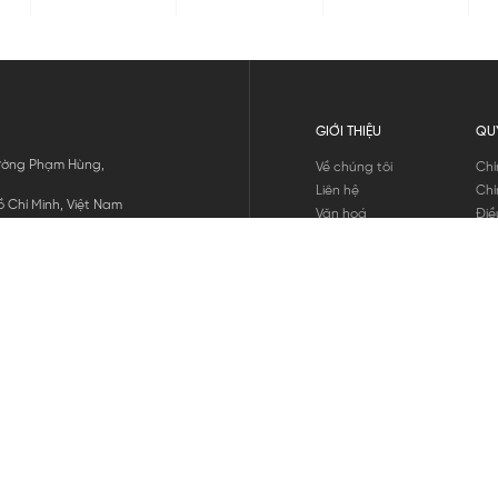
GIỚI THIỆU
QU
 Đường Phạm Hùng,
Về chúng tôi
Chí
Liên hệ
Chí
 Chí Minh, Việt Nam
Văn hoá
Điề
Tuyển dụng
Chí
Tin tức
Thô
Hư
Chí
THANH TOÁN
chúng tôi
GỬI
1800.646.898
HOTLINE: