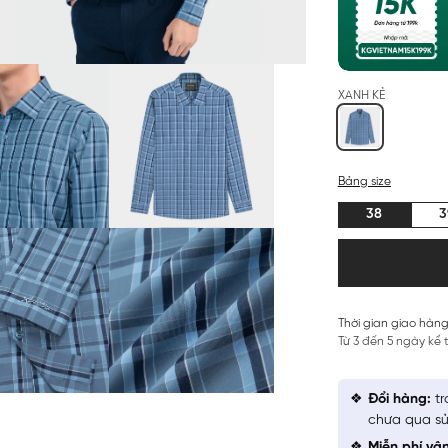
XANH KẺ
Bảng size
38
3
Thời gian giao hàng
Từ 3 đến 5 ngày kể
Đổi hàng:
tr
chưa qua sử
Miễn phí vậ