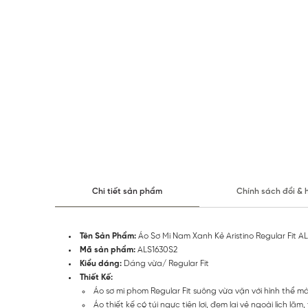
Chi tiết sản phẩm
Chính sách đổi & 
Tên Sản Phẩm:
Áo Sơ Mi Nam Xanh Kẻ Aristino Regular Fit A
Mã sản phẩm:
ALS1630S2
Kiểu dáng:
Dáng vừa/ Regular Fit
Thiết Kế:
Áo sơ mi phom Regular Fit suông vừa vặn với hình thể 
Áo thiết kế có túi ngực tiện lợi, đem lại vẻ ngoài lịch lãm