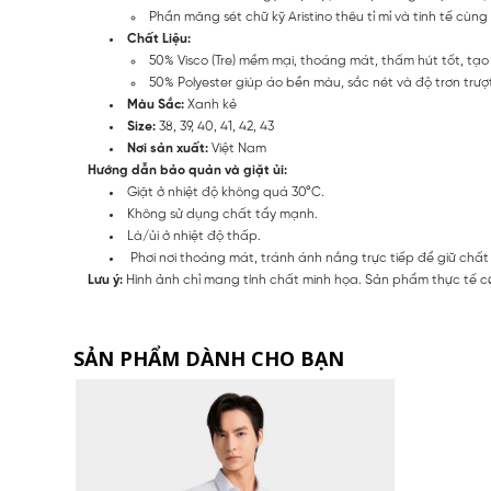
Phần măng sét chữ kỹ Aristino thêu tỉ mỉ và tinh tế cùn
Chất Liệu:
50% Visco (Tre) mềm mại, thoáng mát, thấm hút tốt, tạ
50% Polyester giúp áo bền màu, sắc nét và độ trơn trư
Màu Sắc:
Xanh kẻ
Size:
38, 39, 40, 41, 42, 43
Nơi sản xuất:
Việt Nam
Hướng dẫn bảo quản và giặt ủi:
Giặt ở nhiệt độ không quá 30°C.
Không sử dụng chất tẩy mạnh.
Là/ủi ở nhiệt độ thấp.
Phơi nơi thoáng mát, tránh ánh nắng trực tiếp để giữ chất
Lưu ý:
Hình ảnh chỉ mang tính chất minh họa. Sản phẩm thực tế có
SẢN PHẨM DÀNH CHO BẠN