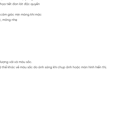
g họa tiết đan lát độc quyền
o cảm giác mịn màng khi mặc
ợt, mỏng nhẹ
 lượng vải và màu sắc.
 thể khác về màu sắc do ánh sáng khi chụp ảnh hoặc màn hình hiển thị.