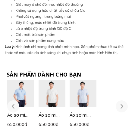
Giặt máy ở chế độ nhẹ, nhiệt độ thường
Không sử dụng hóa chất tẩy có chứa Clo
Phơi vắt ngang, trong bóng mát
Sấy thùng, mức nhiệt độ trung bình.
Là ở nhiệt độ trung bình 150 độ C
Giặt mặt trái sản phẩm
Giặt với sản phẩm cùng màu
Lưu ý:
Hình ảnh chỉ mang tính chất minh họa. Sản phẩm thực tế có thể
khác về màu sắc do ánh sáng khi chụp ảnh hoặc màn hình hiển thị.
SẢN PHẨM DÀNH CHO BẠN
Áo sơ mi
Áo sơ mi
Áo sơ mi
Á
ngắn tay
ngắn tay
ngắn tay
n
650.000
đ
650.000
đ
650.000
đ
6
nam
nam
nam
n
Insidemen
Insidemen
Insidemen
I