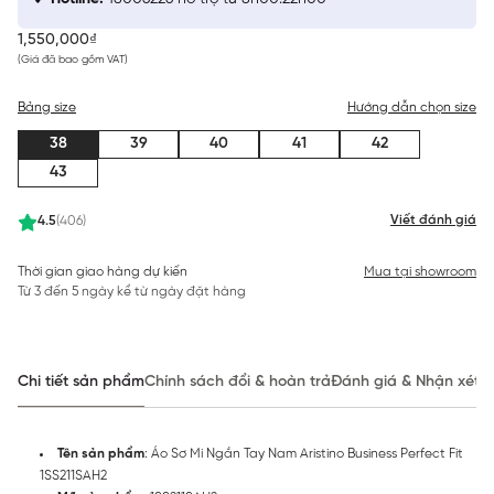
1,550,000₫
(Giá đã bao gồm VAT)
Bảng size
Hướng dẫn chọn size
38
39
40
41
42
43
Viết đánh giá
4.5
(406)
Thời gian giao hàng dự kiến
Mua tại showroom
Từ 3 đến 5 ngày kể từ ngày đặt hàng
Chi tiết sản phẩm
Chính sách đổi & hoàn trả
Đánh giá & Nhận xét
Tên sản phẩm
: Áo Sơ Mi Ngắn Tay Nam Aristino Business Perfect Fit
1SS211SAH2