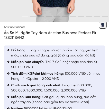
XANH TÍM THAN IN
Aristino Business
Áo Sơ Mi Ngắn Tay Nam Aristino Business Perfect Fit
1SS211SAH2
Đổi hàng:
trong 30 ngày với sản phẩm còn nguyên tem
mác, chưa qua sử dụng, giặt (Không bao gồm đồ lót)
Miễn phí vận chuyển:
Thứ 7, Chủ nhật hoặc cho đơn từ
500.000 VNĐ
Tích điểm KGPoint khi mua hàng:
100.000 VNĐ tiền mua
hàng = 1 KGpoint = 2.000 VNĐ
Chính sách quà tặng sinh nhật:
Evoucher (100.000,
500.000, 1.000.000, 1.500.000, 2.000.000 VNĐ)
Miễn phí sửa hàng:
Cắt gấu quần, bóp bụng, sửa cắt
ngắn tay áo (Không bao gồm tay áo Vest/Blazer)
Hotline:
18006226 hỗ trợ từ 8h00:22h00