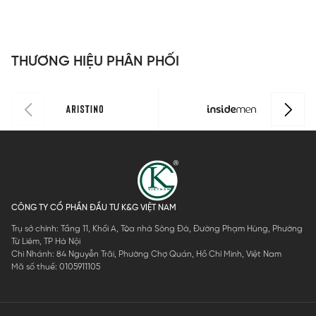
dáng
dáng
dáng
d
Perfect Fit
Perfect Fit
Perfect Fit
P
ISS303MAH
ISS301MAH
ISS302MAH
I
THƯƠNG HIỆU PHÂN PHỐI
0
0
0
0
CÔNG TY CỔ PHẦN ĐẦU TƯ K&G VIỆT NAM
Trụ sở chính: Tầng 11, Khối A, Tòa nhà Sông Đà, Đường Phạm Hùng, Phường
Từ Liêm, TP Hà Nội
Chi Nhánh: 84 Nguyễn Trãi, Phường Chợ Quán, Hồ Chí Minh, Việt Nam
Mã số thuế: 0105911105