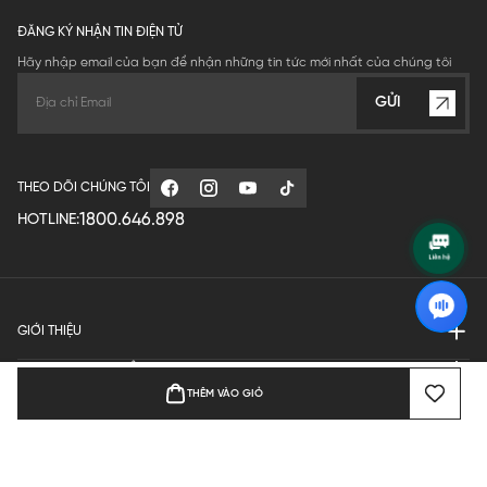
ĐĂNG KÝ NHẬN TIN ĐIỆN TỬ
Hãy nhập email của bạn để nhận những tin tức mới nhất của chúng tôi
GỬI
THEO DÕI CHÚNG TÔI
1800.646.898
HOTLINE:
GIỚI THIỆU
QUY ĐỊNH HOẠT ĐỘNG
THÊM VÀO GIỎ
MANUFACTURE
THANH TOÁN