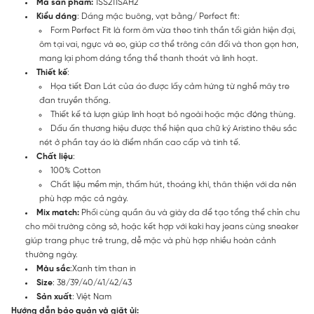
Mã sản phẩm:
1SS211SAH2
Kiểu dáng
: Dáng mặc buông, vạt bằng/ Perfect fit:
Form Perfect Fit là form ôm vừa theo tinh thần tối giản hiện đại,
ôm tại vai, ngực và eo, giúp cơ thể trông cân đối và thon gọn hơn,
mang lại phom dáng tổng thể thanh thoát và linh hoạt.
Thiết kế
:
Họa tiết Đan Lát của áo được lấy cảm hứng từ nghề mây tre
đan truyền thống.
Thiết kế tà lượn giúp linh hoạt bỏ ngoài hoặc mặc đóng thùng.
Dấu ấn thương hiệu được thể hiện qua chữ ký Aristino thêu sắc
nét ở phần tay áo là điểm nhấn cao cấp và tinh tế.
Chất liệu
:
100% Cotton
Chất liệu mềm mịn, thấm hút, thoáng khí, thân thiện với da nên
phù hợp mặc cả ngày.
Mix match:
Phối cùng quần âu và giày da để tạo tổng thể chỉn chu
cho môi trường công sở, hoặc kết hợp với kaki hay jeans cùng sneaker
giúp trang phục trẻ trung, dễ mặc và phù hợp nhiều hoàn cảnh
thường ngày.
Màu sắc
:Xanh tím than in
Size
: 38/39/40/41/42/43
Sản xuất
: Việt Nam
Hướng dẫn bảo quản và giặt ủi: