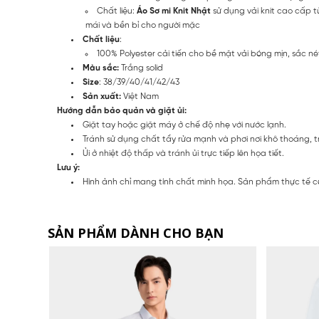
Chất liệu:
Áo Sơ mi Knit Nhật
sử dụng vải knit cao cấp t
mái và bền bỉ cho người mặc
Chất liệu
:
100% Polyester cải tiến cho bề mặt vải bóng mịn, sắc n
Màu sắc:
Trắng solid
Size
: 38/39/40/41/42/43
Sản xuất:
Việt Nam
Hướng dẫn bảo quản và giặt ủi:
Giặt tay hoặc giặt máy ở chế độ nhẹ với nước lạnh.
Tránh sử dụng chất tẩy rửa mạnh và phơi nơi khô thoáng, t
Ủi ở nhiệt độ thấp và tránh ủi trực tiếp lên họa tiết.
Lưu ý:
Hình ảnh chỉ mang tính chất minh họa. Sản phẩm thực tế c
SẢN PHẨM DÀNH CHO BẠN