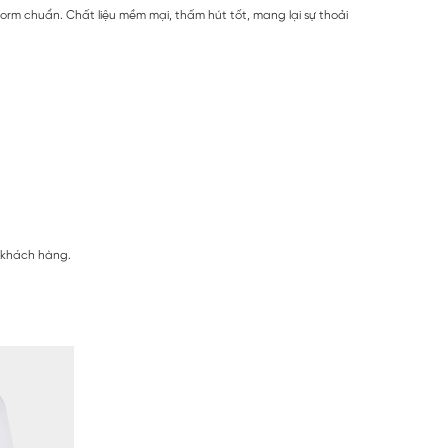
form chuẩn. Chất liệu mềm mại, thấm hút tốt, mang lại sự thoải
ị khách hàng.