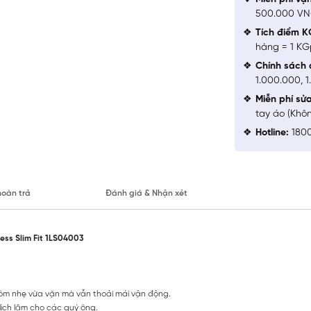
500.000 V
Tích điểm K
hàng = 1 KG
Chính sách 
1.000.000, 
Miễn phí sử
tay áo (Khô
Hotline:
1800
hoàn trả
Đánh giá & Nhận xét
ess Slim Fit 1LS04003
it ôm nhẹ vừa vặn mà vẫn thoải mái vận động.
ịch lãm cho các quý ông.