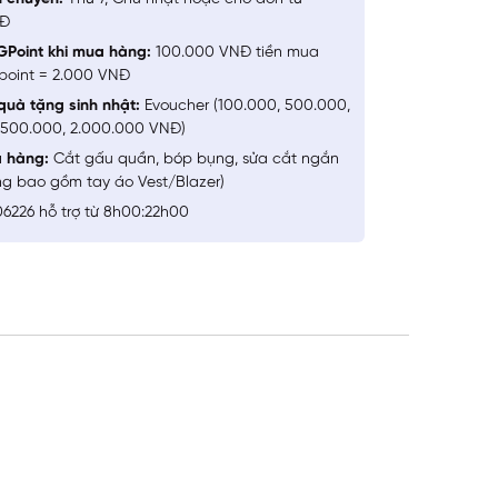
NĐ
GPoint khi mua hàng:
100.000 VNĐ tiền mua
point = 2.000 VNĐ
quà tặng sinh nhật:
Evoucher (100.000, 500.000,
1.500.000, 2.000.000 VNĐ)
a hàng:
Cắt gấu quần, bóp bụng, sửa cắt ngắn
ng bao gồm tay áo Vest/Blazer)
6226 hỗ trợ từ 8h00:22h00