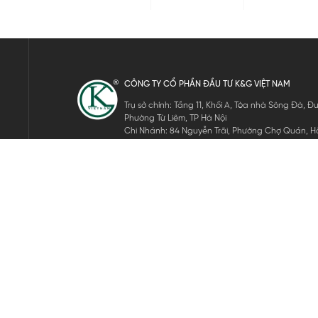
CÔNG TY CỔ PHẦN ĐẦU TƯ K&G VIỆT NAM
Trụ sở chính: Tầng 11, Khối A, Tòa nhà Sông Đà,
Phường Từ Liêm, TP Hà Nội
Chi Nhánh: 84 Nguyễn Trãi, Phường Chợ Quán, Hồ
Mã số thuế: 0105911105
ĐĂNG KÝ NHẬN TIN ĐIỆN TỬ
Hãy nhập email của bạn để nhận những tin tức mới nhất của 
THEO DÕI CHÚNG TÔI