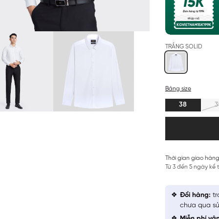
TRẮNG SOLID
Bảng size
38
3
Thời gian giao hàng
Từ 3 đến 5 ngày kể
Đổi hàng:
tr
chưa qua sử
Miễn phí vậ