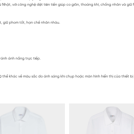
ừ Nhật, với công nghệ dệt tiên tiến giúp co giãn, thoáng khí, chống nhăn và giữ 
ét, giữ phom tốt, hạn chế nhăn nhàu.
ránh ánh nắng trực tiếp.
ó thể khác về màu sắc do ánh sáng khi chụp hoặc màn hình hiển thị của thiết b