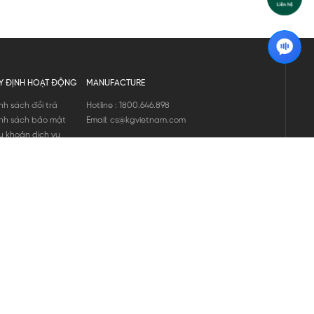
Y ĐỊNH HOẠT ĐỘNG
MANUFACTURE
nh sách đổi trả
Hotline : 1800.646.898
nh sách bảo mật
Email: cs@kgvietnam.com
u khoản dịch vụ
nh sách bảo hành
ng tin hàng hóa
ớng dẫn mua hàng
nh sách vận chuyển