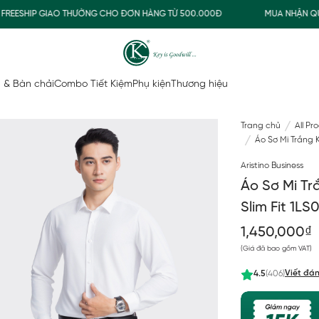
ESHIP GIAO THƯỜNG CHO ĐƠN HÀNG TỪ 500.000Đ
MUA NHẬN QUÀ
 & Bàn chải
Combo Tiết Kiệm
Phụ kiện
Thương hiệu
Trang chủ
All Pr
Áo Sơ Mi Trắng K
Aristino Business
Áo Sơ Mi Tr
Slim Fit 1L
1,450,000₫
(Giá đã bao gồm VAT)
Viết đán
4.5
(406)