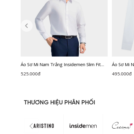
Áo Sơ Mi Nam Trắng Insidemen Slim Fit
Áo Sơ Mi 
ILS158F0H0
LLS0020Z
525.000
đ
495.000
đ
THƯƠNG HIỆU PHÂN PHỐI