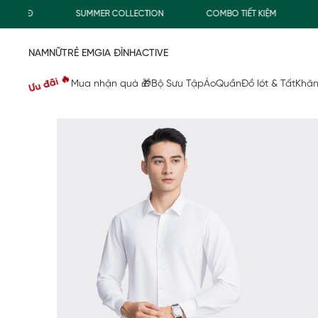
00Đ
SUMMER COLLECTION
COMBO TIẾT KIỆM
FRE
NAM
NỮ
TRẺ EM
GIA ĐÌNH
ACTIVE
Ưu đãi 🔥
Mua nhận quà 🎁
Bộ Sưu Tập
Áo
Quần
Đồ lót & Tất
Khăn