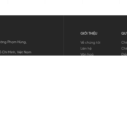
GIỚI THIỆU
QU
 Đường Phạm Hùng,
Về chúng tôi
Chí
Liên hệ
Chí
 Chí Minh, Việt Nam
Văn hoá
Điề
Tuyển dụng
Chí
Tin tức
Thô
Hư
Chí
THANH TOÁN
chúng tôi
GỬI
1800.646.898
HOTLINE: