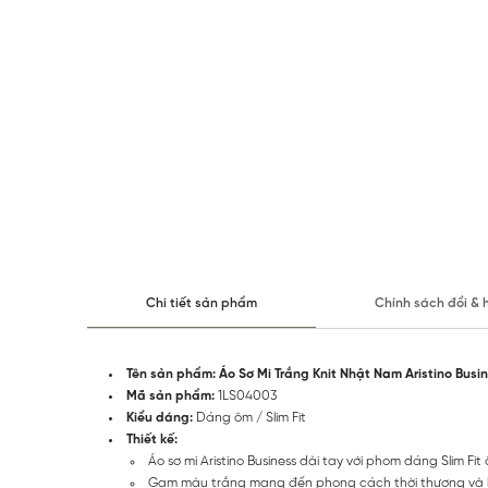
Chi tiết sản phẩm
Chính sách đổi & 
Tên sản phẩm: Áo Sơ Mi Trắng Knit Nhật Nam Aristino Busin
Mã sản phẩm:
1LS04003
Kiểu dáng:
Dáng ôm / Slim Fit
Thiết kế:
Áo sơ mi Aristino Business dài tay với phom dáng Slim F
Gam màu trắng mang đến phong cách thời thượng và l