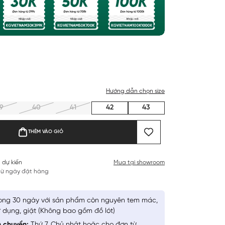
Hướng dẫn chọn size
9
40
41
42
43
THÊM VÀO GIỎ
 dự kiến
Mua tại showroom
 từ ngày đặt hàng
ong 30 ngày với sản phẩm còn nguyên tem mác,
 dụng, giặt (Không bao gồm đồ lót)
n chuyển:
Thứ 7, Chủ nhật hoặc cho đơn từ