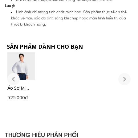
Lưu ý:
Hình ảnh chỉ mang tính chất minh họa. Sản phẩm thực tế có thể
khác về màu sắc do ánh sáng khi chụp hoặc màn hình hiển thị của
thiết bị khách hàng.
SẢN PHẨM DÀNH CHO BẠN
Áo Sơ Mi
Á
Nam Trắng
N
525.000
đ
5
Insidemen
I
Slim Fit
S
ILS158F0H0
I
THƯƠNG HIỆU PHÂN PHỐI