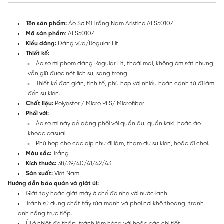
Tên sản phẩm:
Áo Sơ Mi Trắng Nam Aristino ALS5010Z
Mã sản phẩm
: ALS5010Z
Kiểu dáng:
Dáng vừa/Regular Fit
Thiết kế:
Áo sơ mi phom dáng Regular Fit, thoải mái, không ôm sát nhưng
vẫn giữ được nét lịch sự, sang trọng.
Thiết kế đơn giản, tinh tế, phù hợp với nhiều hoàn cảnh từ đi làm
đến sự kiện.
Chất liệu:
Polyester / Micro PES/ Microfiber
Phối với:
Áo sơ mi này dễ dàng phối với quần âu, quần kaki, hoặc áo
khoác casual.
Phù hợp cho các dịp như đi làm, tham dự sự kiện, hoặc đi chơi.
Màu sắc:
Trắng
Kích thước:
38/39/40/41/42/43
Sản xuất:
Việt Nam
Hướng dẫn bảo quản và giặt ủi:
Giặt tay hoặc giặt máy ở chế độ nhẹ với nước lạnh.
Tránh sử dụng chất tẩy rửa mạnh và phơi nơi khô thoáng, tránh
ánh nắng trực tiếp.
Ủi ở nhiệt độ thấp, tránh làm hỏng vải hoặc các chi tiết.