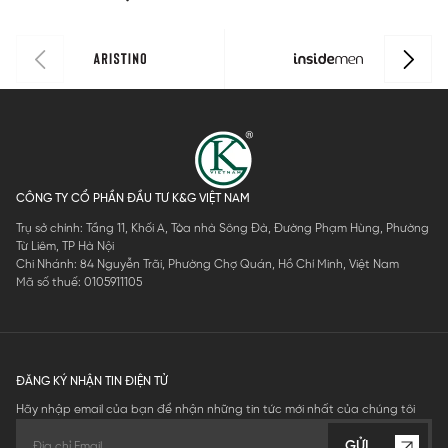
CÔNG TY CỔ PHẦN ĐẦU TƯ K&G VIỆT NAM
Trụ sở chính: Tầng 11, Khối A, Tòa nhà Sông Đà, Đường Phạm Hùng, Phường
Từ Liêm, TP Hà Nội
Chi Nhánh: 84 Nguyễn Trãi, Phường Chợ Quán, Hồ Chí Minh, Việt Nam
Mã số thuế: 0105911105
ĐĂNG KÝ NHẬN TIN ĐIỆN TỬ
Hãy nhập email của bạn để nhận những tin tức mới nhất của chúng tôi
GỬI