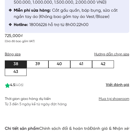
500.000, 1.000.000, 1.500.000, 2.000.000 VNĐ)
Miễn phí sửa hàng:
Cắt gấu quần, bóp bụng, sửa cắt
ngắn tay áo (Không bao gồm tay áo Vest/Blazer)
Hotline:
18006226 hỗ trợ từ 8h00:22h00
725,000₫
(Giá đã bao gồm VAT)
Bảng size
Hướng dẫn chọn size
38
39
40
41
42
43
Viết đánh giá
4.5
(406)
Thời gian giao hàng dự kiến
Mua tại showroom
Từ 3 đến 5 ngày kể từ ngày đặt hàng
Chi tiết sản phẩm
Chính sách đổi & hoàn trả
Đánh giá & Nhận xét