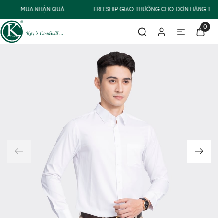
MUA NHẬN QUÀ
FREESHIP GIAO THƯỜNG CHO ĐƠN HÀNG TỪ 
0