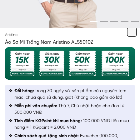
TRẮNG
Aristino
Áo Sơ Mi Trắng Nam Aristino ALS5010Z
Đổi hàng:
trong 30 ngày với sản phẩm còn nguyên tem
mác, chưa qua sử dụng, giặt (Không bao gồm đồ lót)
Miễn phí vận chuyển:
Thứ 7, Chủ nhật hoặc cho đơn từ
500.000 VNĐ
Tích điểm KGPoint khi mua hàng:
100.000 VNĐ tiền mua
hàng = 1 KGpoint = 2.000 VNĐ
Chính sách quà tặng sinh nhật:
Evoucher (100.000,