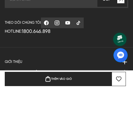
THEO DÕI CHÚNG TÔI
1800.646.898
HOTLINE:
GIỚI THIỆU
QUY ĐỊNH HOẠT ĐỘNG
THÊM VÀO GIỎ
MANUFACTURE
THANH TOÁN