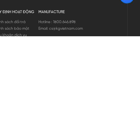
Y ĐỊNH HOẠT ĐỘNG
MANUFACTURE
nh sách đổi trả
Hotline : 1800.646.898
nh sách bảo mật
Email: cs@kgvietnam.com
u khoản dịch vụ
nh sách bảo hành
ng tin hàng hóa
ớng dẫn mua hàng
nh sách vận chuyển