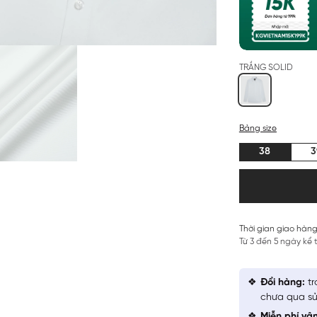
TRẮNG SOLID
Bảng size
38
3
Thời gian giao hàng
Từ 3 đến 5 ngày kể
Đổi hàng:
tr
chưa qua sử
Miễn phí vậ