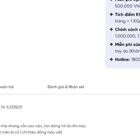
500.000 V
Tích điểm K
hàng = 1 KG
Chính sách 
1.000.000, 
Miễn phí sử
tay áo (Khô
Hotline:
1800
hoàn trả
Đánh giá & Nhận xét
Fit 1LS1350Z1
ng nhẹ nhưng vẫn vừa vặn, tôn dáng tối đa khi mặc.
 trên lá cổ ( chỉ thêu đồng màu vải).