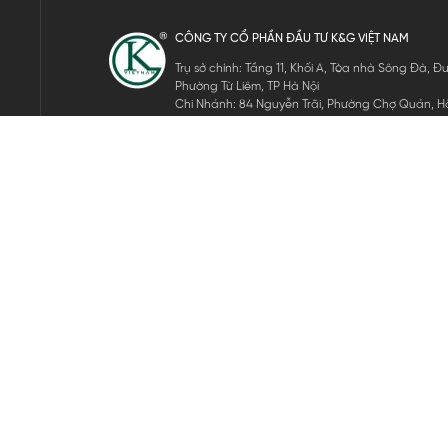
CÔNG TY CỔ PHẦN ĐẦU TƯ K&G VIỆT NAM
Trụ sở chính: Tầng 11, Khối A, Tòa nhà Sông Đà,
Phường Từ Liêm, TP Hà Nội
Chi Nhánh: 84 Nguyễn Trãi, Phường Chợ Quán, Hồ
Mã số thuế: 0105911105
ĐĂNG KÝ NHẬN TIN ĐIỆN TỬ
Hãy nhập email của bạn để nhận những tin tức mới nhất của 
THEO DÕI CHÚNG TÔI