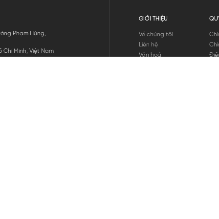
GIỚI THIỆU
QU
 Đường Phạm Hùng,
Về chúng tôi
Chí
Liên hệ
Chí
 Chí Minh, Việt Nam
Văn hoá
Điề
Tuyển dụng
Chí
Tin tức
Thô
Hư
Chí
THANH TOÁN
chúng tôi
GỬI
1800.646.898
HOTLINE: