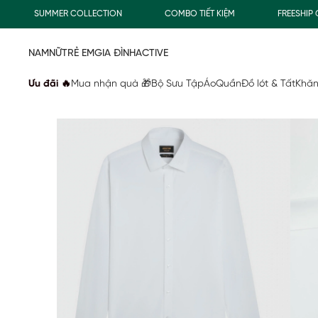
SUMMER COLLECTION
COMBO TIẾT KIỆM
FREESHIP GIA
NAM
NỮ
TRẺ EM
GIA ĐÌNH
ACTIVE
Ưu đãi 🔥
Mua nhận quà 🎁
Bộ Sưu Tập
Áo
Quần
Đồ lót & Tất
Khăn