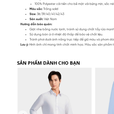
100% Polyester cải tiến cho bề mặt vải bóng mịn, sắc n
Màu sắc:
Trắng solid
Size:
38/39/40/41/42/43
Sản xuất:
Việt Nam
Hướng dẫn bảo quản:
Giặt nhẹ bằng nước lạnh, tránh sử dụng chất tẩy rửa mạn
Sử dụng bàn ủi ở nhiệt độ thấp để bảo vệ chất liệu.
Tránh phơi dưới ánh nắng trực tiếp để giữ màu và phom dá
Lưu ý:
Hình ảnh chỉ mang tính chất minh họa. Màu sắc sản phẩm th
SẢN PHẨM DÀNH CHO BẠN