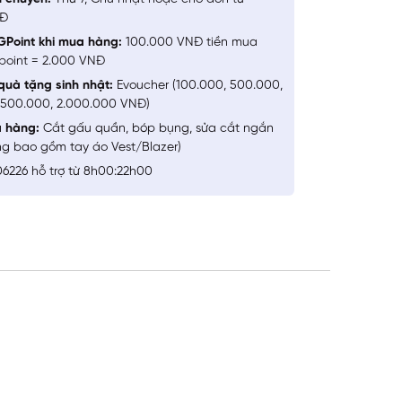
NĐ
GPoint khi mua hàng:
100.000 VNĐ tiền mua
point = 2.000 VNĐ
quà tặng sinh nhật:
Evoucher (100.000, 500.000,
1.500.000, 2.000.000 VNĐ)
a hàng:
Cắt gấu quần, bóp bụng, sửa cắt ngắn
ng bao gồm tay áo Vest/Blazer)
6226 hỗ trợ từ 8h00:22h00