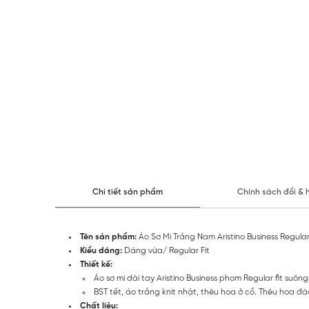
Chi tiết sản phẩm
Chính sách đổi & 
Tên sản phẩm:
Áo Sơ Mi Trắng Nam Aristino Business Regular 
Kiểu dáng:
Dáng vừa/ Regular Fit
Thiết kế:
Áo sơ mi dài tay Aristino Business phom Regular fit suô
BST tết, áo trắng knit nhật, thêu hoa ở cổ. Thêu hoa đào
Chất liệu: