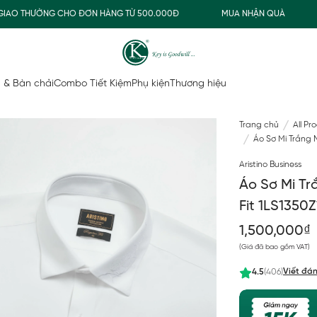
O THƯỜNG CHO ĐƠN HÀNG TỪ 500.000Đ
MUA NHẬN QUÀ
F
 & Bàn chải
Combo Tiết Kiệm
Phụ kiện
Thương hiệu
Trang chủ
All Pr
Áo Sơ Mi Trắng N
Aristino Business
Áo Sơ Mi Tr
Fit 1LS1350Z
1,500,000₫
(Giá đã bao gồm VAT)
Viết đán
4.5
(406)