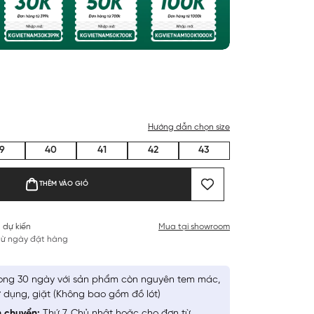
Hướng dẫn chọn size
9
40
41
42
43
THÊM VÀO GIỎ
 dự kiến
Mua tại showroom
 từ ngày đặt hàng
ong 30 ngày với sản phẩm còn nguyên tem mác,
 dụng, giặt (Không bao gồm đồ lót)
n chuyển:
Thứ 7, Chủ nhật hoặc cho đơn từ