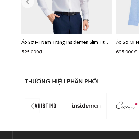
Áo Sơ Mi Nam Trắng Insidemen Slim Fit
Áo Sơ Mi 
ILS158F0H0
525.000
đ
695.000
đ
THƯƠNG HIỆU PHÂN PHỐI