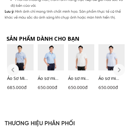
độ bền của vải.
Lưu ý:
Hình ảnh chỉ mang tính chất minh họa. Sản phẩm thực tế có thể
khác về màu sắc do ánh sáng khi chụp ảnh hoặc màn hình hiển thị.
SẢN PHẨM DÀNH CHO BẠN
Áo Sơ Mi
Áo sơ mi
Áo sơ mi
Áo sơ mi
Á
Nam Kẻ
ngắn tay
ngắn tay
ngắn tay
N
685.000
đ
650.000
đ
650.000
đ
650.000
đ
6
Insidemen
nam
nam
nam
I
Perfect Fit
Insidemen
Insidemen
Insidemen
P
ISS063FAH0
dáng
dáng
dáng
I
Perfect Fit
Perfect Fit
Perfect Fit
ISS303MAH
ISS301MAH
ISS302MAH
THƯƠNG HIỆU PHÂN PHỐI
0
0
0