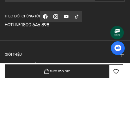
THEO DÕI CHÚNG TÔI
1800.646.898
HOTLINE:
GIỚI THIỆU
QUY ĐỊNH HOẠT ĐỘNG
THÊM VÀO GIỎ
MANUFACTURE
THANH TOÁN