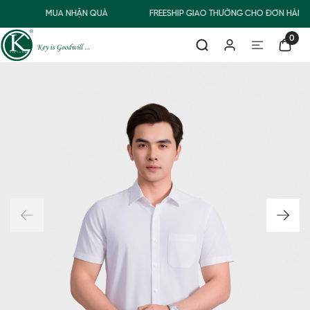
Đ
MUA NHẬN QUÀ
FREESHIP GIAO THƯỜNG CHO ĐƠN HÀNG 
0