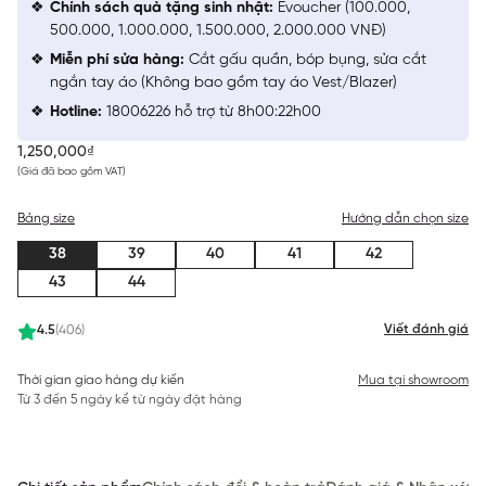
Chính sách quà tặng sinh nhật:
Evoucher (100.000,
500.000, 1.000.000, 1.500.000, 2.000.000 VNĐ)
Miễn phí sửa hàng:
Cắt gấu quần, bóp bụng, sửa cắt
ngắn tay áo (Không bao gồm tay áo Vest/Blazer)
Hotline:
18006226 hỗ trợ từ 8h00:22h00
1,250,000₫
(Giá đã bao gồm VAT)
Bảng size
Hướng dẫn chọn size
38
39
40
41
42
43
44
Viết đánh giá
4.5
(406)
Thời gian giao hàng dự kiến
Mua tại showroom
Từ 3 đến 5 ngày kể từ ngày đặt hàng