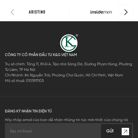
CÔNG TY CỔ PHẦN ĐẦU TƯ K&G VIỆT NAM
Trụ sở chính: Tầng 11, Khối A, Tòa nhà Sông Đà, Đường Phạm Hùng, Phường
Từ Liêm, TP Hà Nội
Chi Nhánh: 84 Nguyễn Trãi, Phường Chợ Quán, Hồ Chí Minh, Việt Nam
Mã số thuế: 0105911105
ĐĂNG KÝ NHẬN TIN ĐIỆN TỬ
Hãy nhập email của bạn để nhận những tin tức mới nhất của chúng tôi
GỬI