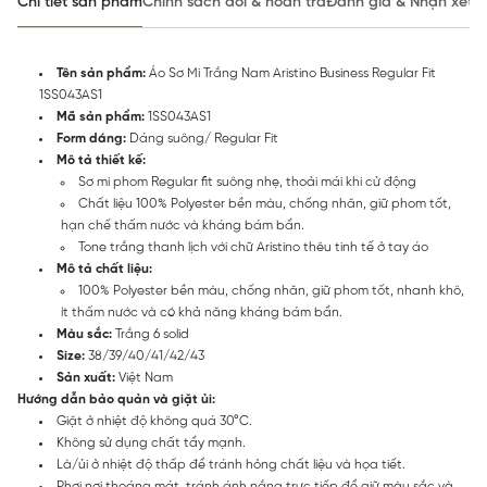
Chi tiết sản phẩm
Chính sách đổi & hoàn trả
Đánh giá & Nhận xét
Tên sản phẩm:
Áo Sơ Mi Trắng Nam Aristino Business Regular Fit
1SS043AS1
Mã sản phẩm:
1SS043AS1
Form dáng:
Dáng suông/ Regular Fit
Mô tả thiết kế:
Sơ mi phom Regular fit suông nhẹ, thoải mái khi cử động
Chất liệu 100% Polyester bền màu, chống nhăn, giữ phom tốt,
hạn chế thấm nước và kháng bám bẩn.
Tone trắng thanh lịch với chữ Aristino thêu tinh tế ở tay áo
Mô tả chất liệu:
100% Polyester bền màu, chống nhăn, giữ phom tốt, nhanh khô,
ít thấm nước và có khả năng kháng bám bẩn.
Màu sắc:
Trắng 6 solid
Size:
38/39/40/41/42/43
Sản xuất:
Việt Nam
Hướng dẫn bảo quản và giặt ủi:
Giặt ở nhiệt độ không quá 30°C.
Không sử dụng chất tẩy mạnh.
Là/ủi ở nhiệt độ thấp để tránh hỏng chất liệu và họa tiết.
Phơi nơi thoáng mát, tránh ánh nắng trực tiếp để giữ màu sắc và