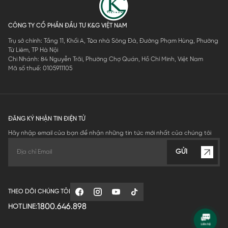
CÔNG TY CỔ PHẦN ĐẦU TƯ K&G VIỆT NAM
Trụ sở chính: Tầng 11, Khối A, Tòa nhà Sông Đà, Đường Phạm Hùng, Phường
Từ Liêm, TP Hà Nội
Chi Nhánh: 84 Nguyễn Trãi, Phường Chợ Quán, Hồ Chí Minh, Việt Nam
Mã số thuế: 0105911105
ĐĂNG KÝ NHẬN TIN ĐIỆN TỬ
Hãy nhập email của bạn để nhận những tin tức mới nhất của chúng tôi
GỬI
THEO DÕI CHÚNG TÔI
1800.646.898
HOTLINE: