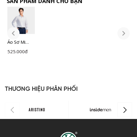
SẢN PHẨM DÀNH CHO BẠN
Áo Sơ Mi
Á
Nam Trắng
N
525.000
đ
5
Insidemen
I
Slim Fit
S
ILS158F0H0
I
THƯƠNG HIỆU PHÂN PHỐI