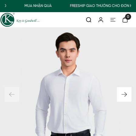
00Đ
MUA NHẬN QUÀ
FREESHIP GIAO THƯỜNG CHO ĐƠN HÀN
0