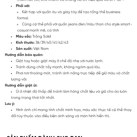
Phối với:
Kết hợp với quần âu và giày tây để tạo tổng thể business
formal.
Cũng có thể phối với quần jeans đen/màu than cho style smart-
casual mạnh mẽ, cá tính
Màu sắc:
Trắng Solid
Kích thước:
38/39/40/41/42/43
Sản xuất:
Việt Nam
Hướng dẫn bảo quản:
Giặt tay hoặc giặt máy ở chế độ nhẹ với nước lạnh.
Tránh dùng chất tẩy mạnh, không ngâm quá lâu.
Phơi nơi thoáng mát, tránh ánh nắng trực tiếp để giữ màu và chất
lượng vải.
Hướng dẫn giặt ủi:
Ủi ở nhiệt độ thấp để tránh làm hỏng chất liệu và giữ cho áo luôn
trong trạng thái tốt nhất.
Lưu ý:
Hình ảnh chỉ mang tính chất minh họa, màu sắc thực tế có thể thay
đổi tùy thuộc vào điều kiện ánh sáng và màn hình hiển thị.