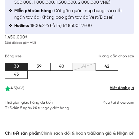
500.000, 1.000.000, 1.500.000, 2.000.000 VNĐ)
Miễn phí sửa hàng:
Cắt gấu quần, bóp bụng, sửa cắt
ngắn tay áo (Không bao gồm tay áo Vest/Blazer)
Hotline:
18006226 hỗ trợ từ 8h00:22h00
1,450,000₫
(Giá đã bao gồm VAT)
Bảng size
Hướng dẫn chọn size
38
39
40
41
42
43
Viết đánh giá
4.5
(406)
Thời gian giao hàng dự kiến
Mua tại showroom
Từ 3 đến 5 ngày kể từ ngày đặt hàng
Chi tiết sản phẩm
Chính sách đổi & hoàn trả
Đánh giá & Nhận xét