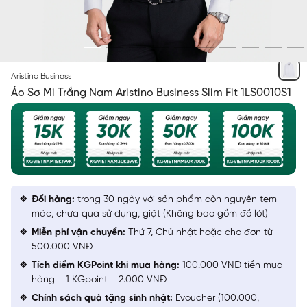
TRẮNG SOLID
Aristino Business
Áo Sơ Mi Trắng Nam Aristino Business Slim Fit 1LS0010S1
Đổi hàng:
trong 30 ngày với sản phẩm còn nguyên tem
mác, chưa qua sử dụng, giặt (Không bao gồm đồ lót)
Miễn phí vận chuyển:
Thứ 7, Chủ nhật hoặc cho đơn từ
500.000 VNĐ
Tích điểm KGPoint khi mua hàng:
100.000 VNĐ tiền mua
hàng = 1 KGpoint = 2.000 VNĐ
Chính sách quà tặng sinh nhật:
Evoucher (100.000,