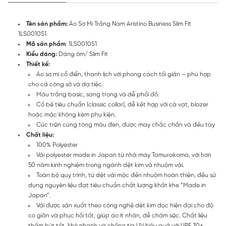
Tên sản phẩm:
Áo Sơ Mi Trắng Nam Aristino Business Slim Fit
1LS0010S1
Mã sản phẩm
: 1LS0010S1
Kiểu dáng:
Dáng ôm/ Slim Fit
Thiết kế:
Áo sơ mi cổ điển, thanh lịch với phong cách tối giản – phù hợp
cho cả công sở và dạ tiệc.
Màu trắng basic, sang trọng và dễ phối đồ.
Cổ bẻ tiêu chuẩn (classic collar), dễ kết hợp với cà vạt, blazer
hoặc mặc không kèm phụ kiện.
Cúc tròn cùng tông màu đen, được may chắc chắn và đều tay
Chất liệu:
100% Polyester
Vải polyester made in Japan từ nhà máy Tamurakoma, với hơn
50 năm kinh nghiệm trong ngành dệt kim và nhuộm vải.
Toàn bộ quy trình, từ dệt vải mộc đến nhuộm hoàn thiện, đều sử
dụng nguyên liệu đạt tiêu chuẩn chất lượng khắt khe “Made in
Japan”.
Vải được sản xuất theo công nghệ dệt kim dọc hiện đại cho độ
co giãn và phục hồi tốt, giúp áo ít nhăn, dễ chăm sóc. Chất liệu
thấm hút tốt, khô nhanh và chống tia UV hiệu quả với UPF 30+.