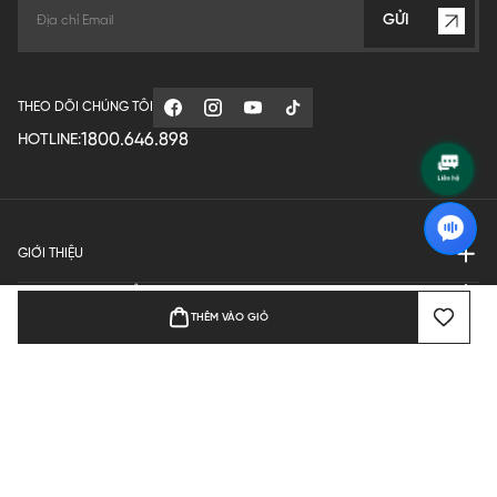
GỬI
THEO DÕI CHÚNG TÔI
1800.646.898
HOTLINE:
GIỚI THIỆU
QUY ĐỊNH HOẠT ĐỘNG
THÊM VÀO GIỎ
MANUFACTURE
THANH TOÁN