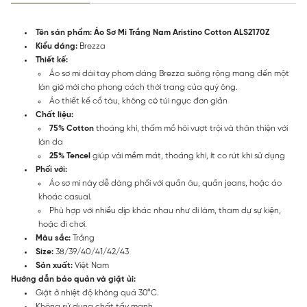
Tên sản phẩm: Áo Sơ Mi Trắng Nam Aristino Cotton ALS2170Z
Kiểu dáng:
Brezza
Thiết kế:
Áo sơ mi dài tay phom dáng Brezza suông rộng mang đến một
làn gió mới cho phong cách thời trang của quý ông.
Áo thiết kế cổ tàu, không có túi ngực đơn giản
Chất liệu:
75% Cotton
thoáng khí, thấm mồ hôi vượt trội và thân thiện với
làn da
25% Tencel
giúp vải mềm mát, thoáng khí, ít co rút khi sử dụng
Phối với:
Áo sơ mi này dễ dàng phối với quần âu, quần jeans, hoặc áo
khoác casual.
Phù hợp với nhiều dịp khác nhau như đi làm, tham dự sự kiện,
hoặc đi chơi.
Màu sắc:
Trắng
Size:
38/39/40/41/42/43
Sản xuất:
Việt Nam
Hướng dẫn bảo quản và giặt ủi:
Giặt ở nhiệt độ không quá 30°C.
Không sử dụng chất tẩy mạnh.