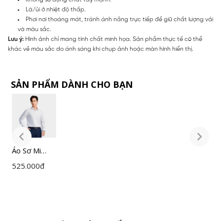
Là/ủi ở nhiệt độ thấp.
Phơi nơi thoáng mát, tránh ánh nắng trực tiếp để giữ chất lượng vải
và màu sắc.
Lưu ý:
Hình ảnh chỉ mang tính chất minh họa. Sản phẩm thực tế có thể
khác về màu sắc do ánh sáng khi chụp ảnh hoặc màn hình hiển thị.
SẢN PHẨM DÀNH CHO BẠN
Áo Sơ Mi
Á
Nam Trắng
N
525.000
đ
5
Insidemen
I
Slim Fit
S
ILS158F0H0
I