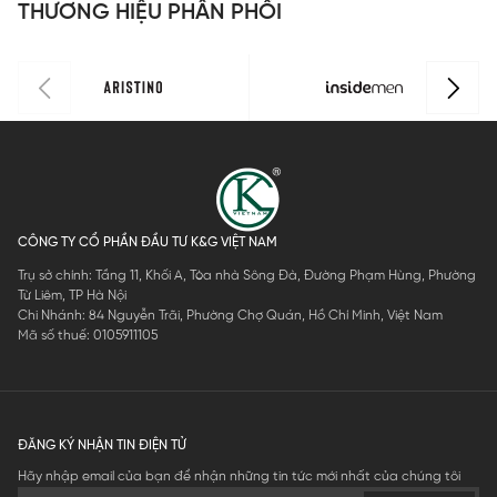
THƯƠNG HIỆU PHÂN PHỐI
CÔNG TY CỔ PHẦN ĐẦU TƯ K&G VIỆT NAM
Trụ sở chính: Tầng 11, Khối A, Tòa nhà Sông Đà, Đường Phạm Hùng, Phường
Từ Liêm, TP Hà Nội
Chi Nhánh: 84 Nguyễn Trãi, Phường Chợ Quán, Hồ Chí Minh, Việt Nam
Mã số thuế: 0105911105
ĐĂNG KÝ NHẬN TIN ĐIỆN TỬ
Hãy nhập email của bạn để nhận những tin tức mới nhất của chúng tôi