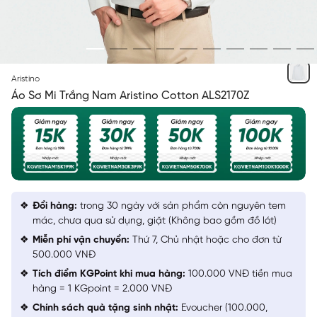
TRẮNG
Aristino
Áo Sơ Mi Trắng Nam Aristino Cotton ALS2170Z
Đổi hàng:
trong 30 ngày với sản phẩm còn nguyên tem
mác, chưa qua sử dụng, giặt (Không bao gồm đồ lót)
Miễn phí vận chuyển:
Thứ 7, Chủ nhật hoặc cho đơn từ
500.000 VNĐ
Tích điểm KGPoint khi mua hàng:
100.000 VNĐ tiền mua
hàng = 1 KGpoint = 2.000 VNĐ
Chính sách quà tặng sinh nhật:
Evoucher (100.000,