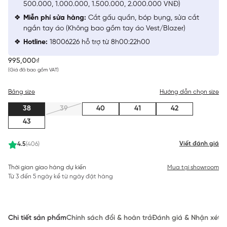
500.000, 1.000.000, 1.500.000, 2.000.000 VNĐ)
Miễn phí sửa hàng:
Cắt gấu quần, bóp bụng, sửa cắt
ngắn tay áo (Không bao gồm tay áo Vest/Blazer)
Hotline:
18006226 hỗ trợ từ 8h00:22h00
995,000₫
(Giá đã bao gồm VAT)
Bảng size
Hướng dẫn chọn size
38
39
40
41
42
43
Viết đánh giá
4.5
(406)
Thời gian giao hàng dự kiến
Mua tại showroom
Từ 3 đến 5 ngày kể từ ngày đặt hàng
Chi tiết sản phẩm
Chính sách đổi & hoàn trả
Đánh giá & Nhận xét