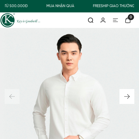
G TỪ 500.000Đ
MUA NHẬN QUÀ
FREESHIP GIAO THƯỜNG C
0