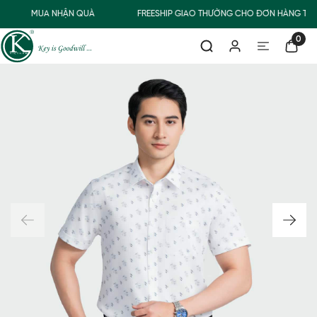
MUA NHẬN QUÀ
FREESHIP GIAO THƯỜNG CHO ĐƠN HÀNG TỪ 
0