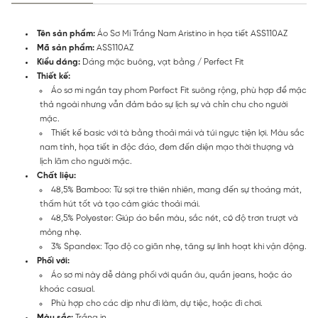
Tên sản phẩm:
Áo Sơ Mi Trắng Nam Aristino in họa tiết ASS110AZ
Mã sản phẩm:
ASS110AZ
Kiểu dáng:
Dáng mặc buông, vạt bằng / Perfect Fit
Thiết kế:
Áo sơ mi ngắn tay phom Perfect Fit suông rộng, phù hợp để mặc
thả ngoài nhưng vẫn đảm bảo sự lịch sự và chỉn chu cho người
mặc.
Thiết kế basic với tà bằng thoải mái và túi ngực tiện lợi. Màu sắc
nam tính, họa tiết in độc đáo, đem đến diện mạo thời thượng và
lịch lãm cho người mặc.
Chất liệu:
48,5% Bamboo: Từ sợi tre thiên nhiên, mang đến sự thoáng mát,
thấm hút tốt và tạo cảm giác thoải mái.
48,5% Polyester: Giúp áo bền màu, sắc nét, có độ trơn trượt và
mỏng nhẹ.
3% Spandex: Tạo độ co giãn nhẹ, tăng sự linh hoạt khi vận động.
Phối với:
Áo sơ mi này dễ dàng phối với quần âu, quần jeans, hoặc áo
khoác casual.
Phù hợp cho các dịp như đi làm, dự tiệc, hoặc đi chơi.
Màu sắc:
Trắng in