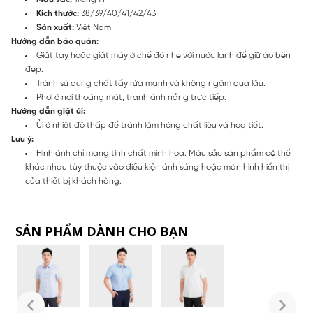
Kích thước:
38/39/40/41/42/43
Sản xuất:
Việt Nam
Hướng dẫn bảo quản:
Giặt tay hoặc giặt máy ở chế độ nhẹ với nước lạnh để giữ áo bền
đẹp.
Tránh sử dụng chất tẩy rửa mạnh và không ngâm quá lâu.
Phơi ở nơi thoáng mát, tránh ánh nắng trực tiếp.
Hướng dẫn giặt ủi:
Ủi ở nhiệt độ thấp để tránh làm hỏng chất liệu và họa tiết.
Lưu ý:
Hình ảnh chỉ mang tính chất minh họa. Màu sắc sản phẩm có thể
khác nhau tùy thuộc vào điều kiện ánh sáng hoặc màn hình hiển thị
của thiết bị khách hàng.
SẢN PHẨM DÀNH CHO BẠN