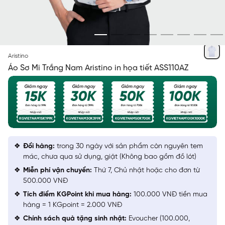
TRẮNG
Aristino
Áo Sơ Mi Trắng Nam Aristino in họa tiết ASS110AZ
Đổi hàng:
trong 30 ngày với sản phẩm còn nguyên tem
mác, chưa qua sử dụng, giặt (Không bao gồm đồ lót)
Miễn phí vận chuyển:
Thứ 7, Chủ nhật hoặc cho đơn từ
500.000 VNĐ
Tích điểm KGPoint khi mua hàng:
100.000 VNĐ tiền mua
hàng = 1 KGpoint = 2.000 VNĐ
Chính sách quà tặng sinh nhật:
Evoucher (100.000,