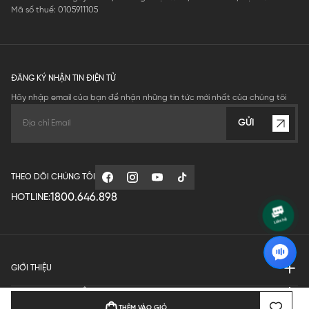
Mã số thuế: 0105911105
ĐĂNG KÝ NHẬN TIN ĐIỆN TỬ
Hãy nhập email của bạn để nhận những tin tức mới nhất của chúng tôi
GỬI
THEO DÕI CHÚNG TÔI
1800.646.898
HOTLINE:
GIỚI THIỆU
QUY ĐỊNH HOẠT ĐỘNG
THÊM VÀO GIỎ