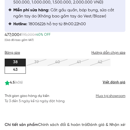
500.000, 1.000.000, 1.500.000, 2.000.000 VNĐ)
Miễn phí sửa hàng:
Cắt gấu quần, bóp bụng, sửa cắt
ngắn tay áo (Không bao gồm tay áo Vest/Blazer)
Hotline:
18006226 hỗ trợ từ 8h00:22h00
477,000₫
795,000₫
40% OFF
(Giá đã bao gồm VAT)
Bảng size
Hướng dẫn chọn size
38
39
40
41
42
43
Viết đánh giá
4.5
(406)
Thời gian giao hàng dự kiến
Mua tại showroom
Từ 3 đến 5 ngày kể từ ngày đặt hàng
Chi tiết sản phẩm
Chính sách đổi & hoàn trả
Đánh giá & Nhận xét