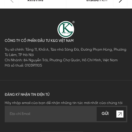
CÔNG TY CỔ PHẦN ĐẦU TƯ K&G VIỆT NAM
Trụ sở chính: Tầng 11, Khối A, Tòa nhà Sông Đà, Đường Phạm Hùng, Phường
Từ Liêm, TP Hà Nội
Chi Nhánh: 84 Nguyễn Trãi, Phường Chợ Quán, Hồ Chí Minh, Việt Nam
Mã số thuế: 0105911105
ĐĂNG KÝ NHẬN TIN ĐIỆN TỬ
Hãy nhập email của bạn để nhận những tin tức mới nhất của chúng tôi
GỬI