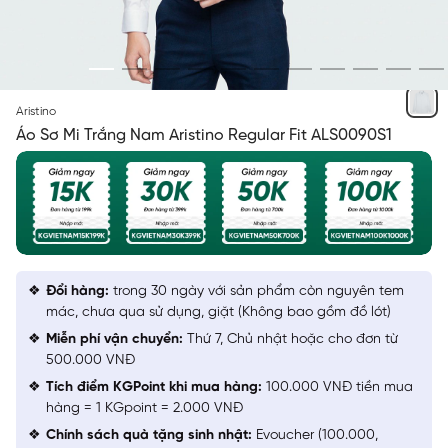
TRẮNG SOLID
Aristino
Áo Sơ Mi Trắng Nam Aristino Regular Fit ALS0090S1
Đổi hàng:
trong 30 ngày với sản phẩm còn nguyên tem
mác, chưa qua sử dụng, giặt (Không bao gồm đồ lót)
Miễn phí vận chuyển:
Thứ 7, Chủ nhật hoặc cho đơn từ
500.000 VNĐ
Tích điểm KGPoint khi mua hàng:
100.000 VNĐ tiền mua
hàng = 1 KGpoint = 2.000 VNĐ
Chính sách quà tặng sinh nhật:
Evoucher (100.000,