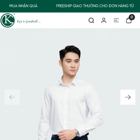
MUA NHẬN QUÀ
FREESHIP GIAO THƯỜNG CHO ĐƠN HÀNG TỪ 50
0