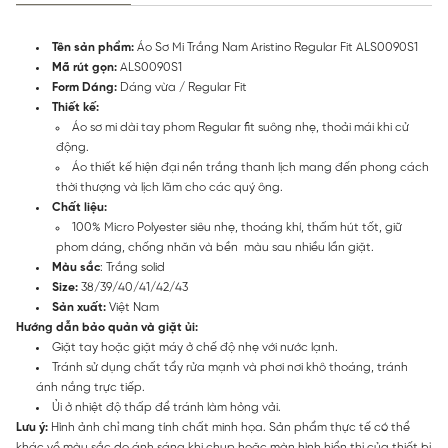
Tên sản phẩm:
Áo Sơ Mi Trắng Nam Aristino Regular Fit ALS0090S1
Mã rút gọn:
ALS0090S1
Form Dáng:
Dáng vừa / Regular Fit
Thiết kế:
Áo sơ mi dài tay phom Regular fit suông nhẹ, thoải mái khi cử
động.
Áo thiết kế hiện đại nền trắng thanh lịch mang đến phong cách
thời thượng và lịch lãm cho các quý ông.
Chất liệu:
100% Micro Polyester siêu nhẹ, thoáng khí, thấm hút tốt, giữ
phom dáng, chống nhăn và bền màu sau nhiều lần giặt.
Màu sắc
: Trắng solid
Size:
38/39/40/41/42/43
Sản xuất:
Việt Nam
Hướng dẫn bảo quản và giặt ủi:
Giặt tay hoặc giặt máy ở chế độ nhẹ với nước lạnh.
Tránh sử dụng chất tẩy rửa mạnh và phơi nơi khô thoáng, tránh
ánh nắng trực tiếp.
Ủi ở nhiệt độ thấp để tránh làm hỏng vải.
Lưu ý:
Hình ảnh chỉ mang tính chất minh họa. Sản phẩm thực tế có thể
khác về màu sắc do ánh sáng khi chụp hoặc màn hình hiển thị của thiết bị