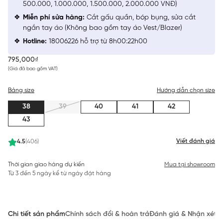
500.000, 1.000.000, 1.500.000, 2.000.000 VNĐ)
Miễn phí sửa hàng:
Cắt gấu quần, bóp bụng, sửa cắt
ngắn tay áo (Không bao gồm tay áo Vest/Blazer)
Hotline:
18006226 hỗ trợ từ 8h00:22h00
795,000₫
(Giá đã bao gồm VAT)
Bảng size
Hướng dẫn chọn size
38
39
40
41
42
43
Viết đánh giá
4.5
(406)
Thời gian giao hàng dự kiến
Mua tại showroom
Từ 3 đến 5 ngày kể từ ngày đặt hàng
Chi tiết sản phẩm
Chính sách đổi & hoàn trả
Đánh giá & Nhận xét