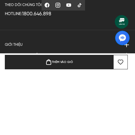
THEO DÕI CHÚNG TÔI
1800.646.898
HOTLINE:
GIỚI THIỆU
QUY ĐỊNH HOẠT ĐỘNG
THÊM VÀO GIỎ
MANUFACTURE
THANH TOÁN
Bản quyền © 2024 KGVIETNAM