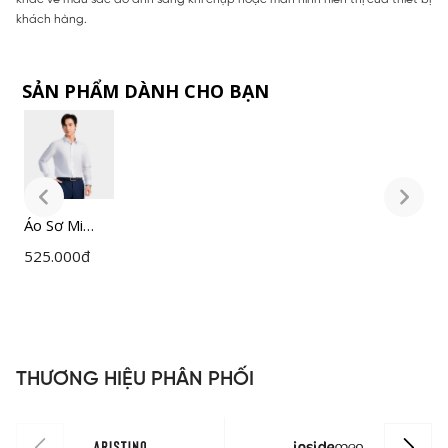
khách hàng.
SẢN PHẨM DÀNH CHO BẠN
Áo Sơ Mi
Á
Nam Trắng
N
525.000
đ
5
Insidemen
I
Slim Fit
S
ILS158F0H0
I
THƯƠNG HIỆU PHÂN PHỐI