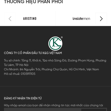
THƯƠNG HIỆU PHÂN PHỐI
CÔNG TY CỔ PHẦN ĐẦU TƯ K&G VIỆT NAM
Trụ sở chính: Tầng 11, Khối A, Tòa nhà Sông Đà, Đường Phạm Hùng, Phường
Từ Liêm, TP Hà Nội
Chi Nhánh: 84 Nguyễn Trãi, Phường Chợ Quán, Hồ Chí Minh, Việt Nam
Mã số thuế: 0105911105
ĐĂNG KÝ NHẬN TIN ĐIỆN TỬ
Hãy nhập email của bạn để nhận những tin tức mới nhất của chúng tôi