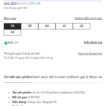
456,250₫
625,000₫
27% OFF
(Giá đã bao gồm VAT)
Bảng size
Hướng dẫn chọn size
38
39
40
41
42
43
Viết đánh giá
4.5
(406)
Thời gian giao hàng dự kiến
Mua tại showroom
Từ 3 đến 5 ngày kể từ ngày đặt hàng
Chi tiết sản phẩm
Chính sách đổi & hoàn trả
Đánh giá & Nhận xét
Tên sản phẩm:
Áo Sơ mi Trắng Nam Insidemen ILS0710Z
Mã rút gọn:
ILS0710Z
Kiểu dáng:
Dáng vừa/ Regular Fit