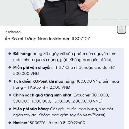
TRẮNG
Insidemen
Áo Sơ mi Trắng Nam Insidemen ILS0710Z
Đổi hàng:
trong 30 ngày với sản phẩm còn nguyên tem
mác, chưa qua sử dụng, giặt (Không bao gồm đồ lót)
Miễn phí vận chuyển:
Thứ 7, Chủ nhật hoặc cho đơn từ
500.000 VNĐ
Tích điểm KGPoint khi mua hàng:
100.000 VNĐ tiền mua
hàng = 1 KGpoint = 2.000 VNĐ
Chính sách quà tặng sinh nhật:
Evoucher (100.000,
500.000, 1.000.000, 1.500.000, 2.000.000 VNĐ)
Miễn phí sửa hàng:
Cắt gấu quần, bóp bụng, sửa cắt
ngắn tay áo (Không bao gồm tay áo Vest/Blazer)
Hotline:
18006226 hỗ trợ từ 8h00:22h00