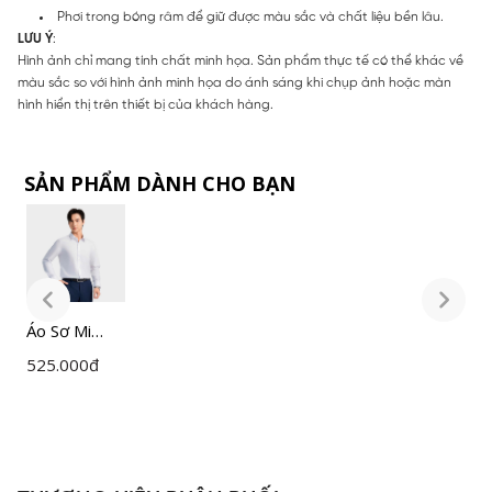
Phơi trong bóng râm để giữ được màu sắc và chất liệu bền lâu.
LƯU Ý
:
Hình ảnh chỉ mang tính chất minh họa. Sản phẩm thực tế có thể khác về
màu sắc so với hình ảnh minh họa do ánh sáng khi chụp ảnh hoặc màn
hình hiển thị trên thiết bị của khách hàng.
SẢN PHẨM DÀNH CHO BẠN
Áo Sơ Mi
Á
Nam Trắng
N
525.000
đ
5
Insidemen
I
Slim Fit
S
ILS158F0H0
I