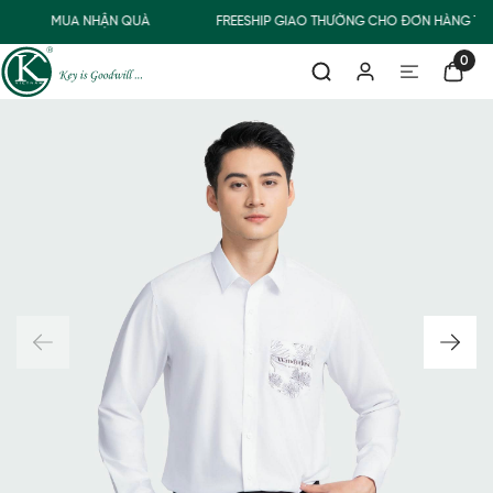
MUA NHẬN QUÀ
FREESHIP GIAO THƯỜNG CHO ĐƠN HÀNG TỪ 
0