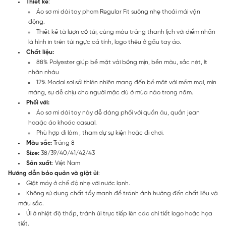
Thiết kế
:
Áo sơ mi dài tay phom Regular Fit suông nhẹ thoải mái vận
động.
Thiết kế tà lượn có túi, cùng màu trắng thanh lịch với điểm nhấn
là hình in trên túi ngực cá tính, logo thêu ở gấu tay áo.
Chất liệu:
88% Polyester giúp bề mặt vải bóng mịn, bền màu, sắc nét, ít
nhăn nhàu
12% Modal sợi sồi thiên nhiên mang đến bề mặt vải mềm mại, mịn
màng, sự dễ chịu cho người mặc dù ở mùa nào trong năm.
Phối với:
Áo sơ mi dài tay này dễ dàng phối với quần âu, quần jean
hoaặc áo khoác casual.
Phù hợp đi làm , tham dự sự kiện hoặc đi chơi.
Màu sắc:
Trắng 8
Size:
38/39/40/41/42/43
Sản xuất
: Việt Nam
Hướng dẫn bảo quản và giặt ủi
:
Giặt máy ở chế độ nhẹ với nước lạnh.
Không sử dụng chất tẩy mạnh để tránh ảnh hưởng đến chất liệu và
màu sắc.
Ủi ở nhiệt độ thấp, tránh ủi trực tiếp lên các chi tiết logo hoặc họa
tiết.