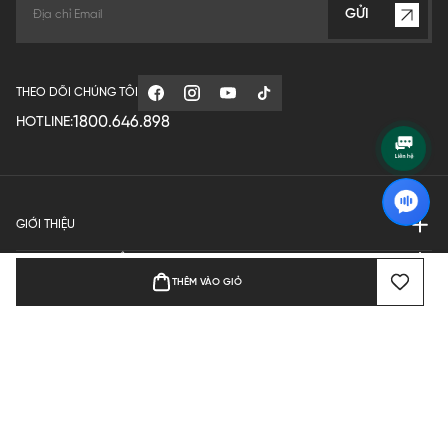
GỬI
THEO DÕI CHÚNG TÔI
1800.646.898
HOTLINE:
GIỚI THIỆU
QUY ĐỊNH HOẠT ĐỘNG
THÊM VÀO GIỎ
MANUFACTURE
THANH TOÁN