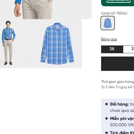
XANH KẺ TRẮNG
Bảng size
38
3
Thời gian giao hàng
Từ 3 đến 5 ngày kể
Đổi hàng:
tr
chưa qua sử
Miễn phí vậ
500.000 V
Tích điểm K