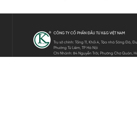
CÔNG TY CỔ PHẦN ĐẦU TƯ K&G VIỆT NAM
Trụ sở chính: Tầng 11, Khối A, Tòa nhà Sông Đà,
Phường Từ Liêm, TP Hà Nội
Chi Nhánh: 84 Nguyễn Trãi, Phường Chợ Quán, Hồ
Mã số thuế: 0105911105
ĐĂNG KÝ NHẬN TIN ĐIỆN TỬ
Hãy nhập email của bạn để nhận những tin tức mới nhất của 
THEO DÕI CHÚNG TÔI