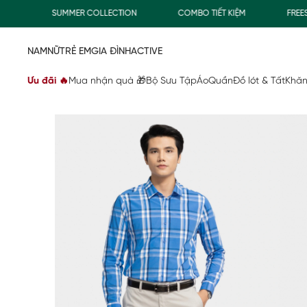
SUMMER COLLECTION
COMBO TIẾT KIỆM
FREESHIP
NAM
NỮ
TRẺ EM
GIA ĐÌNH
ACTIVE
Ưu đãi 🔥
Mua nhận quà 🎁
Bộ Sưu Tập
Áo
Quần
Đồ lót & Tất
Khăn