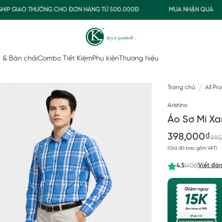
 GIAO THƯỜNG CHO ĐƠN HÀNG TỪ 500.000Đ
MUA NHẬN QUÀ
 & Bàn chải
Combo Tiết Kiệm
Phụ kiện
Thương hiệu
Trang chủ
All Pr
Aristino
Áo Sơ Mi Xa
398,000₫
995
(Giá đã bao gồm VAT)
Viết đán
4.5
(406)