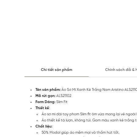
Chi tiết sản phẩm
Chính sách đổi & 
Tên sản phẩm:
Áo Sơ Mi Xanh Kẻ Trắng Nam Aristino ALS211
Mã rút gọn:
ALS21102
Form Dáng:
Slim Fit
Thiết kế
:
Áo sơ mi dài tay phom Slim fit ôm vừa mang lại vẻ ngoài
Áo thiết kế tà lượn, không túi. Gam màu xanh kẻ trắng 
Chất liệu:
50% Modal giúp áo mềm mại và thấm hút tốt.