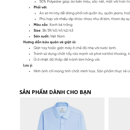
50% Polyester giúp áo bền màu, sắc nét, mặt vải trơn t
Phối với:
Áo sơ mi này dễ dàng phối với quần âu, quần jeans, ho
Phù hợp với nhiều dịp khác nhau như đi làm, tham dự sự k
Màu sắc
: Xanh kẻ trắng
Size
: 38/39/40/41/42/43
Sản xuất:
Việt Nam
Hướng dẫn bảo quản và giặt ủi:
Giặt tay hoặc giặt máy ở chế độ nhẹ với nước lạnh.
Tránh sử dụng chất tẩy rửa mạnh và phơi nơi khô thoáng, t
Ủi ở nhiệt độ thấp để tránh làm hỏng vải.
Lưu ý:
Hình ảnh chỉ mang tính chất minh họa. Sản phẩm thực tế c
SẢN PHẨM DÀNH CHO BẠN