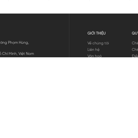
GIỚI THIỆU
QU
 Đường Phạm Hùng,
Về chúng tôi
Chí
Liên hệ
Chí
 Chí Minh, Việt Nam
Văn hoá
Điề
Tuyển dụng
Chí
Tin tức
Thô
Hư
Chí
THANH TOÁN
chúng tôi
GỬI
1800.646.898
HOTLINE: