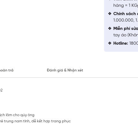
hàng = 1 KG
Chính sách 
1.000.000, 
Miễn phí sử
tay áo (Khô
Hotline:
1800
hoàn trả
Đánh giá & Nhận xét
02
 lịch lãm cho qúy ông
trẻ trung nam tính, dễ kết hợp trang phục