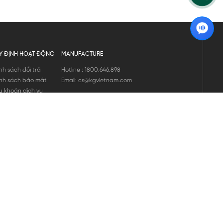
Y ĐỊNH HOẠT ĐỘNG
MANUFACTURE
nh sách đổi trả
Hotline : 1800.646.898
nh sách bảo mật
Email: cs@kgvietnam.com
u khoản dịch vụ
nh sách bảo hành
ng tin hàng hóa
ớng dẫn mua hàng
nh sách vận chuyển