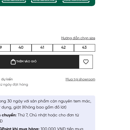
Hướng dẫn chọn size
9
40
41
42
43
THÊM VÀO GIỎ
 dự kiến
Mua tại showroom
 từ ngày đặt hàng
ong 30 ngày với sản phẩm còn nguyên tem mác,
 dụng, giặt (Không bao gồm đồ lót)
n chuyển:
Thứ 7, Chủ nhật hoặc cho đơn từ
NĐ
GPoint khi mua hàng:
100.000 VNĐ tiền mua