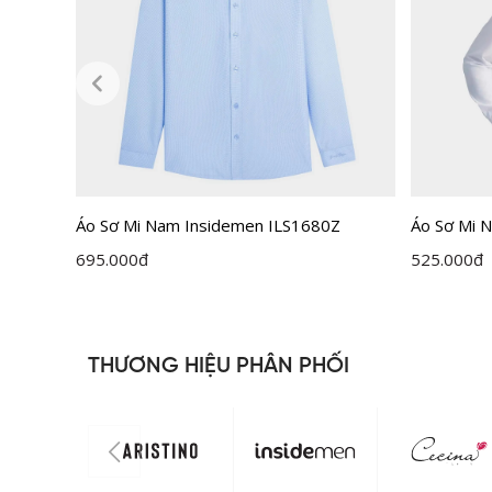
Áo Sơ Mi Nam Insidemen ILS1680Z
Áo Sơ Mi N
ILS158F0
695.000
đ
525.000
đ
THƯƠNG HIỆU PHÂN PHỐI