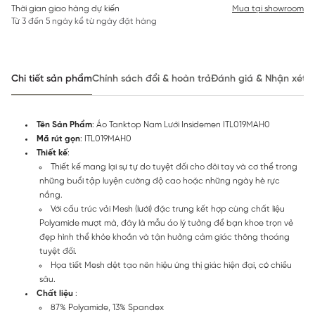
Thời gian giao hàng dự kiến
Mua tại showroom
Từ 3 đến 5 ngày kể từ ngày đặt hàng
Chi tiết sản phẩm
Chính sách đổi & hoàn trả
Đánh giá & Nhận xét
Tên Sản Phẩm
: Áo Tanktop Nam Lưới Insidemen ITL019MAH0
Mã rút gọn
: ITL019MAH0
Thiết kế
:
Thiết kế mang lại sự tự do tuyệt đối cho đôi tay và cơ thể trong
những buổi tập luyện cường độ cao hoặc những ngày hè rực
nắng.
Với cấu trúc vải Mesh (lưới) đặc trưng kết hợp cùng chất liệu
Polyamide mượt mà, đây là mẫu áo lý tưởng để bạn khoe trọn vẻ
đẹp hình thể khỏe khoắn và tận hưởng cảm giác thông thoáng
tuyệt đối.
Họa tiết Mesh dệt tạo nên hiệu ứng thị giác hiện đại, có chiều
sâu.
Chất liệu
:
87% Polyamide, 13% Spandex