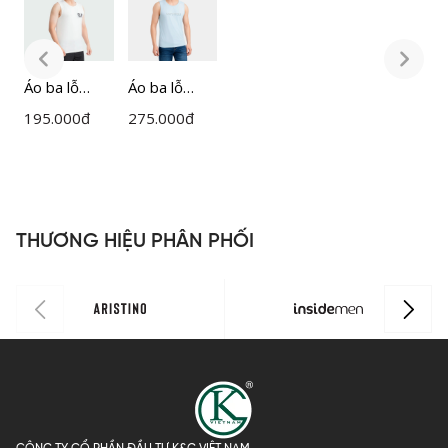
Áo ba lỗ
Áo ba lỗ
Á
Nam
Tanktop
195.000
đ
275.000
đ
1
Insidemen
nam
I
ITT006S3
Insidemen
I
mềm mượt
mịn mát
ITL011MAH
THƯƠNG HIỆU PHÂN PHỐI
0