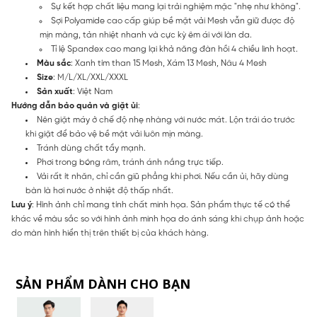
Sự kết hợp chất liệu mang lại trải nghiệm mặc "nhẹ như không".
Sợi Polyamide cao cấp giúp bề mặt vải Mesh vẫn giữ được độ
mịn màng, tản nhiệt nhanh và cực kỳ êm ái với làn da.
Tỉ lệ Spandex cao mang lại khả năng đàn hồi 4 chiều linh hoạt.
Màu sắc
: Xanh tím than 15 Mesh, Xám 13 Mesh, Nâu 4 Mesh
Size
: M/L/XL/XXL/XXXL
Sản xuất
: Việt Nam
Hướng dẫn bảo quản và giặt ủi
:
Nên giặt máy ở chế độ nhẹ nhàng với nước mát. Lộn trái áo trước
khi giặt để bảo vệ bề mặt vải luôn mịn màng.
Tránh dùng chất tẩy mạnh.
Phơi trong bóng râm, tránh ánh nắng trực tiếp.
Vải rất ít nhăn, chỉ cần giũ phẳng khi phơi. Nếu cần ủi, hãy dùng
bàn là hơi nước ở nhiệt độ thấp nhất.
Lưu ý
: Hình ảnh chỉ mang tính chất minh họa. Sản phẩm thực tế có thể
khác về màu sắc so với hình ảnh minh họa do ánh sáng khi chụp ảnh hoặc
do màn hình hiển thị trên thiết bị của khách hàng.
SẢN PHẨM DÀNH CHO BẠN