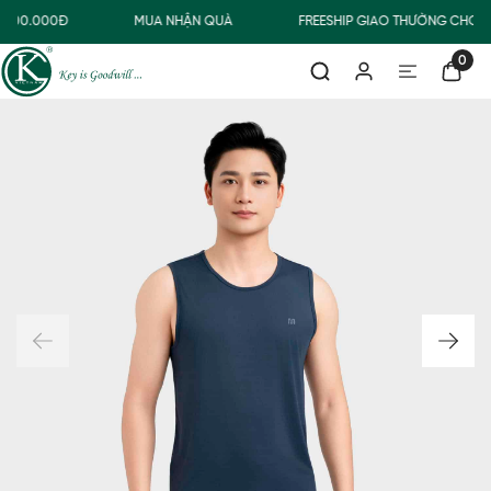
 500.000Đ
MUA NHẬN QUÀ
FREESHIP GIAO THƯỜNG CHO Đ
0