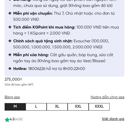
mác, chưa qua sử dụng, giặt (Không bao gồm đồ lót)
Miễn phí vận chuyển:
Thứ 7, Chủ nhật hoặc cho đơn từ
500.000 VNĐ
Tích điểm KGPoint khi mua hàng:
100.000 VNĐ tiền mua
hàng = 1 KGpoint = 2.000 VNĐ
Chính sách quà tặng sinh nhật:
Evoucher (100.000,
500.000, 1.000.000, 1.500.000, 2.000.000 VNĐ)
Miễn phí sửa hàng:
Cắt gấu quần, bóp bụng, sửa cắt
ngắn tay áo (Không bao gồm tay áo Vest/Blazer)
Hotline:
18006226 hỗ trợ từ 8h00:22h00
275,000₫
(Giá đã bao gồm VAT)
Bảng size
Hướng dẫn chọn size
M
L
XL
XXL
XXXL
Viết đánh giá
4.5
(406)