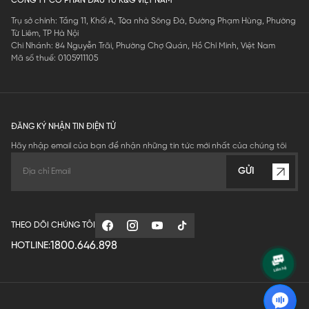
CÔNG TY CỔ PHẦN ĐẦU TƯ K&G VIỆT NAM
Trụ sở chính: Tầng 11, Khối A, Tòa nhà Sông Đà, Đường Phạm Hùng, Phường
Từ Liêm, TP Hà Nội
Chi Nhánh: 84 Nguyễn Trãi, Phường Chợ Quán, Hồ Chí Minh, Việt Nam
Mã số thuế: 0105911105
ĐĂNG KÝ NHẬN TIN ĐIỆN TỬ
Hãy nhập email của bạn để nhận những tin tức mới nhất của chúng tôi
GỬI
THEO DÕI CHÚNG TÔI
1800.646.898
HOTLINE: