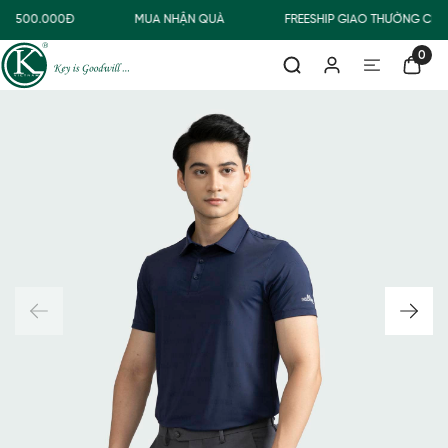
TỪ 500.000Đ
MUA NHẬN QUÀ
FREESHIP GIAO THƯỜNG CHO
0