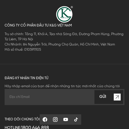
CÔNG TY CỔ PHẦN ĐẦU TƯ K&G VIỆT NAM
Trụ sở chính: Tầng 11, Khối A, Tòa nhà Sông Đà, Đường Phạm Hùng, Phường
Từ Liêm, TP Hà Nội
Chi Nhánh: 84 Nguyễn Trãi, Phường Chợ Quán, Hồ Chí Minh, Việt Nam
Mã số thuế: 0105911105
ĐĂNG KÝ NHẬN TIN ĐIỆN TỬ
Hãy nhập email của bạn để nhận những tin tức mới nhất của chúng tôi
GỬI
THEO DÕI CHÚNG TÔI
1800.646.898
HOTLINE: