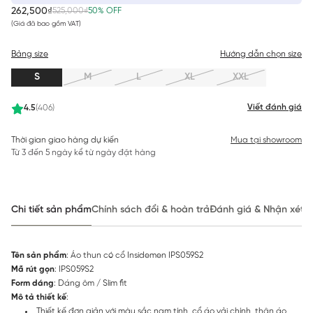
262,500₫
525,000₫
50% OFF
(Giá đã bao gồm VAT)
Bảng size
Hướng dẫn chọn size
S
M
L
XL
XXL
Viết đánh giá
4.5
(406)
Thời gian giao hàng dự kiến
Mua tại showroom
Từ 3 đến 5 ngày kể từ ngày đặt hàng
Chi tiết sản phẩm
Chính sách đổi & hoàn trả
Đánh giá & Nhận xét
Tên sản phẩm
: Áo thun có cổ Insidemen IPS059S2
Mã rút gọn
: IPS059S2
Form dáng
: Dáng ôm / Slim fit
Mô tả thiết kế
:
Thiết kế đơn giản với màu sắc nam tính, cổ áo vải chính, thân áo