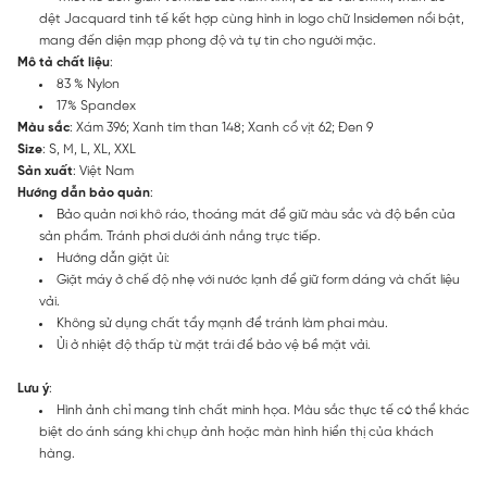
dệt Jacquard tinh tế kết hợp cùng hình in logo chữ Insidemen nổi bật,
mang đến diện mạp phong độ và tự tin cho người mặc.
Mô tả chất liệu
:
83 % Nylon
17% Spandex
Màu sắc
: Xám 396; Xanh tím than 148; Xanh cổ vịt 62; Đen 9
Size
: S, M, L, XL, XXL
Sản xuất
: Việt Nam
Hướng dẫn bảo quản
:
Bảo quản nơi khô ráo, thoáng mát để giữ màu sắc và độ bền của
sản phẩm. Tránh phơi dưới ánh nắng trực tiếp.
Hướng dẫn giặt ủi:
Giặt máy ở chế độ nhẹ với nước lạnh để giữ form dáng và chất liệu
vải.
Không sử dụng chất tẩy mạnh để tránh làm phai màu.
Ủi ở nhiệt độ thấp từ mặt trái để bảo vệ bề mặt vải.
Lưu ý
:
Hình ảnh chỉ mang tính chất minh họa. Màu sắc thực tế có thể khác
biệt do ánh sáng khi chụp ảnh hoặc màn hình hiển thị của khách
hàng.