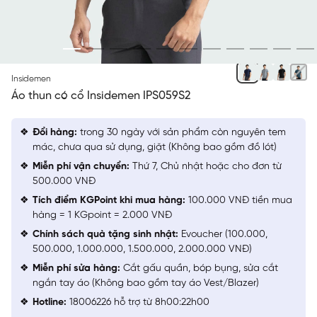
XANH TÍM THAN 148
Insidemen
Áo thun có cổ Insidemen IPS059S2
Đổi hàng:
trong 30 ngày với sản phẩm còn nguyên tem
mác, chưa qua sử dụng, giặt (Không bao gồm đồ lót)
Miễn phí vận chuyển:
Thứ 7, Chủ nhật hoặc cho đơn từ
500.000 VNĐ
Tích điểm KGPoint khi mua hàng:
100.000 VNĐ tiền mua
hàng = 1 KGpoint = 2.000 VNĐ
Chính sách quà tặng sinh nhật:
Evoucher (100.000,
500.000, 1.000.000, 1.500.000, 2.000.000 VNĐ)
Miễn phí sửa hàng:
Cắt gấu quần, bóp bụng, sửa cắt
ngắn tay áo (Không bao gồm tay áo Vest/Blazer)
Hotline:
18006226 hỗ trợ từ 8h00:22h00