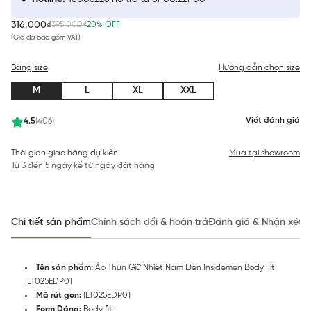
316,000₫
395,000₫
20% OFF
(Giá đã bao gồm VAT)
Bảng size
Hướng dẫn chọn size
M
L
XL
XXL
Viết đánh giá
4.5
(406)
Thời gian giao hàng dự kiến
Mua tại showroom
Từ 3 đến 5 ngày kể từ ngày đặt hàng
Chi tiết sản phẩm
Chính sách đổi & hoàn trả
Đánh giá & Nhận xét
Tên sản phẩm:
Áo Thun Giữ Nhiệt Nam Đen Insidemen Body Fit
ILT025EDP01
Mã rút gọn:
ILT025EDP01
Form Dáng:
Body fit