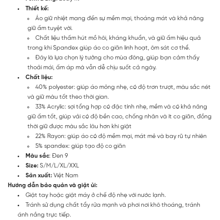
Thiết kế:
Áo giữ nhiệt mang đến sự mềm mại, thoáng mát và khả năng
giữ ấm tuyệt vời.
Chất liệu thấm hút mồ hôi, kháng khuẩn, và giữ ấm hiệu quả
trong khi Spandex giúp áo co giãn linh hoạt, ôm sát cơ thể.
Đây là lựa chọn lý tưởng cho mùa đông, giúp bạn cảm thấy
thoải mái, ấm áp mà vẫn dễ chịu suốt cả ngày.
Chất liệu:
40% polyester: giúp áo mỏng nhẹ, có độ trơn trượt, màu sắc nét
và giữ màu tốt theo thời gian.
33% Acrylic: sợi tổng hợp có đặc tính nhẹ, mềm và có khả năng
giữ ấm tốt, giúp vải có độ bền cao, chống nhăn và ít co giãn, đồng
thời giữ được màu sắc lâu hơn khi giặt
22% Rayon: giúp áo có độ mềm mại, mát mẻ và bay rũ tự nhiên
5% spandex: giúp tạo độ co giãn
Màu sắc
: Đen 9
Size:
S/M/L/XL/XXL
Sản xuất:
Việt Nam
Hướng dẫn bảo quản và giặt ủi:
Giặt tay hoặc giặt máy ở chế độ nhẹ với nước lạnh.
Tránh sử dụng chất tẩy rửa mạnh và phơi nơi khô thoáng, tránh
ánh nắng trực tiếp.