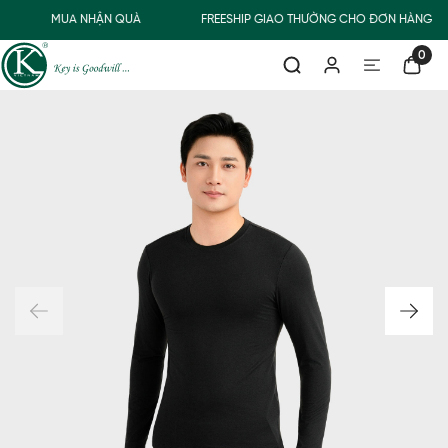
MUA NHẬN QUÀ
FREESHIP GIAO THƯỜNG CHO ĐƠN HÀNG TỪ
0