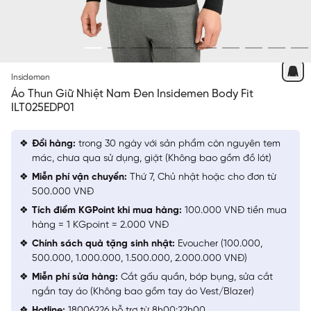
ĐEN 9
Insidemen
Áo Thun Giữ Nhiệt Nam Đen Insidemen Body Fit
ILT025EDP01
Đổi hàng:
trong 30 ngày với sản phẩm còn nguyên tem
mác, chưa qua sử dụng, giặt (Không bao gồm đồ lót)
Miễn phí vận chuyển:
Thứ 7, Chủ nhật hoặc cho đơn từ
500.000 VNĐ
Tích điểm KGPoint khi mua hàng:
100.000 VNĐ tiền mua
hàng = 1 KGpoint = 2.000 VNĐ
Chính sách quà tặng sinh nhật:
Evoucher (100.000,
500.000, 1.000.000, 1.500.000, 2.000.000 VNĐ)
Miễn phí sửa hàng:
Cắt gấu quần, bóp bụng, sửa cắt
ngắn tay áo (Không bao gồm tay áo Vest/Blazer)
Hotline:
18006226 hỗ trợ từ 8h00:22h00