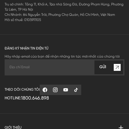
Trụ sở chính: Tầng 11, Khối A, Tòa nhà Sông Đà, Đường Phạm Hùng, Phường
Từ Liêm, TP Hà Nội
Chi Nhánh: 84 Nguyễn Trãi, Phường Chợ Quán, Hồ Chí Minh, Việt Nam
Mã số thuế: 0105911105
ĐĂNG KÝ NHẬN TIN ĐIỆN TỬ
Hãy nhập email của bạn để nhận những tin tức mới nhất của chúng tôi
GỬI
THEO DÕI CHÚNG TÔI
1800.646.898
HOTLINE:
GIỚI THIỆU